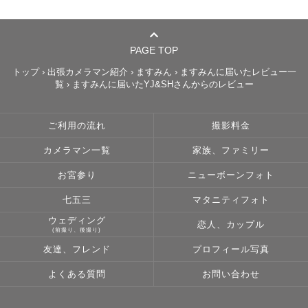
📷『笑顔と幸せ』📷

PAGE TOP
人の笑顔にはとても大きな力があると私は信じています。

トップ
›
出張カメラマン紹介
›
ますみん
›
ますみんに届いたレビュー一
覧
›
ますみんに届いたYJ&SHさんからのレビュー
笑っていると自分が楽しく幸せになるだけでなく、その場
にいる他の人も楽しく幸せになっていると思うんです。そ
ご利用の流れ
撮影料金
の瞬間が、写真や動画などの他の媒体に残っていた時、そ
れを見た人が今度は幸せになる。そんな連鎖を作って行き
カメラマン一覧
家族、ファミリー
たいと思っています。

お宮参り
ニューボーンフォト
映像技術が進化を遂げ、写真が当たり前にある現在です
が、改めて一枚の写真に映る笑顔と幸せにそういった願い
七五三
マタニティフォト
を込めて撮影をしています。

ウェディング
恋人、カップル
(前撮り、後撮り)
友達、フレンド
プロフィール写真
なので！！

よくある質問
お問い合わせ
😁お二人との会話を大切にしています！！　　
