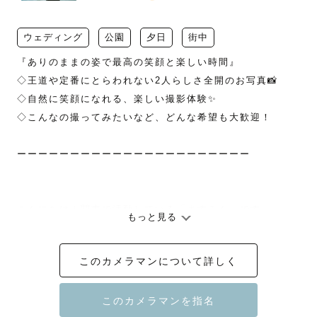
ウェディング
公園
夕日
街中
『ありのままの姿で最高の笑顔と楽しい時間』

◇王道や定番にとらわれない2人らしさ全開のお写真📸

◇自然に笑顔になれる、楽しい撮影体験✨

◇こんなの撮ってみたいなど、どんな希望も大歓迎！

ーーーーーーーーーーーーーーーーーーーーーー

こんにちは！関東で活動している「ますみん」です。

もっと見る
💐ウェディングフォト

🫶カップルフォト

このカメラマンについて詳しく
☘️フレンドフォト

が得意なカメラマンです！
