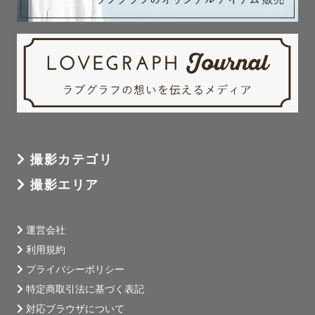
います。

最高の笑顔でみなさんをお待ちしています！

もちろん文面でのやり取りも可能です。

公式LINEもありますので、まずはお気軽にそちらからご連
絡いただければと思います。

🌟初めましてのゲストへ🌟

撮影カテゴリ
こ依頼いただく多くの方が初めましての方です。お会いし
撮影エリア
たことがないので不安に感じることがあると思いますが、
お気軽に下記の公式LINEへ

①撮影テーマ

運営会社
②ご希望日時

利用規約
③ご希望場所

プライバシーポリシー
を記載してご連絡ください。

特定商取引法に基づく表記
みなさんからのご連絡楽しみにお待ちしています。

対応ブラウザについて