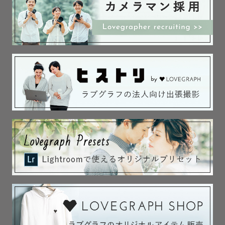
「打ち合わせの時からもう楽しみです！」

とよく言われます！！

打ち合わせの時から一緒にワクワクしながら作っていきま
しょう。

「こんな写真撮りたい」「このアイテムを使って撮りた
い」「理想の場所で記念写真を撮りたい」など、どんな希
望も大歓迎です！

💻打ち合わせ💻

事前にカメラマンの雰囲気を知れたら。。。と思ったこと
ありませんか？

そんな方のためにzoomでの打ち合わせをお勧めしていま
す。

zoomでの打ち合わせは約1時間ほどのお時間をいただいて