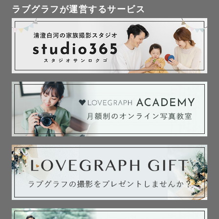
ラブグラフが運営するサービス
　↑お二人と仲良くなって最高の笑顔を引き出します！！

😉めちゃ褒めます！！！　　

　↑自己肯定感上がってめっちゃ笑顔になります！！

😄先導して楽しい雰囲気を作ります！！　

　↑一緒に楽しい思い出作りましょう！！

🥰こだわってポーズや表情の作り方を細かくお伝えしま
す！！

　↑安心してお任せください！！

ゲスト様からは

「気さくな方で話しやすかったです！」

「楽しい雰囲気でお願いしてよかった！」
