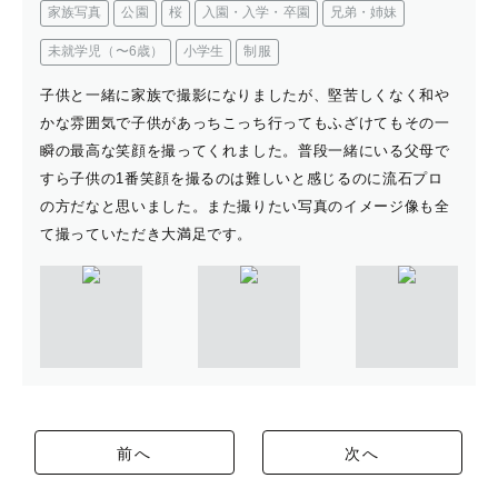
家族写真
公園
桜
入園・入学・卒園
兄弟・姉妹
未就学児（〜6歳）
小学生
制服
子供と一緒に家族で撮影になりましたが、堅苦しくなく和や
かな雰囲気で子供があっちこっち行ってもふざけてもその一
瞬の最高な笑顔を撮ってくれました。普段一緒にいる父母で
すら子供の1番笑顔を撮るのは難しいと感じるのに流石プロ
の方だなと思いました。また撮りたい写真のイメージ像も全
て撮っていただき大満足です。
前へ
次へ