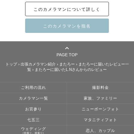
笑顔を中心にあなたの幸せをしっかり切り取り、残したい
このカメラマンについて詳しく
と思っています。
PAGE TOP
トップ
›
出張カメラマン紹介
›
またろー
›
またろーに届いたレビュー一
覧
›
またろーに届いたL.Nさんからのレビュー
ご利用の流れ
撮影料金
カメラマン一覧
家族、ファミリー
お宮参り
ニューボーンフォト
七五三
マタニティフォト
ウェディング
恋人、カップル
(前撮り、後撮り)