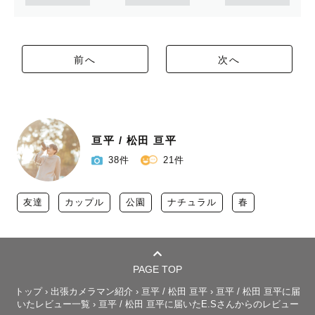
前へ
次へ
亘平 / 松田 亘平
38件
21件
友達
カップル
公園
ナチュラル
春
PAGE TOP
トップ
›
出張カメラマン紹介
›
亘平 / 松田 亘平
›
亘平 / 松田 亘平に届
いたレビュー一覧
›
亘平 / 松田 亘平に届いたE.Sさんからのレビュー