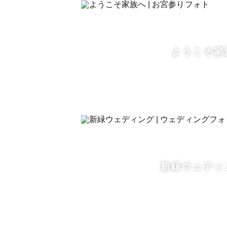
【撮影地への許諾申請について】
Lovegraphでの撮影は、撮影
ようこそ家
撮影許可確認や申請をゲスト様ご自
撮影許諾の取り方などはこちらから
皆様にお会いできることを、楽しみ
新緑ウェディ