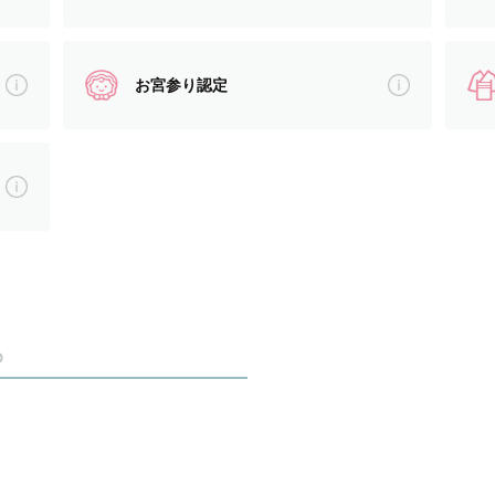
さ、関心、成長、表情、感受性に寄り添いながら
たいなと思って日々精進しています。
お宮参り認定
と、お子様のこと、たくさんたくさん教えてください
学を学んでおり、
仕事も行っております。
め
）、石川（加賀〜金沢）