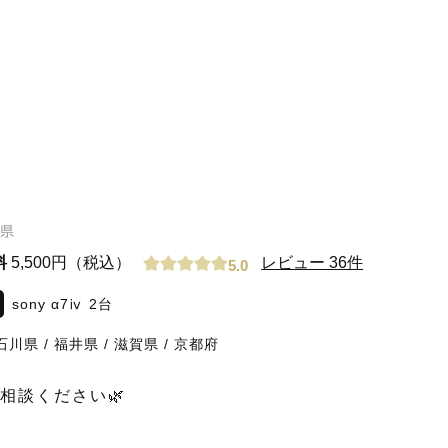
県
料
5,500円（税込）
レビュー 36件
5.0
sony α7ⅳ 2台
石川県
/
福井県
/
滋賀県
/
京都府
相談ください🌿