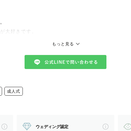
。
が大好きです。
もっと見る
がたくさんある家で育ちました。
笑い始めたこと、七五三の袖に砂利を詰めて遊んでい
思い出がわたしのなかにたくさんあります。
成人式
りにはいかなくて、
や
ウェディング認定