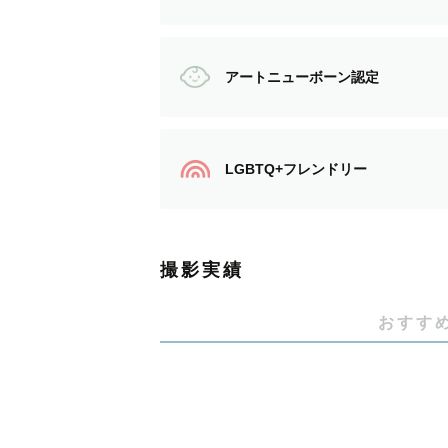
その子その子が持つ、可愛さ、面白
その家族らしい家族写真をお届けし
アートニューボーン認定
パパさんママさんのご不安や心配ご
LGBTQ+フレンドリー
学生時代は教育学部にて、発達心理
現在は幼稚園や保育園の写真撮影の
撮影実績
【撮影エリア】
おすす
対応可能：福井、滋賀、京都（市内