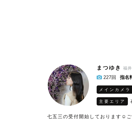
まつゆき
福井
227回
指名
メインカメラ
主要エリア
七五三の受付開始しております☺️ご