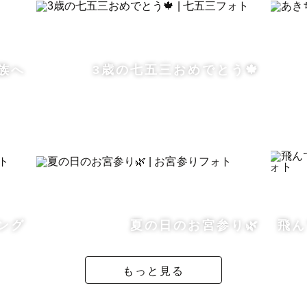
地とのトラブルによる再撮影や補償ができないことより、
族へ
3歳の七五三おめでとう🍁
身にお願いしております。
お伝えさせていただきますので、ご相談ください。
にしております。
ング
夏の日のお宮参り🌿
飛ん
もっと見る