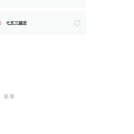
七五三認定
。
新着