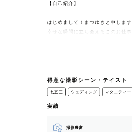
【自己紹介】
はじめまして！まつゆきと申します
幸せな瞬間に立ち会えるこのお仕事
祖父、父が写真が好きで、家族写真
ある日妹が生まれたこと、けらけら
写真があるから、鮮明に蘇る家族の
得意な撮影シーン・テイスト
七五三
ウェディング
マタニティー
実績
子どもは奇想天外で、大人の思い通
でもだからこそ、思いがけない成長
撮影豊富