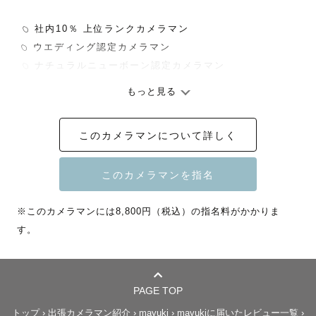
︎ 𓆇 社内10％ 上位ランクカメラマン 

 𓆇 ウエディング認定カメラマン

︎ 𓆇 ナチュラルニューボーン認定カメラマン

もっと見る
Lovegraph Quarter Award 2024

このカメラマンについて詳しく
【 最優秀賞 受賞 】 

Lovegraph Quarter Award 2023 

【 753部門 優秀賞 受賞 】

※このカメラマンには8,800円（税込）の指名料がかかりま
す。
┈┈┈┈┈┈┈┈┈┈┈┈┈┈┈┈┈┈┈┈┈┈

はじめまして🪿🔅

PAGE TOP
長野県在住の mayuki（まゆき）と申します。カメラマン
トップ
›
出張カメラマン紹介
›
mayuki
›
mayukiに届いたレビュー一覧
›