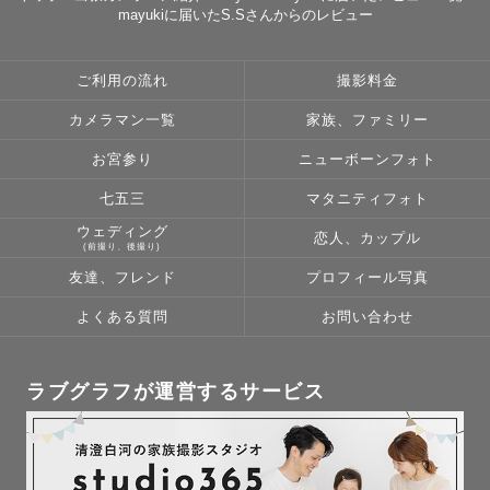
ページをご覧いただきありがとうございます！

mayukiに届いたS.Sさんからのレビュー
ご利用の流れ
撮影料金
︎ 〰︎ 出張撮影にかける想い 〰︎

カメラマン一覧
家族、ファミリー
大切な人との記念日や、結婚や出産、家族と過ごす何気な
お宮参り
ニューボーンフォト
い時間は時が経つと思い出に変わっていきます。

七五三
マタニティフォト
ウェディング
その思い出をカタチとして残すのが写真や映像です。日々
恋人、カップル
(前撮り、後撮り)
の小さな出来事さえも、かえがえのない大切な一瞬であっ
友達、フレンド
プロフィール写真
て時間が経ってもその写真を見返しただけで、また更に幸
よくある質問
お問い合わせ
せになることができます。

日々、多くの幸せで溢れている瞬間や感情があることを写
ラブグラフが運営するサービス
真を通して皆さまにお届けできるよう、カメラマンとして
お手伝いさせていただけたら嬉しいです🕊
