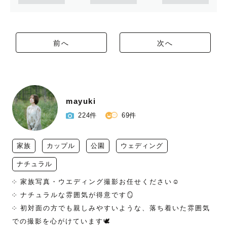
前へ
次へ
mayuki
224件
69件
家族
カップル
公園
ウェディング
ナチュラル
༶ 家族写真・ウエディング撮影お任せください☺︎

༶ ナチュラルな雰囲気が得意です🪞

༶ 初対面の方でも親しみやすいような、落ち着いた雰囲気
での撮影を心がけています🕊️
