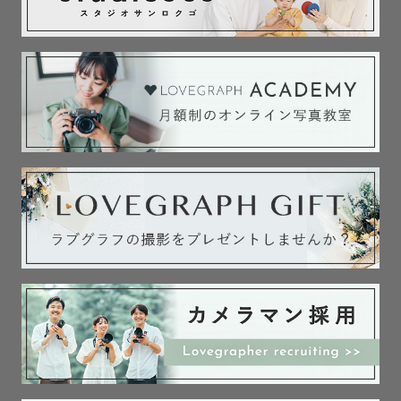
︎ 〰︎ 撮影エリア・日時︎︎ 〰︎

長野県内全域・山梨県一部地域を担当いたします。※長野
県内でも距離がある場合、交通費(高速料金)のご相談をさ
せていただきますのでご了承くださいませ。

【  撮影は朝（8:00~ / 9:00~）or 夕方（15:00~）の時間
帯が光が綺麗なのでとてもおすすめです🌿 】

※ ご自宅や室内での撮影は、お部屋に一番光が差し込む時
間帯がおすすめです。

※ スケジュールが×の場合でも時間帯や場所によってはお
受けできる場合がございます。
