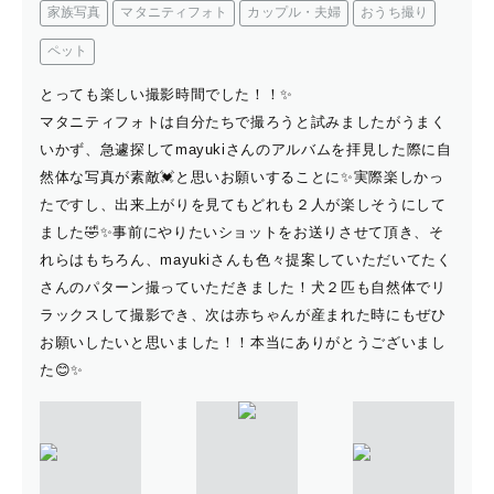
家族写真
マタニティフォト
カップル・夫婦
おうち撮り
ペット
とっても楽しい撮影時間でした！！✨
マタニティフォトは自分たちで撮ろうと試みましたがうまく
いかず、急遽探してmayukiさんのアルバムを拝見した際に自
然体な写真が素敵💓と思いお願いすることに✨実際楽しかっ
たですし、出来上がりを見てもどれも２人が楽しそうにして
ました🤣✨事前にやりたいショットをお送りさせて頂き、そ
れらはもちろん、mayukiさんも色々提案していただいてたく
さんのパターン撮っていただきました！犬２匹も自然体でリ
ラックスして撮影でき、次は赤ちゃんが産まれた時にもぜひ
お願いしたいと思いました！！本当にありがとうございまし
た😊✨