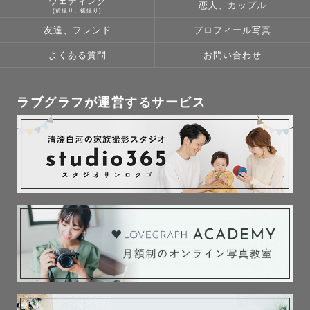
ウェディング
恋人、カップル
(前撮り、後撮り)
友達、フレンド
プロフィール写真
２児のママなので、

子どもの写真を撮影することが

よくある質問
お問い合わせ
多いですが、ファミリー撮影やカップル、

フレンド撮影も大好きです！

ラブグラフが運営するサービス
カメラ目線ばっちりの写真だけじゃなく、

自然な姿も残せるように、

その場の雰囲気も大事にしています。

お子様のペースにも合わせますので

ご安心ください♡

🌟ご注意事項

◼︎交通費が3000円を超える場合、追加で交通費・出張費を
ご負担頂く場合がございます

◼︎ストロボが必要な撮影は行っておりません
