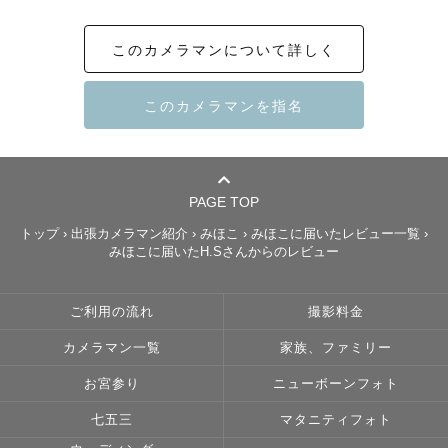
「この愛おしい瞬間をカタチに残したい！」

という思いが強くなり、日々、

このカメラマンについて詳しく
夢中でシャッターを切っています☺️

写真を見返す時の幸せな

気持ちや成長を感じること、

写真をプレゼントした時に

とても喜んでもらえた経験から、

PAGE TOP
カメラマンになることを決意しました📸

トップ
›
出張カメラマン紹介
›
みほこ
›
みほこに届いたレビュー一覧
›
みほこに届いたH.Sさんからのレビュー
写真を見ながら、家族や友人と

思い出話をすることも

ご利用の流れ
撮影料金
とても幸せな時間だと感じています。

カメラマン一覧
家族、ファミリー
笑ってても真顔でも泣いてても、

お宮参り
ニューボーンフォト
その時の表情はかけがえのないもの。

晴れの日も日常も、幸せな瞬間を

七五三
マタニティフォト
たくさん残せるよう心を込めて撮影します♡
