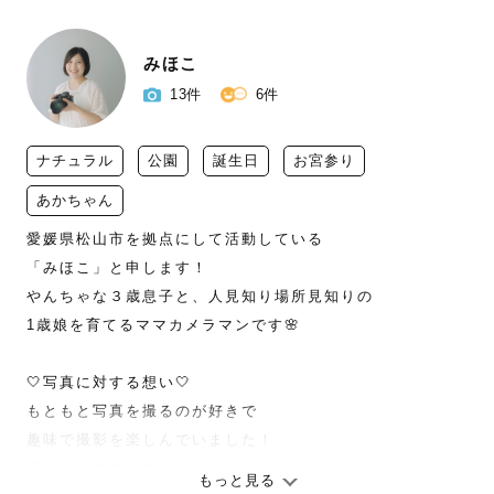
みほこ
13件
6件
ナチュラル
公園
誕生日
お宮参り
あかちゃん
愛媛県松山市を拠点にして活動している

「みほこ」と申します！

やんちゃな３歳息子と、人見知り場所見知りの

1歳娘を育てるママカメラマンです🌸

🤍写真に対する想い🤍

もともと写真を撮るのが好きで

趣味で撮影を楽しんでいました！

子どもが生まれてからは

もっと見る