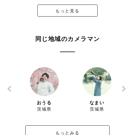
もっと見る
🌸 ハイシーズンについて🌸
秋や春の人気日には
同じ地域のカメラマン
シーズナル料金（最大¥7,700）が
かかる日がございます。
詳細はHPをご確認いただくか、
お問い合わせください。
cca
おうる
なまい
-----------【日程】-----------
茨城県
茨城県
本業カメラマンのため、
もっとみる