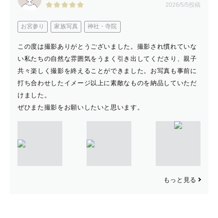
2026/5/5投稿
東京 / 千葉 ：￥3,000
神奈川 ：￥4,000
お宮参り
家族写真
神社・寺院
この度は撮影ありがとうございました。撮影され慣れていな
い私たちの自然な雰囲気をうまく引き出してくださり、親子
場所により変動があります。
共々楽しく撮影を終えることができました。お写真も事前に
打ち合わせしたイメージ以上に素敵なものを納品していただ
別途入場料や駐車場代を頂戴することがございます。
けました。
ぜひまた撮影をお願いしたいと思います。
必ず事前にご相談いたしますので、
ご安心ください。
------------【撮影料金】-------------
もっと見る
みてねのリピーター様は
お申し込み前にLINEにてご連絡ください。