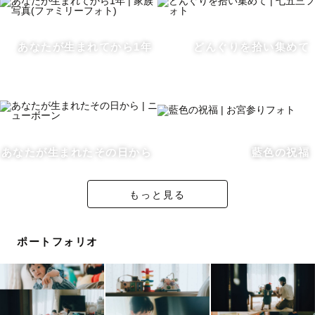
そんなお言葉をいただきます🌿
あなたが生まれてから1年
どんぐりを拾い集めて
ꕤ︎︎ 北関東TOPカメラマン
ꕤ︎︎  社内最上位 ダイヤモンドランク（上位 1% ）💎
ꕤ︎︎  2023 Lovegraph award 特別賞
ꕤ︎︎ ゲスト様レビューMAX✩︎5
ꕤ︎︎ 写真教室の講師
あなたが生まれたその日から
藍色の祝福
🌈 LGBTQ フレンドリー
もっと見る
もちろん楽しいだけではなく、
写真の質にも、丁寧にこだわっています🌸
ポートフォリオ
----------【撮影】----------