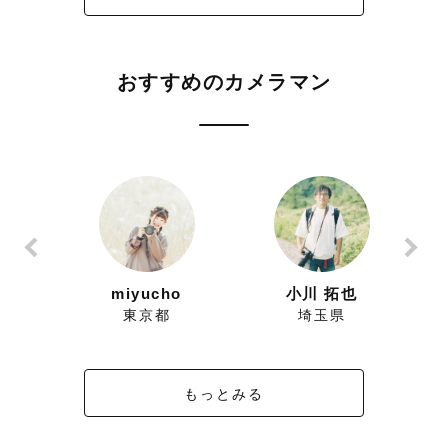
休日,平日問わず撮影可能です。
おすすめのカメラマン
▲や×にしているところも
撮影場所や時間によっては、
可能な場合もあります。
公式LINEからお問い合わせいただくか、
ご予約のリクエストをお送りください。
ずにこ
miyucho
小川 拓也
県
東京都
埼玉県
-----------【連絡】-------------
もっとみる
小学2年生から
一緒に過ごしたうさぎちゃんがいました。