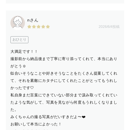
-------【ファミリーフォト】-------
写真は「愛しているよ」を伝えられる
nさん
2026/6/4投稿
一生モノの贈り物。
おひとり
大満足です！！
🌼「小さい頃のあなたはね」
撮影前から納品後まで丁寧に寄り添ってくれて、本当にあり
忘れてしまう瞬間を、未来へ残します。
がとう☺️
似合いそうなことや好きそうなことをたくさん提案してくれ
いつかお子様と見返したときに
て、それを素敵にカタチにしてくれたことがとってもうれし
幸せに思ってくれる写真を残します。
かったです🤍
私自身まだ言葉にできていない部分まで汲み取ってくれてい
たような気がして、写真を見ながら何度もうれしくなりまし
た。
みくちゃんの撮る写真がだいすきだよ〜❤️
🌼子育てを頑張るご褒美に
お願いして本当によかった！