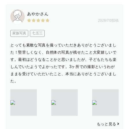
あやかさん
2026/7/3投稿
💍 飾らない「ふたりらしさ」を残したい
家族写真
七五三
💍 定番ぽくない、私たちだけの前撮りがいい
💍 思い出の、この場所で撮りたい！
とっても素敵な写真を撮っていただきありがとうございまし
た！堅苦しくなく、自然体の写真が残せたこと大変嬉しいで
す。最初はどうなることかと思いましたが、子どもたちも楽
ふたりきりの世界観
しんでいたようでよかったです。3ヶ所での撮影というわが
楽しい思い出になる撮影
ままを受けていただいたこと、本当にありがとうございまし
『一生に一度のウエディング』を届けます。
た。
何年経っても色褪せない写真を
一緒に創りましょう🕊
もっと見る