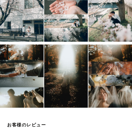
撮影中はたくさん盛り上げて、
リラックスできる雰囲気ですので、
緊張せず、自然な様子を写真に残せます🕊
-----------【貸出小物】-----------
・七五三　和傘
・七五三　鞠（赤 / ピンク）
・バースデーブース用グッズ
・ウエディング　ベール（ロング / ショート）
お客様のレビュー
-----------【ウエディング】-----------