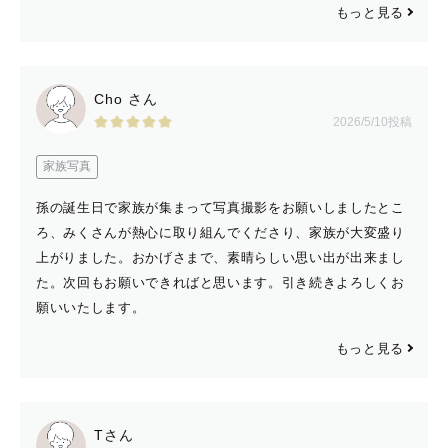
もっと見る
神社は14:00〜、公園などでは15:00〜の
夕方がオススメです。
Cho さん
2026/5/10投稿
夕方は、ふわっとした雰囲気にピッタリ⸜♡⸝‍  
家族写真
孫の誕生日で家族が集まって写真撮影をお願いしましたとこ
ろ、みくさんが熱心に取り組んでくださり、家族が大変盛り
上がりました。おかげさまで、素晴らしい思い出が出来まし
-----------【交通費】------------
た。次回もお願いできればと思います。引き続きよろしくお
願いいたします。
茨城栃木は全域、交通費無料です◎
もっと見る
〈追加交通費の目安〉
埼玉 /  群馬  ： ￥2,000
Tさん