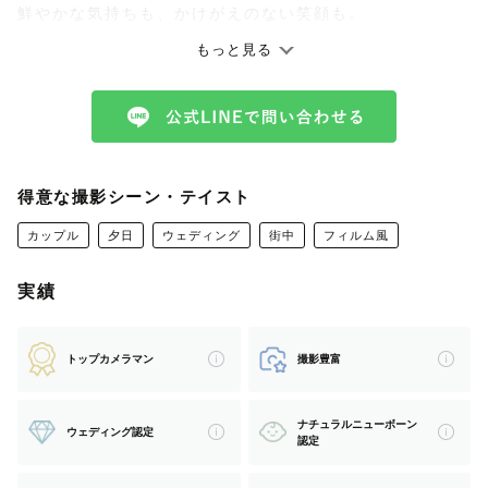
鮮やかな気持ちも、かけがえのない笑顔も。
もっと見る
だからこそ、
その一瞬をきりとってお渡しします。
色褪せない思い出をプレゼントしたい。
得意な撮影シーン・テイスト
カップル
夕日
ウェディング
街中
フィルム風
そう思って、
シャッターを切らせていただきます。
実績
トップカメラマン
撮影豊富
-------------【どんなひと？】------------
ナチュラルニューボーン
ウェディング認定
認定
◎真顔が笑顔！