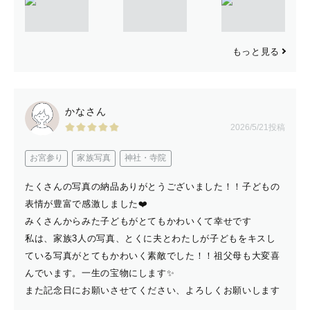
------------【お問い合わせ】-------------
ご予約後の調整も可能です◎
もっと見る
予約リクエストを送ってからの
ご相談も大丈夫です！
かなさん
2026/5/21投稿
お宮参り
家族写真
神社・寺院
公式ラインからも承っております◎
ご相談のみでも構いません。
たくさんの写真の納品ありがとうございました！！子どもの
表情が豊富で感激しました❤️
みくさんからみた子どもがとてもかわいくて幸せです
こちらからご追加ください☺️
私は、家族3人の写真、とくに夫とわたしが子どもをキスし
https://lin.ee/PHWOLhF0
ている写真がとてもかわいく素敵でした！！祖父母も大変喜
んでいます。一生の宝物にします✨
また記念日にお願いさせてください、よろしくお願いします
------------【時間】-------------