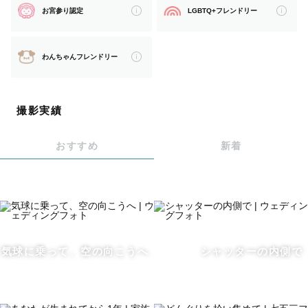
◎誰とでも仲良くなれます！
お宮参り認定
LGBTQ+フレンドリー
◎撮影中はたくさん褒めて、たくさん話します！
わんちゃんフレンドリー
全力で楽しい撮影にデザインします。
一緒に最高の思い出を作りましょう☺️
撮影実績
おすすめ
新着
お気軽に「みくさん！」とお呼びください。
友達のようにゆるくてOK！
「はじめましてじゃないみたい」
気球に乗って、空の向こうへ
シャッターの内側で
「笑顔にする天才です」
多くのゲスト様から