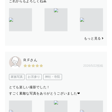
これからもよろしくね🙏
「いつもありがとう、ママ、パパ」
お子さまから代わって
お写真で伝えさせていただきます。
もっと見る
慣れない子育て中には、
辛いこともあるかもしれません。
R.Fさん
それでも一生懸命なママパパからの愛は
2026/5/22投稿
お子様へ伝わっています🕊️
家族写真
お宮参り
神社・寺院
大変なときの、お守りになるお写真を。
とても楽しい撮影でした！
すごく素敵な写真をありがとうございました❤︎