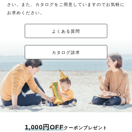
さい。また、カタログをご用意していますのでお気軽に
だからこそ、ペット、恋人、ご友人、ご家族。
お求めください。
大切なひととの思い出を
よくある質問
カタチに残すお手伝いをしたいなと思います。
カタログ請求
最後までお読みくださり、
ありがとうございました。
たくさんのゲスト様に会えますように🌿
1,000円OFF
クーポンプレゼント