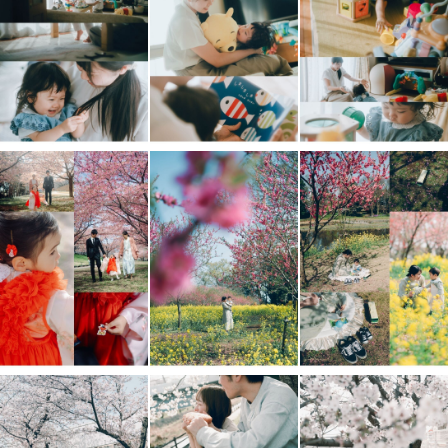
撮影ってどんな感じ？
うまく笑えるかな？
写真うつり悪いのだけど……
大丈夫です！◎
撮影前から撮影後まで、
丁寧に、密にご連絡させていただきます🌿
ご不安なことはもちろん、
撮りたいカットやイメージなど
丁寧にヒアリングいたします。