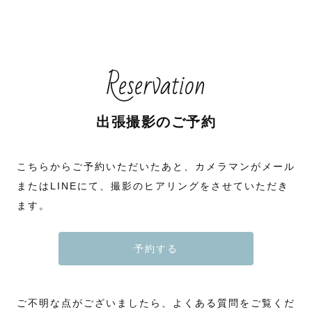
お空へ旅立ってしまってから
飾る写真を探したときに、気づいたのです。
Reservation
11年も一緒にいたのに、
出張撮影のご予約
一緒に笑っている写真が1枚もないことに。
こちらからご予約いただいたあと、カメラマンがメール
当たり前のように家にいて、
またはLINEにて、撮影のヒアリングをさせていただき
身近すぎる存在だからこそ、
ます。
写真は撮っても【一緒に】
予約する
うつることがありませんでした。
ご不明な点がございましたら、よくある質問をご覧くだ