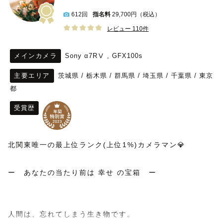
612回
指名料
29,700円（税込）
レビュー 110件
メインカメラ
Sony α7RⅤ , GFX100s
主要エリア
茨城県
/
栃木県
/
群馬県
/
埼玉県
/
千葉県
/
東京
都
受賞歴
北関東唯一の最上位ランク(上位1%)カメラマン💎
ー　あなたの当たり前は 幸せ の宝箱　ー
人間は、忘れてしまう生き物です。