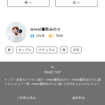
前へ
次へ
mino/藤田みのり
191件
55件
春
カップル
ナチュラル
海
夕日
PAGE TOP
トップ
›
出張カメラマン紹介
›
mino/藤田みのり
›
mino/藤田みのりに届
いたレビュー一覧
›
mino/藤田みのりに届いたH.Nさんからのレビュー
ご利用の流れ
撮影料金