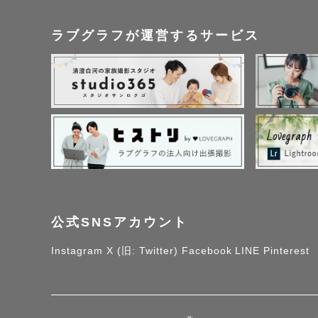
●イラスト、音楽、漫
ラブグラフが運営するサービス
●周りからは、"明る
ュニケーションをと
い！

●親戚に1~12歳く
（七五三、おうちフォ
【撮影について.*･ﾟ📸
公式SNSアカウント
本業との兼ね合いで、
Instagram
X (旧: Twitter)
Facebook
LINE
Pinterest
カレンダー以外のご
絡をお願いしております🙇🏻‍