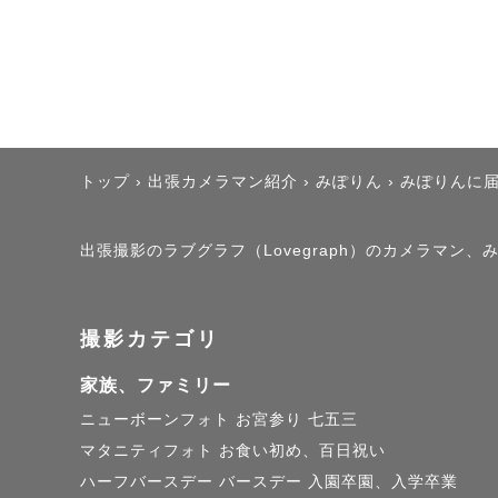
初めまして！関東Loveg
「みぽりん」と申しま
光やボケ感を利用した
トップ
›
出張カメラマン紹介
›
みぽりん
›
みぽりんに
数あるカメラマンの中
出張撮影のラブグラフ（Lovegraph）のカメラマン
【撮影に込める思い｡.*
撮影カテゴリ
家族、ファミリー
私の経験談として

ニューボーンフォト
お宮参り
七五三
自分が辛い時、ネガ
マタニティフォト
お食い初め、百日祝い
懐古してしまいます。
ハーフバースデー
バースデー
入園卒園、入学卒業
でもそれは連鎖的な