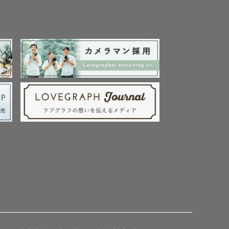
しいです✿*:･ﾟ

スト様に合わせたコミ
う方もご安心くださ
族写真、大歓迎です！

より1か月半前のご連