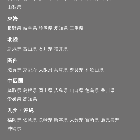
山梨県
るのに精一杯だから気が付かないけれど、

東海
って時間が経ってからようやく気づくものだったりする
長野県
岐阜県
静岡県
愛知県
三重県
北陸
ん、数ヶ月、数年後にゲスト様が自分自身を振り返った
新潟県
富山県
石川県
福井県
分はその時々を精一杯楽しんでいたんだなぁと自信が持
関西
が残せる今だからこそ、ただ「良い写真」で終わるので
滋賀県
京都府
大阪府
兵庫県
奈良県
和歌山県
クワク、撮影中の楽しい気持ち、撮影後の余韻、納品後
中四国
ご提供したいと思っております！

鳥取県
島根県
岡山県
広島県
山口県
徳島県
香川県
愛媛県
高知県
九州・沖縄
🍒】

福岡県
佐賀県
長崎県
熊本県
大分県
宮崎県
鹿児島県
沖縄県
仕事をしているので、色々な方とコミュニケーションを