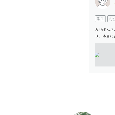
学生
お
みりぽんさ
り、本当に