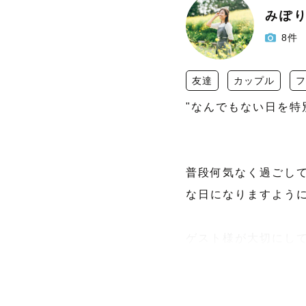
みぽ
8件
友達
カップル
フ
"なんでもない日を特別
普段何気なく過ごし
な日になりますように
ゲスト様が大切にし
に

┈┈┈┈┈┈┈┈┈ ❁