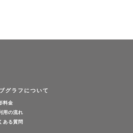
ブグラフについて
影料金
利用の流れ
に戻りたいなぁとよく
くある質問
来るのだと思います。