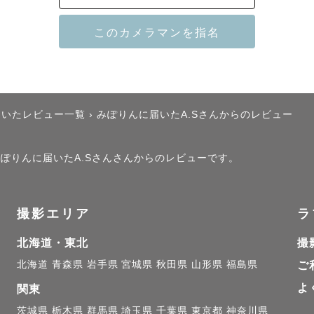
rapherの

す。

、柔らかくてあたたかい写真を撮影します

届いたレビュー一覧
›
みぽりんに届いたA.Sさんからのレビュー
から見つけてくださりありがとうございます🌷´-

、みぽりんに届いたA.Sさんさんからのレビューです。
🌙】

撮影エリア
ラ
北海道・東北
撮
北海道
青森県
岩手県
宮城県
秋田県
山形県
福島県
ご
ティブになっている時に、昔は楽しかったなぁ、あの頃
よ


関東
茨城県
栃木県
群馬県
埼玉県
千葉県
東京都
神奈川県
もので、未来の自分が今の自分に対しても、感じる時が