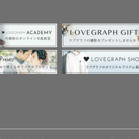
画、アニメ、旅行など多趣味なので色々なお話が出来たら嬉
くておしゃべりな人”と言われることが多いですが、ゲ
らせて頂きますので、喋るのが苦手…、人見知り…とい
らいの子供が多く、お子様と関わるのも大好きなので、家
ト、バースデーフォト の経験ございます）

】

メインは平日撮影となります。

希望日（土日祝も含む）ございます場合は、撮影希望日
♀️‪‪
