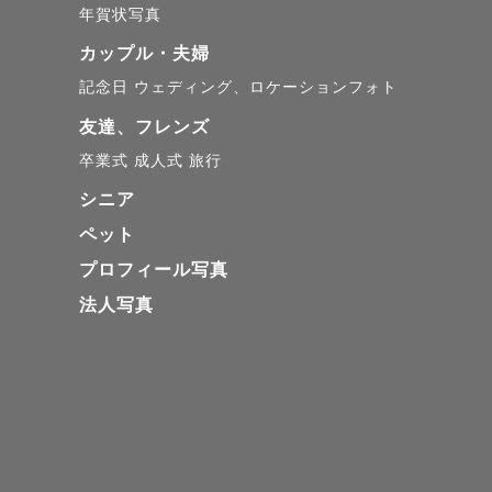
年賀状写真
結局みんな、今を生き
カップル・夫婦
"今”の本当の大切さ
記念日
ウェディング、ロケーションフォト
か。

友達、フレンズ
卒業式
成人式
旅行
撮影してすぐはもちろ
シニア
あの時もこの時も、自
ペット
何百枚、何千枚と写真
プロフィール写真
撮影前のドキドキワ
法人写真
ト様の心に残る撮影を
【みぽりんって？‎⋆✴︎˚
●普段は販売接客のお