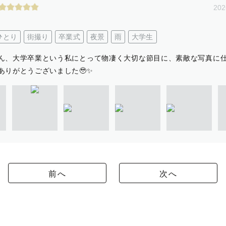
202
ひとり
街撮り
卒業式
夜景
雨
大学生
ん、大学卒業という私にとって物凄く大切な節目に、素敵な写真に
ありがとうございました🥹✨
前へ
次へ