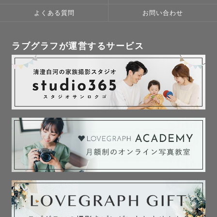
ご要望あればおすすめの場所などもご紹介させて頂きま
よくある質問
お問い合わせ
す！！

愛された瞬間を、一緒に大切に残すお手伝いをさせてくだ
ラブグラフが運営するサービス
さい！

※※現在育児中のため撮影地域を限定させていただいたり
一部日程をおやすみさせていただいております🙇‍♀️ご希望の
日程が空いてないまたはエリア外からの予約場合は事前に
公式LINEよりお問い合わせください📲※※

⚠️⚠️撮影地によっては保育園の送迎の時間や移動の関係で
ご希望のお時間にお伺いできないことがございますのであ
らかじめご了承ください。また交通費が往復¥3,000-を超
える場合は超過分の交通費をいただきますのでご予約前に
必ずご確認ください。⚠️⚠️