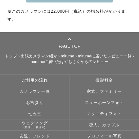
まかせください🌿🌿

※このカメラマンには22,000円（税込）の指名料がかかりま
す。
はじめまして！mirumeです🕊

子供写真スタジオにて店長を経て…

PAGE TOP
ニューボーンフォトやお宮参りや七五三などのファミリー
トップ
›
出張カメラマン紹介
›
mirume
›
mirumeに届いたレビュー一覧
›
フォト写真を中心に由比ヶ浜のアトリエで暮らしながらフ
mirumeに届いたはやしさんからのレビュー
リーランスのカメラマンをしております。

ご利用の流れ
撮影料金
自然や草花が大好きなのでウェディングやカップルなども
カメラマン一覧
家族、ファミリー
💐💐

季節に合わせてイメージを一緒にご相談しながらナチュラ
お宮参り
ニューボーンフォト
ルな雰囲気で

七五三
マタニティフォト
お二人らしい物語のあるを写真残したいと思います！！

ウェディング
恋人、カップル
(前撮り、後撮り)
鎌倉の海や横浜のみなとみらいの撮影はお任せください🐠

友達、フレンド
プロフィール写真