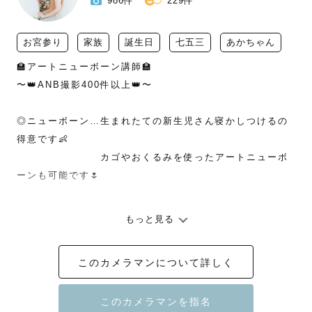
986件
229件
お宮参り
家族
誕生日
七五三
あかちゃん
🏫アートニューボーン講師🏫

〜👑ANB撮影400件以上👑〜

◎ニューボーン…生まれたての新生児さん寝かしつけるの
得意です👶

　　　　　　　　カゴやおくるみを使ったアートニューボ
ーンも可能です🌷

🌟ファミリー/ニューボーン/マタニティ/七五三/お宮参
もっと見る
り...などが得意です💌

このカメラマンについて詳しく
◎七五三・お宮参り…社内研修での講師をしておりました
👘

　　　　　　　　　　撮影以外での細やかなサポートもお