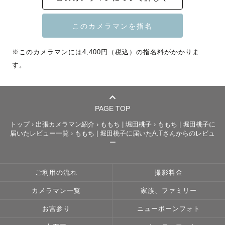
土日祝でお願いしております。

🌿撮影への想い

いつもどおりの日々の中に散りばめられた

※このカメラマンには4,400円（税込）の指名料がかかりま
小さな幸せに気づいてほしい、そんな思いを

す。
込めてシャッターを切っています。

記憶はいつしか薄れていくものですが、

写真はその時の空気感をぎゅっと詰め込んで

形として残すことができます。

PAGE TOP
何年か先、写真を見返した時に「あのとき

トップ
›
出張カメラマン紹介
›
ももち | 堀田桃子
›
ももち | 堀田桃子に
あんなことあったね」と記憶を紐解く

届いたレビュー一覧
›
ももち | 堀田桃子に届いたA.Tさんからのレビュ
ー
お手伝いができたらうれしいです☺️

＜撮影について＞

ご利用の流れ
撮影料金
＊初めての方も安心していただけるよう、

カメラマン一覧
家族、ファミリー
　事前に打ち合わせを行います。

　ZOOMでの打ち合わせも対応可能です。

お宮参り
ニューボーンフォト
　撮影場所や写真のイメージ、服装など
