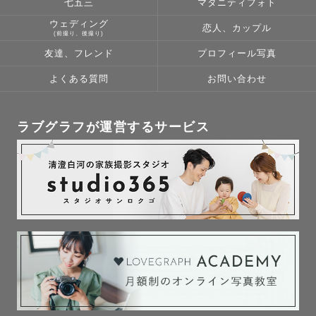
七五三
マタニティフォト
　なんでもご相談ください！

ウェディング
恋人、カップル
(前撮り、後撮り)
＊指名料は季節によって変動します。

友達、フレンド
プロフィール写真
よくある質問
お問い合わせ
＊基本的に札幌近郊・十勝での活動ですが

　事前にご相談いただければエリア外も

　対応可能です。

ラブグラフが運営するサービス
　エリアによっては別途交通費や宿泊費の

　ご負担をお願いする場合がございます。

＊日程に関しては×もしくは△でも

　撮影可能な場合がございます。

お会いできる日を楽しみにしています🕊️