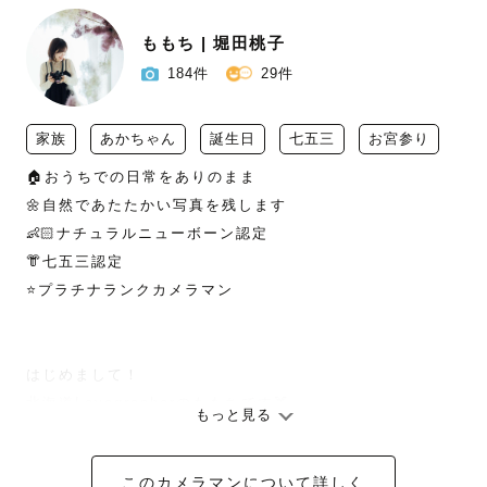
ももち | 堀田桃子
184件
29件
家族
あかちゃん
誕生日
七五三
お宮参り
🏠おうちでの日常をありのまま

🌼自然であたたかい写真を残します

👶🏻ナチュラルニューボーン認定

👘七五三認定

⭐️プラチナランクカメラマン

はじめまして！

北海道Lovegrapherのももちです🍑

もっと見る
平日は会社員のため、撮影は基本的に

このカメラマンについて詳しく