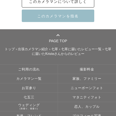
このカメラマンについて詳しく
私は相手の気持ちに寄り添って考えることが得意なので撮
影中も気配りは忘れずに安心感のある撮影を大切にしてい
ます◎

まわりからも面倒見がよいといわれます！（MBTIは提唱者
😌）

PAGE TOP
トップ
›
出張カメラマン紹介
›
七草
›
七草に届いたレビュー一覧
›
七草
当日はお客様の不安点や、理想のカットなどヒアリングし
に届いたKristeさんからのレビュー
た上で一緒に素敵な空間をつくりあげるように精一杯努力
します☺️

ご利用の流れ
撮影料金
カメラマン一覧
家族、ファミリー
●こんな方におすすめ

お宮参り
ニューボーンフォト
⭐️撮られ慣れていないんだけど...

七五三
マタニティフォト
→自然な笑顔を引き出す方法を沢山知っているので、

ウェディング
恋人、カップル
(前撮り、後撮り)
　不安な方の気持ちにも寄り添い、安心感のある撮影を心