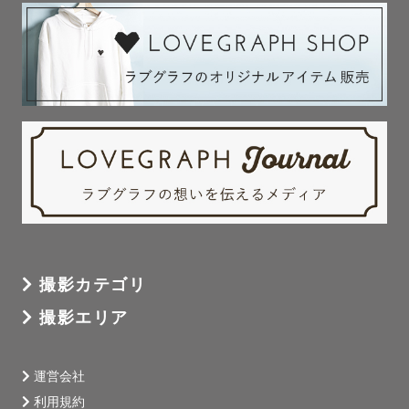
●撮影について

ただの撮影会ではなく「思い出まで映す写真」を心がけて
います。

写真を見返した時に「この時あんなことあったよね〜！」
と

ゲストの皆さまが振り返って思い出す、

そんな時間をつくるお手伝いをさせていただきます。

撮影カテゴリ
●出張可能エリア・追加交通費

撮影エリア
基本は札幌市内での撮影を対応しております。

市外でも公共交通機関で行ける近郊であれば対応可能な場
合があります。

運営会社
市外での撮影は、別途交通費や宿泊費のご負担をお願いす
利用規約