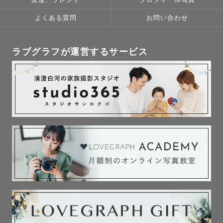
友達、フレンド
プロフィール写真
がけています。

　いきなり撮影に入るのではなく、ゲストさんと一緒にお
よくある質問
お問い合わせ
話をしながら

　温まった状態で撮影に入るので大丈夫ですよ♪

ラブグラフが運営するサービス
⭐️ナチュラル、シック、フィルムテイストが好き

→ナチュラルな色味のテイストも、シックで落ち着いた色
味も、少しフィルムのような色味も全て可能です☺️✨もし
迷っていましたら撮影前にご相談させてください✉️

⭐️子供との撮影が不安...

→フリーランスとして母子写真を中心として活動している
ので、

　お子さんの撮影は何度も経験していますし、

　ママさんのお気持ちに寄り添った撮影を行うことができ
ます。

　また、撮影させていただいたお母さん方に

　「こんなに子供が懐いたのは初めて！」等の言葉を
