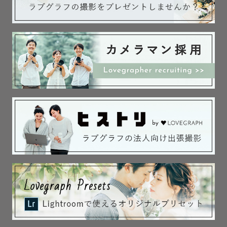
　有り難いことに沢山頂きますので安心してください。

⭐️こだわって撮影したい！

→ゲストの方の思い残すことがないようにとことん向き合
いたいです。

　理想のシチュエーションや、撮影シーンなど　

　事前にご相談させて頂ければ可能な限りご希望にそった
撮影を致します！

⭐️何もわからないので、おまかせがいい！

→撮影場所や、撮影イメージ、ポージングなど

　こちらで撮影前に提案をさせていただけたらなと思いま
す。

　事前にヒアリングをしっかりした上で、

　当日もポージングなど指示しますので、安心してくださ
い！
