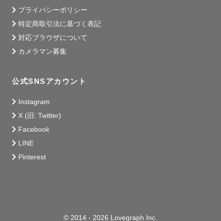
る場合がございます。

プライバシーポリシー
特定商取引法に基づく表記
●出張について

対応ブラウザについて
公共交通機関で現地に向かうため、

カメラマン募集
公共交通機関では難しい場所の場合、最寄り駅までのお車
での送迎をお願いしております。

公式SNSアカウント
またはタクシーでの移動をさせて頂きます。

Instagram
X (旧: Twitter)
スケジュールが△や✕の日でも対応可能になる場合がござ
Facebook
います！

LINE
Pinterest
皆さんとお会いできる日を楽しみにしております♪
© 2014 - 2026 Lovegraph Inc.