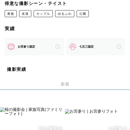
楽しいことが大好きで、明るく元気な性格です！
得意な撮影シーン・テイスト
家族
友達
カップル
ゆるふわ
公園
♡– – – – – – – – – – – – – – – – – –♡– – – – – – 
実績
– – – – – – – – – – – –♡– – – – – – – – – – – – – 
– – – – –♡– – 
お宮参り認定
七五三認定
🍊撮影に込める想い🍊
忙しなく過ぎていく日常の中にも幸せがたくさん隠れてい
撮影実績
ています。それを写真に残すことで小さな幸せが特別な記
憶として残り続ける。いつでもその時のことを鮮明に想い
新着
出させてくれて元気をくれる。写真にはそんな力があると
思っています。
皆様の幸せに寄り添い、今しか残すことができない、かけ
がえのない瞬間を写真という形で残すお手伝いができたら
桜の撮影会
お宮参り