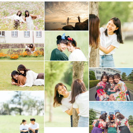
撮影自体も思い出に残るような撮影を心がけています。一
緒に楽しい時間を過ごしましょう🧡
※カレンダーが△や×でも対応可能な場合もございますの
で一度ご連絡ください。
🍊対応不可な撮影🍊
アートニューボーンフォトは対応しておりません。
夜のストロボを使った撮影は対応しておりません
🍊お問い合わせ🍊
強引な撮影の勧誘は一切いたしません。ご不明な点、ご質
問等ございましたらご気軽にご相談ください。
よろしくお願いいたします。