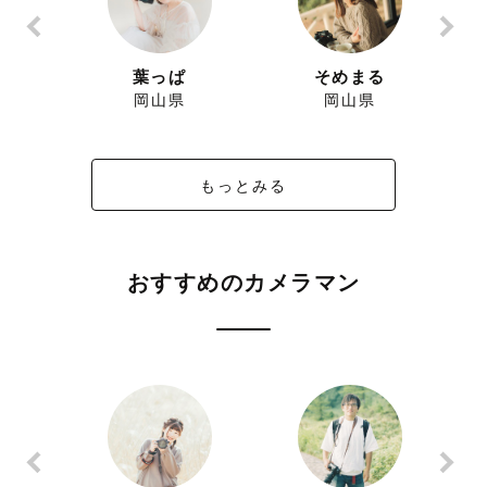
ウキ
葉っぱ
そめまる
岡山県
岡山県
もっとみる
おすすめのカメラマン