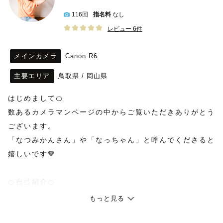
116回
指名料
なし
レビュー 6件
メインカメラ
Canon R6
主要エリア
鳥取県
/
岡山県
はじめまして🍊
数あるカメラマンページの中からご覧いただきありがとう
ございます。
「なつみかんさん」や「なっちゃん」と呼んでくださると
嬉しいです🧡
🍊自己紹介🍊
2000年4月生まれ。
もっと見る
岡山県の津山市に住んでいます