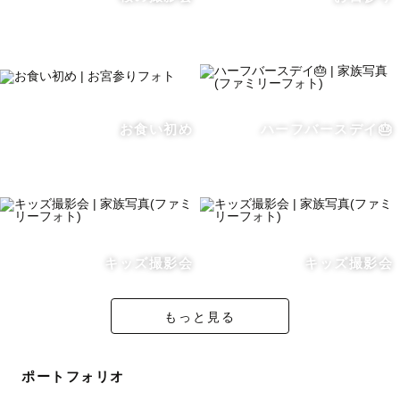
幸せです。
そしてその写真を見た、誰かも幸せになるような、「幸せ
の連鎖」が起きるような写真、見返したくなるような「宝
物」のような写真を残したいと思っています！
お食い初め
ハーフバースデイ🎂
♡– – – – – – – – – – – – – – – – – –♡– – – – – – 
– – – – – – – – – – – –♡– – – – – – – – – – – – – 
– – – – –♡– – 
🍊撮影について🍊
撮影日までの時間はゲスト様の「こんなの撮りたい！」を
キッズ撮影会
キッズ撮影会
伺いながら一緒に当日を楽しみに迎えられたらと思ってい
ます。
もっと見る
撮られることになれていない方でも安心してください！こ
ちらからポージングや小物などさまざまな提案をさせてい
ポートフォリオ
ただきます。