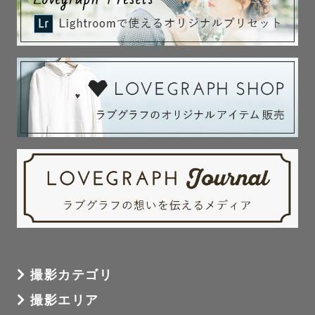
かご3種（白の四角いかご、茶色の丸かご、茶色系のお花型
のかご)

ヘッドアクセサリー（ベージュのくまさん帽子、白いお花
のヘッドバンド、ベビークラウン、リボン3色）

背景布(白、水色、ピンク)

木目背景布(白、茶色系)

造花

※生花を使用する場合はゲスト様にご準備をお願いしてお
ります。

[ 七五三用 ]

手毬 / 白い和傘 / 753の木製ボード

[ その他 ]

＆の形の木製ブロック /  布製の白いピクニックシート / 
撮影カテゴリ
ミニ黒板とチョーク / レターボード

撮影エリア
----------  にわ について ----------
