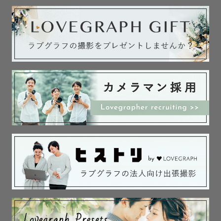
※ストロボを使用した撮影は対応しておりませんのでご了
承ください。

---------- アートニューボーンフォトについて ----------

赤ちゃんが深く眠ってくれやすく、より新生児らしさを残
せる生後2週間以内での撮影がおすすめです👶🏻

ご出産前から仮の日程でお申し込みいただいて問題ござい
ません。

事前にご相談いただけましたら、ご出産日が前後した際に
も調整できるようできる限り準備いたします。

---------- 無料でご用意できる小物について ----------

[ アートニューボーン ]

おくるみ7種（白、グレー、水色、黄色、ピンク系）
