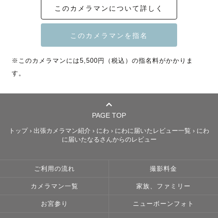
このカメラマンについて詳しく
この度は数多くのカメラマンの中からページをご覧いただ
きありがとうございます！

※このカメラマンには5,500円（税込）の指名料がかかりま
す。
はじめまして！

東海Lovegrapherの ” にわ ” と申します！

----------  撮影対応地域 ----------

PAGE TOP
トップ
›
出張カメラマン紹介
›
にわ
›
にわに届いたレビュー一覧
›
にわ
静岡県 / 長野県 / 山梨県 / 愛知県

に届いたなるさんからのレビュー
静岡県を拠点に活動していますが、定期的に長野県と行き
ご利用の流れ
撮影料金
来しています🚘💭

カメラマン一覧
家族、ファミリー
その他の地域も対応可能な場合がございます。

お気軽に公式LINEアカウントよりお問い合わせください
お宮参り
ニューボーンフォト
📩  ̖́-‬
