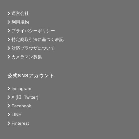
運営会社
山に囲まれた長野県茅野市出身⛰

利用規約
数年前から静岡県静岡市で暮らしています。

プライバシーポリシー
特定商取引法に基づく表記
小さい頃から動物好き🐾

わんちゃんねこちゃんだけでなく、リスやハムスター、小
対応ブラウザについて
鳥や熱帯魚などなど...

カメラマン募集
さまざまな生き物達と暮らしてきました。

動物看護師として８年間動物病院で働いてきました。

公式SNSアカウント
---------- 写真への想い ----------

Instagram
X (旧: Twitter)
わたしは写真を見返す時間が好きです。

Facebook
LINE
大切な人達と過ごした楽しい時間、きれいな景色、おいし
Pinterest
いごはん、いつも通りよく寝る愛犬...
