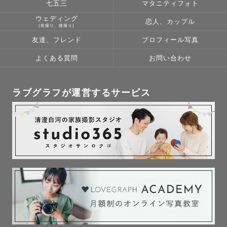
七五三
マタニティフォト
ウェディング
※ 往復の交通費が3,000円以上の場合、交通費のご相談を
恋人、カップル
(前撮り、後撮り)
させていただきますのでご了承ください。

友達、フレンド
プロフィール写真
よくある質問
お問い合わせ
---------- 撮影について ----------

事前にお写真のイメージやご依頼への想いなどをヒアリン
ラブグラフが運営するサービス
グいたします。

撮りたいポーズや一緒に写したい大切なもの、不安なこと
などなんでもご相談ください🌿

（文面だけではなく、ご希望に合わせてzoomやLINEのビ
デオ通話、音声通話での打ち合わせも可能です）

スケジュールが × や △ でも対応可能な場合がございま
す。

その他ご不明点、ご相談などもLINE公式アカウントよりお
気軽にお問い合わせください。
