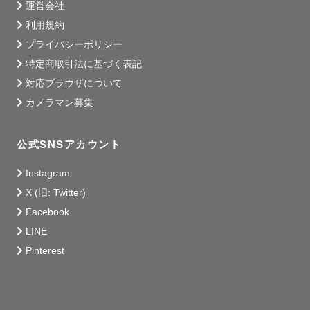
運営会社
山に囲まれた長野県茅野市出身⛰

利用規約
数年前から静岡県静岡市で暮らしています。

プライバシーポリシー
特定商取引法に基づく表記
小さい頃から動物好き🐾

わんちゃんねこちゃんだけでなく、リスやハムスター、小
対応ブラウザについて
鳥や熱帯魚などなど...

カメラマン募集
さまざまな生き物達と暮らしてきました。

動物看護師として８年間動物病院で働いてきました。

公式SNSアカウント
---------- 写真への想い ----------

Instagram
X (旧: Twitter)
わたしは写真を見返す時間が好きです。

Facebook
LINE
大切な人達と過ごした楽しい時間、きれいな景色、おいし
Pinterest
いごはん、いつも通りよく寝る愛犬...

人よりも一緒にいられる時間の短いたくさんの生き物達と