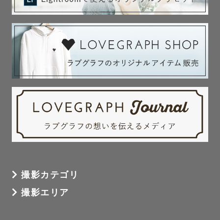
ヘッドアクセサリー（ベージュのくまさん帽子、白いお花
のヘッドバンド、ベビークラウン、リボン3色）

背景布(白、水色、ピンク)

木目背景布(白、茶色系)

造花

※生花を使用する場合はゲスト様にご準備をお願いしてお
ります。

[ 七五三用 ]

手毬 / 白い和傘 / 753の木製ボード

[ その他 ]

＆の形の木製ブロック /  布製の白いピクニックシート / 
撮影カテゴリ
ミニ黒板とチョーク / レターボード

撮影エリア
----------  にわ について ----------
