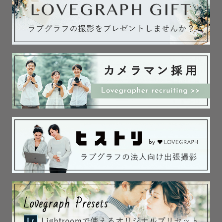
※ストロボを使用した撮影は対応しておりませんのでご了
承ください。

---------- アートニューボーンフォトについて ----------

赤ちゃんが深く眠ってくれやすく、より新生児らしさを残
せる生後2週間以内での撮影がおすすめです👶🏻

ご出産前から仮の日程でお申し込みいただいて問題ござい
ません。

事前にご相談いただけましたら、ご出産日が前後した際に
も調整できるようできる限り準備いたします。

---------- 無料でご用意できる小物について ----------

[ アートニューボーン ]

おくるみ7種（白、グレー、水色、黄色、ピンク系）

かご3種（白の四角いかご、茶色の丸かご、茶色系のお花型
のかご)
