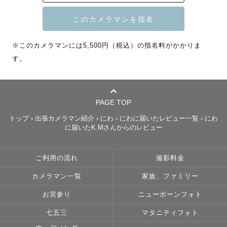
この度は数多くのカメラマンの中からページをご覧いただ
きありがとうございます！

※このカメラマンには5,500円（税込）の指名料がかかりま
す。
はじめまして！

東海Lovegrapherの ” にわ ” と申します！

----------  撮影対応地域 ----------

PAGE TOP
トップ
›
出張カメラマン紹介
›
にわ
›
にわに届いたレビュー一覧
›
にわ
静岡県 / 長野県 / 山梨県 / 愛知県

に届いたK.Mさんからのレビュー
静岡県を拠点に活動していますが、定期的に長野県と行き
ご利用の流れ
撮影料金
来しています🚘💭

カメラマン一覧
家族、ファミリー
その他の地域も対応可能な場合がございます。

お気軽に公式LINEアカウントよりお問い合わせください
お宮参り
ニューボーンフォト
📩  ̖́-‬

七五三
マタニティフォト