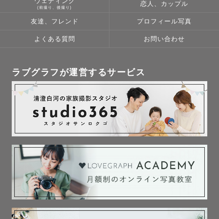
ウェディング
※ 往復の交通費が3,000円以上の場合、交通費のご相談を
恋人、カップル
(前撮り、後撮り)
させていただきますのでご了承ください。

友達、フレンド
プロフィール写真
よくある質問
お問い合わせ
---------- 撮影について ----------

事前にお写真のイメージやご依頼への想いなどをヒアリン
ラブグラフが運営するサービス
グいたします。

撮りたいポーズや一緒に写したい大切なもの、不安なこと
などなんでもご相談ください🌿

（文面だけではなく、ご希望に合わせてzoomやLINEのビ
デオ通話、音声通話での打ち合わせも可能です）

スケジュールが × や △ でも対応可能な場合がございま
す。

その他ご不明点、ご相談などもLINE公式アカウントよりお
気軽にお問い合わせください。
