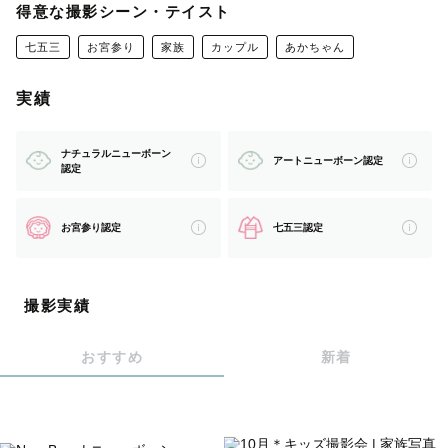
得意な撮影シーン・テイスト
⋯ ⋯ ⋯ ⋯ ⋯ ⋯ ⋯ ⋯ ⋯ ⋯ ⋯ ⋯ ⋯ 
七五三
お宮参り
家族
カップル
あかちゃん
だいすきな人との大切な一瞬をもっと沢山カタチに残した
い、もっと可愛く撮りたいという思いでカメラマンになり
実績
ました✨
ナチュラルニューボーン
アートニューボーン認定
認定
写真を見返したときにこの時楽しかったな、また写真撮り
たいな、幸せを思い出せる写真を残せればと思います☺️🍀
お宮参り認定
七五三認定
⋯ ⋯ ⋯ ⋯ ⋯ ⋯ ⋯ ⋯ ⋯ ⋯ ⋯ ⋯ ⋯ 
撮影実績
《 対応可能地域 》
おすすめ
新着
山口県　広島県西部　など
その他遠方も対応可能です◎
※交通費が3,000円を超える場合は超過分をお支払い頂く