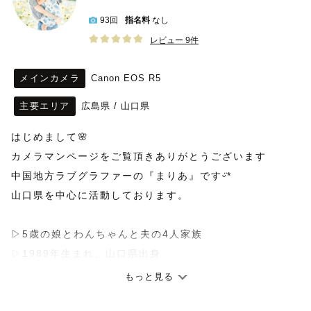
93回
指名料
なし
レビュー 9件
メインカメラ
Canon EOS R5
主要エリア
広島県
/
山口県
はじめまして🌸
カメラマンページをご覧頂きありがとうございます
中国地方ラブグラファーの『まりあ』ですᵕ̈*
山口県を中心に活動しております。
▷5歳の娘とわんちゃんと夫の4人家族
▷1989年生まれ、山口県出身
▷ 趣味 : 旅行、食べる事、ドラマ鑑賞、犬、睡眠、
もっと見る