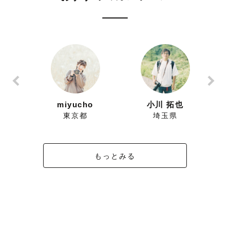
ずにこ
miyucho
小川 拓也
県
東京都
埼玉県
もっとみる