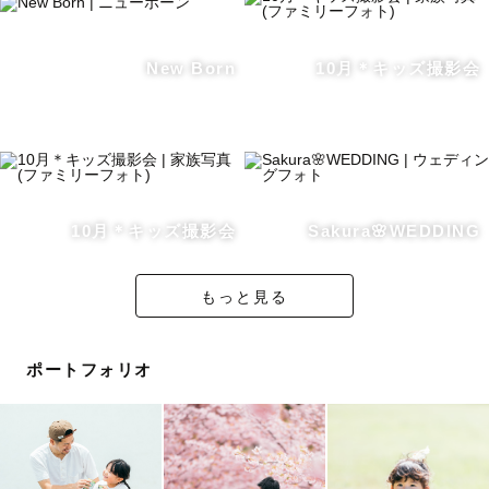
ことがあります
New Born
10月＊キッズ撮影会
✽撮影について✽
カメラマンに撮ってもらうのが初めての方、写真を撮られ
るのは緊張するという方でもご安心ください。
丁寧にポージングなどお伝えします◎
10月＊キッズ撮影会
Sakura🌸WEDDING
ゲスト様が楽しく撮影ができるよう心掛けております！
もっと見る
「こんな写真が撮りたい」
「こんな場所で撮りたい」
ポートフォリオ
などご要望をぜひお聞かせください！