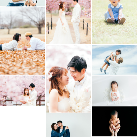
その他撮影にあたり気になる点や不安な事がございました
ら、いつでもお気軽にご相談ください😊
現在土日祝日の撮影のみ対応しております。
スケジュールが×や△の場合でもお受けできる場合があり
ますのでお気軽にお問合せください✨
---------------------------------
最後までお読みいただき
ありがとうございました！
皆様にお会いできることを楽しみにしています🌸