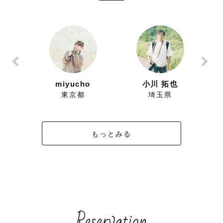
ずにこ
miyucho
小川 拓也
県
東京都
埼玉県
もっとみる
Reservation