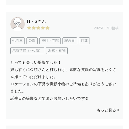
H・Sさん
2025/11/10投稿
七五三
公園
神社・寺院
記念日
紅葉
未就学児（〜6歳）
浴衣・着物
とっても楽しい撮影でした！
娘もすぐに久積さんと打ち解け、素敵な笑顔の写真をたくさ
ん撮っていただけました。
ロケーションの下見や撮影小物のご準備もありがとうござい
ました。
誕生日の撮影などでまたお願いしたいです☺︎
もっと見る