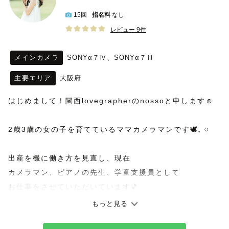
15回
指名料
なし
レビュー 9件
メインカメラ
SONYα７Ⅳ、SONYα７Ⅲ
主要エリア
大阪府
はじめまして！関西lovegrapherのnossoと申します☺️
2歳3歳の女の子を育てているママカメラマンです🕊️𓈒 𓏸
出産を機に働き方を見直し、現在
カメラマン、ピアノの先生、学童支援員として
お仕事をさせていただいています🎵
もっと見る
---------------------------------------------