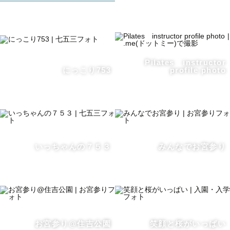
優しいふんわりとした編集が得意です！
お肌もナチュラルに、綺麗に見える色を意識しています。
---------------------------------------------
Pilates instructor
にっこり753
profile photo
ꕤ　写真への思い　ꕤ
世の中には高価なものがたくさん溢れていますが、
いちばん大切なものは今この瞬間の幸せな思い出なんじゃ
ないかと考えています。
日々のこの幸せな瞬間を箱に入れていつでも取り出したい
いっちゃんの７５３
みんなでお宮参り
カタチに残せたら・・・
なんて考えたことがカメラを持ったきっかけです♪
幸せな温かい瞬間を、カタチに残すお手伝いをさせてくだ
さい🌟
お宮参り@住吉公園
笑顔と桜がいっぱい