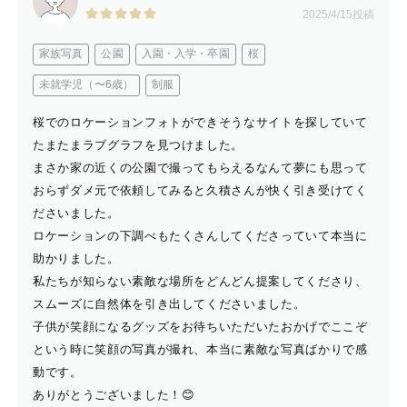
2025/4/15投稿
家族写真
公園
入園・入学・卒園
桜
未就学児（〜6歳）
制服
桜でのロケーションフォトができそうなサイトを探していて
たまたまラブグラフを見つけました。
まさか家の近くの公園で撮ってもらえるなんて夢にも思って
おらずダメ元で依頼してみると久積さんが快く引き受けてく
ださいました。
ロケーションの下調べもたくさんしてくださっていて本当に
助かりました。
私たちが知らない素敵な場所をどんどん提案してくださり、
スムーズに自然体を引き出してくださいました。
子供が笑顔になるグッズをお待ちいただいたおかげでここぞ
という時に笑顔の写真が撮れ、本当に素敵な写真ばかりで感
動です。
ありがとうございました！😊