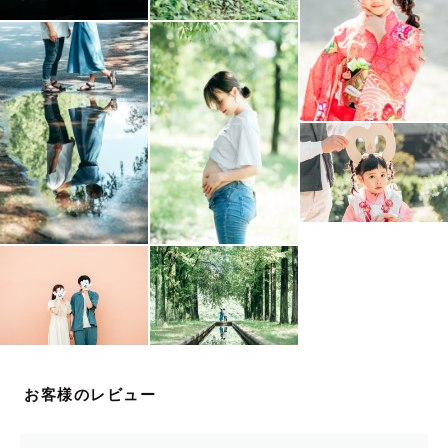
不安な場合はサポートさせていただきますのでご安心下さ
い。
お宮参り、七五三などの撮影に関しても事前に撮影される
神社・お寺にカメラマンを呼んで撮影することが可能かお
問い合わせください。
外部業者のカメラマンの撮影をお断りされている神社・お
寺もございますので、ご確認の上ご依頼いただくとスムー
ズです。
---------------------------------------------
ꕤ　撮影日時　ꕤ
基本的に平日、土日祝も可能な日がございます。
お客様のレビュー
---------------------------------------------