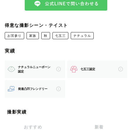
ꕤ　どんな写真が得意なの？　ꕤ
カップルフォト、マタニティフォト、ナチュラルニューボ
得意な撮影シーン・テイスト
ーンフォト、
お宮参り
家族
秋
七五三
ナチュラル
お宮参り、七五三、家族写真などなど♡
実績
お子さまの撮影もお任せください！
ご機嫌がナナメのスタートでも大丈夫𓈒 🫧
ナチュラルニューボーン
七五三認定
認定
ペースを合わせて和やかに楽しく撮影を進めさせていただ
きます♡
発達凸凹フレンドリー
また音楽に長らく携わってきたこともあり世の音楽家を応
援しています♪
撮影実績
楽器と一緒の写真などもお任せくださいね！
おすすめ
新着