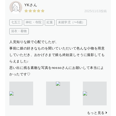
YKさん
ꕤ　その他　ꕤ
2025/11/13投稿
子育て中のため、夕方や土日祝は返信が多少遅くなってし
七五三
神社・寺院
紅葉
未就学児（〜6歳）
まうこともございます。
浴衣・着物
打ち合わせはメール・LINE・電話・ZOOMどれでも可能
人見知りな娘で心配でしたが、
です。
事前に娘の好きなものを聞いていただいて色んな小物を用意
個人での貸し出し小物が少しございます。
していただき、おかげさまで娘も終始楽しそうに撮影しても
マタニティ・カップルフォト用や、七五三用となります。
らえました♩
希望の方はお問い合わせください🫧
思い出に残る素敵な写真をnossoさんにお願いして本当によ
かったです♡
---------------------------------------------
もっと見る