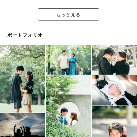
---------------------------------------------
もっと見る
ꕤ　撮影地域・場所　ꕤ
ポートフォリオ
南大阪を中心に活動しております！
※南大阪以外の大阪・奈良・京都なども日によって撮影可
能となります。
交通費が往復3000円を超過する場合は、別途交通費を頂
く場合がございます。
※撮影場所への確認のお願い
施設・公園等撮影希望の場所が決まっている場合は、事前
に撮影可能か施設へのお問い合わせをお願い致します。
撮影の申請が必要な場所につきましては、基本的にお客様
ご自身にて申請を行なっていただく必要がございます。