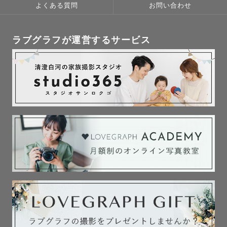
申します。

よくある質問
お問い合わせ
お気軽に「おけいさん・おけいちゃん」と

呼んでいただけたらうれしいです♪

ラブグラフが運営するサービス
栃木県を拠点に栃木県・群馬県・埼玉県・

茨城県の一部を中心に活動しておりますが、

ご依頼いただければ全国に

出張撮影いたします！

みなさまの大切な瞬間、大切な人との

幸せな瞬間を撮影して、

いつか何年後かに写真を見た時

「こんな時もあったね」

「この時楽しかったね」と

あたたかい気持ちになって

いただけるように、

思い出づくりのお手伝いを

させていただけますとうれしいです！
