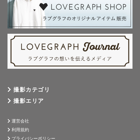
🌿撮影について

【事前打ち合わせ】

撮影をより充実したものにするために、

事前に撮影に関するご希望などを

ヒアリングさせていただきます。

また「どんなカメラマンが来るのか不安」

「カメラマンと話しながら相談したい」

などご希望の方はZoomやLINE電話などの

お打ち合わせも可能です。

【撮影当日について】

撮影カテゴリ
記念のかっちりしたお写真だけでなく、

撮影エリア
一緒にお話をしたり遊んだりしている、

みなさまの自然な表情・笑顔を

撮影させていただきます📸

運営会社
必要に応じてポージングなども

利用規約
指示させていただきますので、

プライバシーポリシー