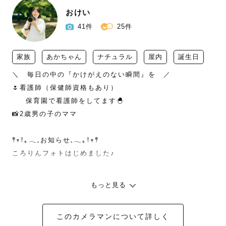
おけい
41件
25件
家族
あかちゃん
ナチュラル
屋内
誕生日
＼　毎日の中の『かけがえのない瞬間』を　／

🌷看護師（保健師資格もあり）

　  保育園で看護師をしてます🐣　

📸2歳男の子のママ

𖤣𖥧𖥣｡𓂃𓈒お知らせ𓈒𓂃｡𖥣𖥧𖤣

ころりんフォトはじめました♪

ころりんのみの撮影もOK✨

もっと見る
せっかくだからハーフバースデーの記念に、

スタンダードプランにころりんフォトを

このカメラマンについて詳しく
組み合わせた撮影もOK✨
