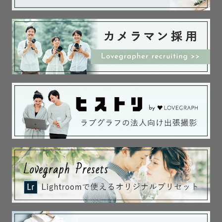
🌿『おけい』について

⚫︎福島県出身🍑、

栃木県在住です🍓

大学進学の時に栃木に来て、

そのまま栃木県です！

⚫︎２歳男の子を育てるママです📸

⚫︎人と関わるのが好きで前職は病院の看護師。

現在は保育園の看護師として働いています！

「こんな写真を残したい」など

みなさまの残したい写真を一緒に

カタチにしていくために、

お気軽にご相談ください。

撮影当日だけでなく、撮影前からも

一緒に楽しみながら、お写真を残しましょう♪
