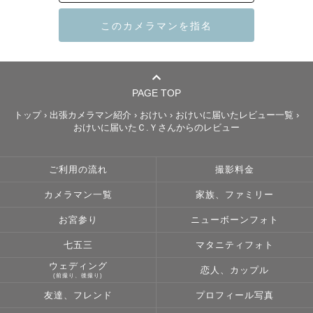
（追加料金なしなので、

スタンダードプランのみの料金で

ご案内できます）

寝返り時期のかわいい姿を

PAGE TOP
写真に残しませんか？

トップ
›
出張カメラマン紹介
›
おけい
›
おけいに届いたレビュー一覧
›
おけいに届いたＣ.Ｙさんからのレビュー
᠃ ⚘᠂ ⚘ ˚ ⚘ ᠂ ⚘ ᠃

節目・イベント・季節はもちろん　

ご利用の流れ
撮影料金
日常の中の様々なシーンでの

幸せな瞬間・かけがえのない瞬間を

カメラマン一覧
家族、ファミリー
写真というカタチに残すお手伝いを

お宮参り
ニューボーンフォト
させていただきます〜

七五三
マタニティフォト
はじめまして！

ウェディング
恋人、カップル
(前撮り、後撮り)
ご覧いただきありがとうございます🌷

友達、フレンド
プロフィール写真
関東Lovegrapherの『おけい』と
