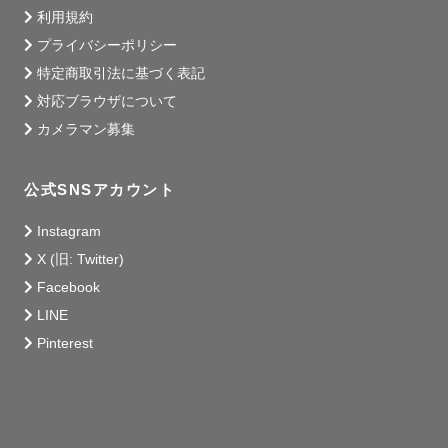
利用規約
◇打ち合わせ方法

プライバシーポリシー
特定商取引法に基づく表記
予約あとゲスト様のメールにて

対応ブラウザについて
詳細を送らせていただきます📤

カメラマン募集
LineのQRコードの登録をお願いしております。

公式SNSアカウント
打ち合わせをさせて頂きます‼

Instagram
X (旧: Twitter)
◇撮影当日

Facebook
ゲスト様やお子様の様子を見つつ撮影を進めさせていただ
LINE
きます

Pinterest
◇納品

撮影後1枚1枚丁寧にレタッチさせて頂き２週間以内に納品
させて頂きます
