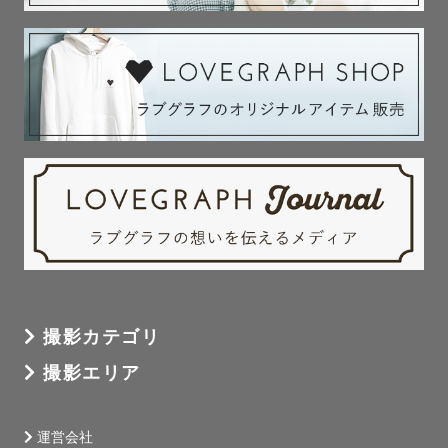
◇753貸出小物

•和傘（子供用）赤と白

•753数字バナー

•毱

•お手玉

⚠️雨の日だと貸出できない可能性もございますのでご了承
ください

◇事前打ち合わせ

撮影前に、撮りたいイメージや撮影時の服装や撮影場所の

ご相談をさせていただきます。

撮影カテゴリ
撮影エリア
こちらからも提案はさせていただきますが、

ご希望がありましたら

お気軽にご連絡ください🌈

運営会社