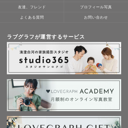
撮影時は綺麗に着物も残しましょう‼

友達、フレンド
プロフィール写真
よくある質問
お問い合わせ
---------------------^-^--

ラブグラフが運営するサービス
【撮影について】

「初めての撮影緊張する…」

「うまく笑えるかな…？」

「子供がちゃんと泣かずに撮影できるかな…？」

安心してください🙆

多くのゲスト様が初めての撮影で同じような

不安を持っています…

特にお子様は泣いているときもふてくされている顔も笑顔
も
