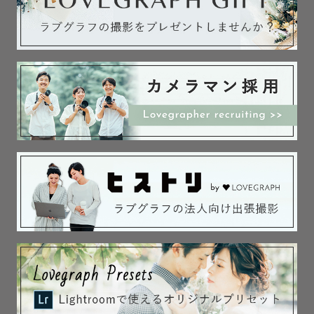
全てが思い出です😊😢

お子様のペースに合わせて撮影していきますので

ご安心ください‼

撮影中はお話ししながら

楽しんで特別な1日にしましょう‼

◇予約時間（753撮影）

9月～11月は沢山のゲスト様からご予約を頂きます。

神社はとても混んでいるためお時間は

朝は～10時までのお時間、昼は14時～のお時間で

ご予約をお勧めしております。

またLineにてご相談できますのでお気軽にご連絡ください
✨
