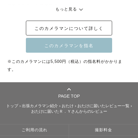
撮影することが得意です。

もっと見る
その時は普通の瞬間でも、

このカメラマンについて詳しく
あとから

かけがえのない記憶になる。

そんな写真を

※このカメラマンには5,500円（税込）の指名料がかかりま
届けたいと思っています。

す。
┈︎┈︎┈︎┈︎┈︎┈︎┈︎┈︎┈︎┈︎┈︎┈︎┈︎┈︎┈︎┈︎┈︎┈︎

※1歳児育児中につき注意事項※

PAGE TOP
家族の体調不良等により、急遽お伺いが難しくなる場合が
トップ
›
出張カメラマン紹介
›
おたけ
›
おたけに届いたレビュー一覧
›
あります。

おたけに届いたＲ．Ｙさんからのレビュー
直前にカメラマン変更になる可能性があることを事前にご
理解いただいたうえで、ご指名いただけますと幸いです。
ご利用の流れ
撮影料金
（なるべくそうならないように家族で準備はしておりま