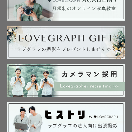
▸▸▸ 県南エリア（和気〜倉敷）

【上記エリア以外】のご依頼は、お申し込み前に「公式
LINE」にてご相談ください。

▫️ラブグラフ撮影指名料免除の方法▫️

※通常、指名料5,500円（税込）をいただいております。

※みてねのご依頼は免除対象外となりますので、ご了承く
ださい。

①ラブグラフによるHP等に写真掲載・カメラマンSNSに撮
影風景やお写真公開をご了承いただける方

②ラブグラフの撮影がはじめての方 or ラブグラフにてお
たけに撮影された経験があるリピーターの方

①②両方の条件に当てはまる方は、
