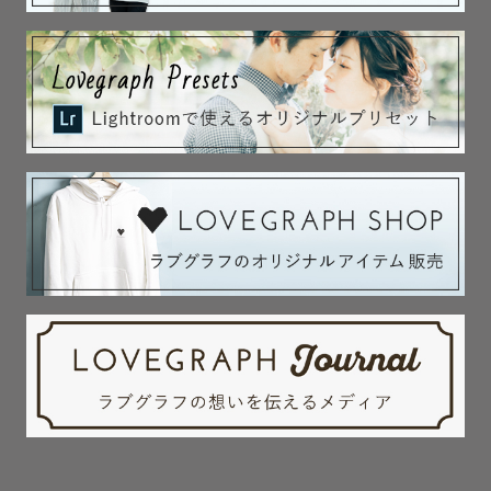
「公式LINE」にて【指名料免除希望】を添えてメッセージ
をお送りください。

ただし、ご依頼時から免除となりますので、

お写真確認後に非公開にするようなことはおやめくださ
い。

▫️日程について▫️

×の日程も対応できる場合があります。

お申し込み前に「公式LINE」にてお問い合わせください。

┈︎┈︎┈︎┈︎┈︎┈︎┈︎┈︎┈︎┈︎┈︎┈︎┈︎┈︎┈︎┈︎┈︎┈︎

▫️フォトグラファー おたけ▫️

・1996年2月生まれ

・兵庫県明石市在住
