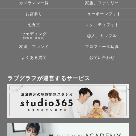
カメラマン一覧
家族、ファミリー
す。）

私事で大変申し訳ございませんが、何卒よろしくお願いい
お宮参り
ニューボーンフォト
たします。

七五三
マタニティフォト
ウェディング
恋人、カップル
(前撮り、後撮り)
▫️撮影地について▫️

友達、フレンド
プロフィール写真
兵庫播磨エリア・岡山県南エリアを活動拠点としていま
よくある質問
お問い合わせ
す。

主な市区町村は以下の通りです。

ラブグラフが運営するサービス
《兵庫》

▸▸▸ 播磨エリア全域（明石〜赤穂）

▸▸▸ 神戸市（西区・垂水区・北区・須磨区・兵庫区・中央
区）

▸▸▸ 但馬エリア（冬季を除く）

《岡山》
