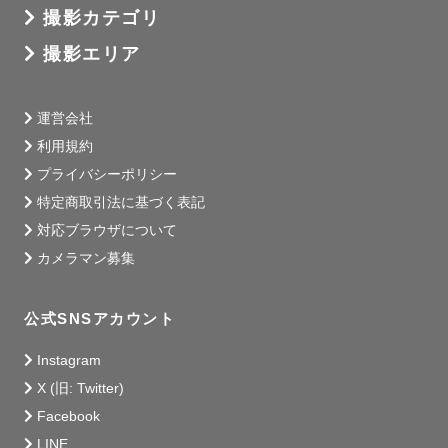
撮影カテゴリ
・2019年1月　ラブグラフカメラマンとしてJoin（8年
目）

撮影エリア
・オンライン写真教室Lovegraph Academyにてメンター
経験有り

運営会社
利用規約
▫️社内での主な実績▫️

プライバシーポリシー
・2019年七五三賞　優秀賞

特定商取引法に基づく表記
・2020年成人式ポスター採用

・ウェディングフォトカタログ「街」掲載

対応ブラウザについて
カメラマン募集
皆さまと一緒に楽しい撮影時間を作っていきたいと思って
います。

公式SNSアカウント
お会いできる日を心待ちにしております。

Instagram
X (旧: Twitter)
Facebook
LINE