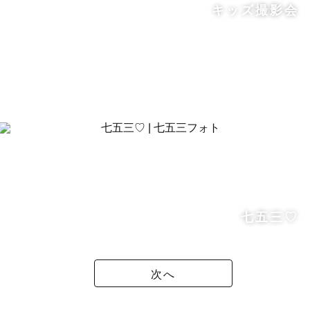
キッズ撮影会
七五三♡
次へ