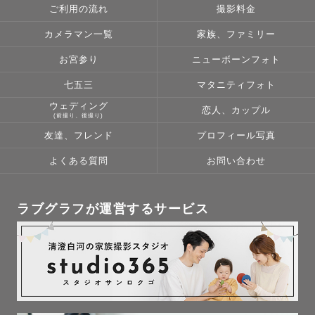
ご利用の流れ
撮影料金
カメラマン一覧
家族、ファミリー
お宮参り
ニューボーンフォト
七五三
マタニティフォト
ウェディング
恋人、カップル
(前撮り、後撮り)
友達、フレンド
プロフィール写真
よくある質問
お問い合わせ
ラブグラフが運営するサービス