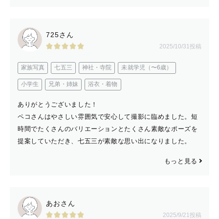
😍好きなもの：パステルカラー、国内旅行、白樺並木、
お城、カピバラ、お花、ディズニー、コーヒー、玉ぼけ、
チョコレート、チャイコフスキー、横浜、木の香り、北海
725さん
道、マジックアワー…たくさん。
2025/10/31投稿
😣苦手なもの：辛いもの
家族写真
七五三
神社・寺院
未就学児（〜6歳）
あなたの素敵な一日がもっと最高の日になりますように。
小学生
兄弟・姉妹
浴衣・着物
ありがとうございました！
ペコさんはやさしい雰囲気で安心して撮影に臨めました。短
時間でたくさんのバリエーションとたくさん素敵なポーズを
提案していただき、七五三が素敵な思い出になりました。
もっと見る
あおさん
2025/9/21投稿