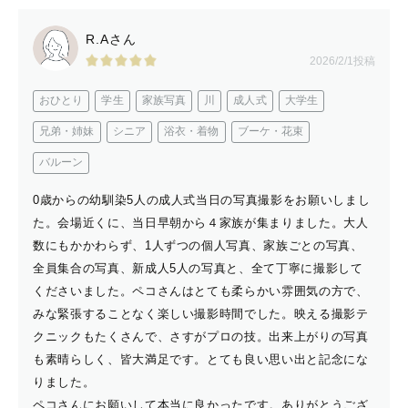
真を残せるようにします。
R.Aさん
🎗️フレンド　（成人式、卒業式、女子会　など）
2026/2/1投稿
とくに女子会みたいな女の子同士のフレンド撮影はぜひお
おひとり
学生
家族写真
川
成人式
大学生
任せください！
卒業、成人式、普段の女子会などの「今」を、ふんわりし
兄弟・姉妹
シニア
浴衣・着物
ブーケ・花束
た写真で残すお手伝いをします。
バルーン
私も女性なので、盛れる写真をテンション高めで撮影致し
0歳からの幼馴染5人の成人式当日の写真撮影をお願いしまし
ます。
た。会場近くに、当日早朝から４家族が集まりました。大人
数にもかかわらず、1人ずつの個人写真、家族ごとの写真、
🎗️おひとり
全員集合の写真、新成人5人の写真と、全て丁寧に撮影して
一人だと緊張しちゃいますよね。一緒に話しながら、和ん
くださいました。ペコさんはとても柔らかい雰囲気の方で、
だところを撮影致します。
みな緊張することなく楽しい撮影時間でした。映える撮影テ
カメラ目線を外した写真も得意です。
クニックもたくさんで、さすがプロの技。出来上がりの写真
も素晴らしく、皆大満足です。とても良い思い出と記念にな
りました。
ペコさんにお願いして本当に良かったです。ありがとうござ