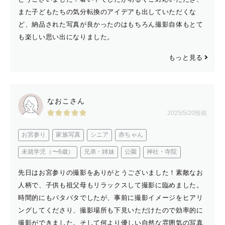
また子どもたちの気分転換のアイデアも出していただくな
ど、納品された写真が良かったのはもちろん撮影自体もとて
も楽しい思い出になりました。
もっと見る
なおこさん
2025/5/20投稿
お宮参り
家族写真
シニア
赤ちゃん
未就学児（〜6歳）
兄弟・姉妹
公園
神社・寺院
先日はお宮参りの撮影をありがとうございました！素敵なお
人柄で、子供も祖父母もリラックスして撮影に臨めました。
時間的にもバタバタでしたが、事前に撮影イメージをヒアリ
ングしてくださり、撮影場所も下見いただけたので効率的に
撮影ができました。そして何より優しい自然な雰囲気の写真