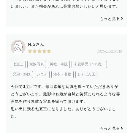
♣️わたしのこと♣️
いました。また機会があれば是非お願いしたいと思います。
横浜出身。
小柄で人見知りをあまりしない性格で親しみやすいと言わ
もっと見る
れます。
あまりお話好きではない方には適度な距離感をもって撮影
に必要なことだけお伺いするように致しますのでお気軽に
N.Sさん
ご連絡ください。
2025/11/21投稿
優しくナチュラルな写真が大好きです。
七五三
家族写真
神社・寺院
未就学児（〜6歳）
オーケストラでフルートを10年間吹いてました。楽器と
兄弟・姉妹
シニア
浴衣・着物
しゃぼん玉
一緒の撮影では、音色が聞こえるようなお写真をお撮りし
ます♫✨
今回で3度目です。毎回素敵な写真を撮っていただきありが
国内旅行が大好きで、特に北海道の美瑛町は毎年必ず訪れ
とうございます。撮影中も娘が自然と笑顔になれるような雰
るほどスポットを知り尽くしています。美瑛や富良野での
囲気を作り素敵な写真を撮って頂けます。
ウェディング写真、旅行の記念の写真をぜひ撮影させてく
思い出に残る七五三になりました。ありがとうございまし
た。
ださい♡
もっと見る