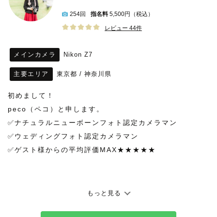
254回
指名料
5,500円（税込）
レビュー 44件
メインカメラ
Nikon Z7
主要エリア
東京都
/
神奈川県
初めまして！
peco（ペコ）と申します。
✅ナチュラルニューボーンフォト認定カメラマン
✅️ウェディングフォト認定カメラマン
✅ゲスト様からの平均評価MAX★★★★★
＊＊2026年の撮影について＊＊
もっと見る
一時休業中につき予約カレンダーを停止しております。