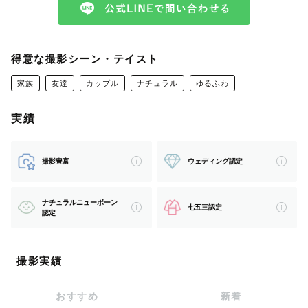
2026年8月以降の撮影については、リピーターのお客様
の撮影は極力承りたいと思いますので、前回の撮影の際に
やりとりをした方法（メールかLINE）で、ペコへご連絡
を頂きますようお願い致します。
得意な撮影シーン・テイスト
＊＊＊＊＊＊＊＊＊＊＊＊＊＊＊＊＊＊＊
家族
友達
カップル
ナチュラル
ゆるふわ
実績
北海道を旅したときに、いつものと同じ場所だとしても、
空の色、木々の葉の色づき、雲、毎日毎分違う景色だとい
撮影豊富
ウェディング認定
うことに気づかされました。
今見えているものは今しかない。
ナチュラルニューボーン
七五三認定
人の記憶にそれを残したくて、一眼レフカメラを手にしま
認定
した。
あなたの何でもない日こそ、残してほしい。
撮影実績
いつもの場所、いつもの人とのいつもの出来事を撮りにう
かがいます！
おすすめ
新着