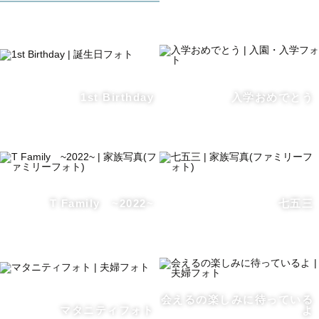
撮影のときに楽しい時間を一緒に過ごせることが何よりも
幸せです♡
初めての方でも、事前の打ち合わせやメッセージのやりと
1st Birthday
入学おめでとう
りでご不明な点はしっかりお答えします。
ご希望がありましたらLINE通話やzoomでの事前打ち合
わせも対応いたします。
♣️撮影日♣️
基本的に土日祝日が撮影可能な、週末カメラマンです📷
T Family ~2022~
七五三
平日も時々対応できる日がありますので、LINEでお気軽
にご連絡ください。
LINE　下方にLINE IDのリンク有
会えるの楽しみに待っている
♣️撮影場所♣️
マタニティフォト
よ