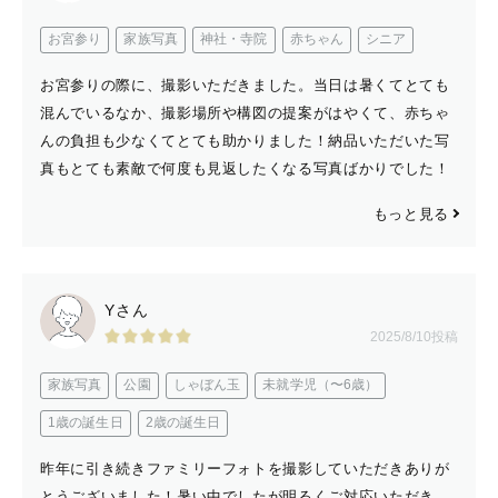
お宮参り
家族写真
神社・寺院
赤ちゃん
シニア
お宮参りの際に、撮影いただきました。当日は暑くてとても
混んでいるなか、撮影場所や構図の提案がはやくて、赤ちゃ
んの負担も少なくてとても助かりました！納品いただいた写
真もとても素敵で何度も見返したくなる写真ばかりでした！
もっと見る
Yさん
2025/8/10投稿
家族写真
公園
しゃぼん玉
未就学児（〜6歳）
1歳の誕生日
2歳の誕生日
昨年に引き続きファミリーフォトを撮影していただきありが
とうございました！暑い中でしたが明るくご対応いただき、