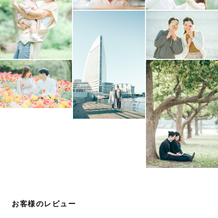
🎗️マタニティ
お腹を出さない写真でも、ふくらみがわかるように、ナチ
ュラルに撮ります。
お母さんとパートナーのお子さんのことを思う優しい表情
を引き出します。
🎗️キッズ、ファミリー　（七五三、お誕生日、お宮参り　
など）
ラブグラフのキッズ撮影会のカメラマンです。話せる子は
目線をお子さんに合わせてお話ししながら、自然な表情を
引き出していきます。
就学前のお子さんは、ご両親と一緒のファミリーフォトを
混ぜて、将来写真を振り返ったときのことを考えながらお
撮りします。
お客様のレビュー
お父さんお母さんにどれだけ愛されて育ったかがわかる写