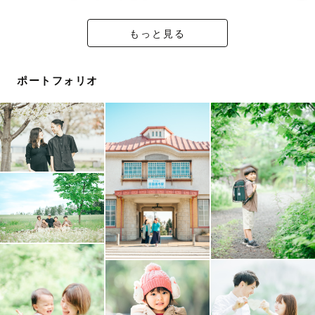
東京、神奈川、北海道の富良野美瑛エリア◎　その他は応
相談でうかがいます。
もっと見る
特に横浜は地元なのでお任せください。
北海道の美瑛町は毎年必ず訪れるほどスポットを知り尽く
しています。美瑛や富良野でのウェディング写真、旅行の
ポートフォリオ
記念の写真をぜひ撮影させてください♡
♣️撮影ジャンル♣️
🎗️ウェディング前撮り、後撮り
ドレスでも普段着でも、普段の二人の表情を引き出せるよ
うにカメラとの距離を考えながら撮影します。
ドレスは新婦さんが一番きれいに見えるように撮ります！
女性目線で前髪のチェックや服を整えたりさせて頂きま
す。