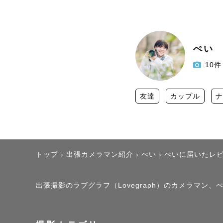
ぺい
10件
友達
カップル
ナ
トップ
›
出張カメラマン紹介
›
ぺい
›
ぺいに届いたレ
出張撮影のラブグラフ（Lovegraph）のカメラマン、