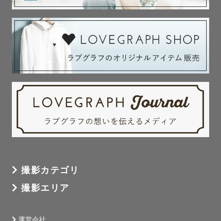
カップル、フレンド、ファミリー、

おひとりさまなど

様々なジャンルでご対応可能です✨

まずはお気軽に

ご相談いただけますと幸いです📱

🏷 撮影エリア

東京を中心に全国出張も可能です✈️

お気軽にご相談ください♪

撮影カテゴリ
撮影エリア
最後までご覧頂き

本当にありがとうございました！

運営会社