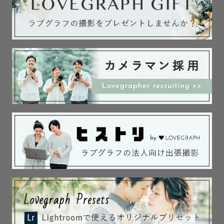
□ 美味しいもの、ビールが大好き🍻

　 Youtubeで「リュウジのバズレシピ」と

　 Xで「長谷川あかりさんレシピ」に

    ハマっています🍳

　 学生時代は美味しい和食屋さんやイタリアンのお店で

    アルバイトをしていました

　 ビールが大好きです！

　 クラフトビールには目がありません！！🍻

🏷 撮影ジャンル
