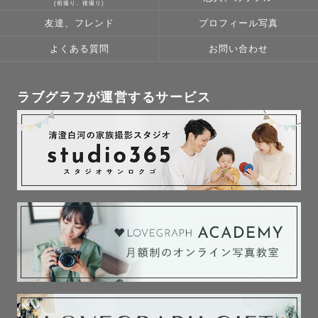
(前撮り、後撮り)
友達、フレンド
プロフィール写真
よくある質問
お問い合わせ
□ 0歳の息子を子育て中🍼

ママパパの出産・子育て話も

ラブグラフが運営するサービス
お気軽にお話ください✨

□ 旅行、素敵なホテル巡りが大好き✈️

　 自称ホテルヲタクと言えるくらい

    素敵なホテルに夢中です

　 来年のニューオープンホテルもリサーチ中

　 国内外問わず地域ならではのものに

    触れることが楽しみです
