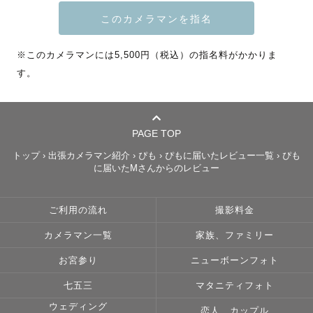
時々見返して、思い出して、

あたたかい気持ちになっていただけるように

※このカメラマンには5,500円（税込）の指名料がかかりま
心を込めて撮影させていただきます

す。
撮影が初めて、人見知りで不安、、、

という方もご安心ください！

PAGE TOP
お好きなものや思い出の話をしながら

トップ
›
出張カメラマン紹介
›
ぴも
›
ぴもに届いたレビュー一覧
›
ぴも
一緒に楽しい時間にしていければと思います♪

に届いたMさんからのレビュー
ご利用の流れ
撮影料金
公式LINEよりお気軽にご相談下さい✨

カメラマン一覧
家族、ファミリー
お宮参り
ニューボーンフォト
七五三
マタニティフォト
ウェディング
🏷 “ぴも”ってどんなひと？

恋人、カップル