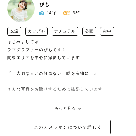
ぴも
141件
33件
友達
カップル
ナチュラル
公園
街中
はじめまして🌿

ラブグラファーのぴもです！

関東エリアを中心に撮影しています

『　大切な人との何気ない一瞬を宝物に　』

そんな写真をお贈りするために撮影しています

もっと見る
かけがえのない愛おしい瞬間を

大切な人との大好きな時間を

このカメラマンについて詳しく
これから先も覚えていられるように
