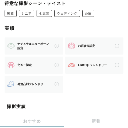
そんな写真をお届けします。
得意な撮影シーン・テイスト
家族
シニア
七五三
ウェディング
公園
実績
はじめまして。
このページを見てくださり
ナチュラルニューボーン
お宮参り認定
ありがとうございます😌
認定
東京都を拠点に関東で活動している
七五三認定
LGBTQ+フレンドリー
「ぴろ」と申します。
発達凸凹フレンドリー
撮影実績
『　写真に込める想い　』
おすすめ
新着