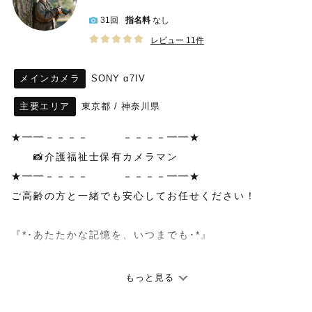
31回
指名料
なし
レビュー 11件
メインカメラ
SONY α7IV
主要エリア
東京都
/
神奈川県
★━━－－－－　　　－－－－━━★
　　📸介護福祉士保有カメラマン
★━━－－－－　　　－－－－━━★
ご高齢の方と一緒でも安心してお任せください！
『*･あたたかな記憶を、いつまでも･*』
その日、その瞬間に心で感じた
もっと見る
「あたたかな記憶」「ぬくもり」を思い出せる