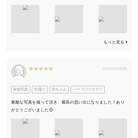
だからこそ家族で集まる機会を作り、
そのときの笑顔や愛情を
写真に残すお手伝いができたら嬉しいです😌
もっと見る
『　最後に　』
2026/4/20投稿
最後までお読みいただきありがとうございます。
大事な人との何気ない日常や大切な時間に
写真を通して、小さな幸せを届けられるように心を込めて
家族写真
街撮り
赤ちゃん
ハーフバースデー
撮影させていただきます。
素敵な写真を撮って頂き、最高の思い出になりました！あり
がとうございました😊
あなたにお会いできる日を、
心から楽しみにしております☺️