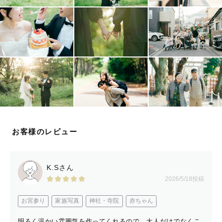
「撮影が初めてで不安」
「こんなイメージの写真を撮ってほしい」
「こういう想いがあって依頼した」
など些細なことでも、お気軽にご相談ください！
一緒にイメージを共有・相談しながら、
ご希望に沿って自然な表情や大切な人との
素敵な表情を残していきたいと思っています！
撮影そのものが素敵な思い出になるよう
お客様のレビュー
丁寧に準備を進めていきます📸
K.Sさん
2026/5/18投稿
お宮参り
家族写真
神社・寺院
赤ちゃん
『　対応エリア　』
明るく温かい雰囲気を作ってくれるので、大人だけでなくこ