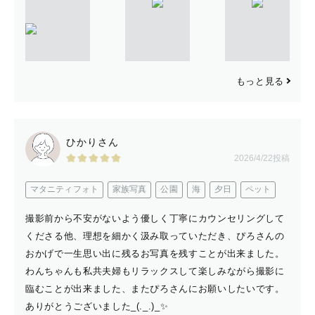
『　家族写真　』
もっと見る
新卒から4年間介護福祉士として老人ホームで働いていま
した。
ひかりさん
そのため、認知症やお身体の不自由な方でも安心して
2026/4/22投稿
ご参加いただけます☺️
マタニティフォト
家族写真
公園
海
夕日
ペット
老人ホームに暮らしているおじいちゃんおばあちゃんは
撮影前から不安がないよう優しく丁寧にカウンセリングして
くださる他、理想を細かく汲み取っていただき、ぴろさんの
娘や息子、孫、ひ孫などが家族に会えたとき、
おかげで一生思い出に残るお写真を残すことが出来ました。
普段見せないような愛に溢れた表情をされていることが印
わんちゃんも私共夫婦もリラックスして楽しみながら撮影に
象的でした。
臨むことが出来ました、またぴろさんにお願いしたいです。
ありがとうございました_(._.)_✨