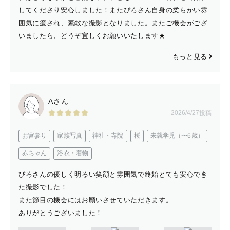
「　優しい　」
してくださり安心しました！またぴろさん自身の柔らかい雰
と言ってもらえます🙈🫧
囲気に癒され、素敵な撮影となりました。またご機会がござ
思いやりや気配りを大切に
いましたら、どうぞ宜しくお願いいたします★
ゲスト様がより自然体でリラックスできる空間を作ります
もっと見る
💫
友達感覚で「ぴろちゃん」と呼んでいただけると
Aさん
とっても嬉しいです😊
2026/4/27投稿
小学生〜高校までバレーボール部でした🏐
お宮参り
家族写真
神社・寺院
桜
未就学児（〜6歳）
今でも趣味でバレーボールを続けていて
赤ちゃん
浴衣・着物
身体を動かすことが大好きです！
ぴろさんの優しく明るい笑顔と雰囲気で終始とても安心でき
た撮影でした！
休日は旅行に行ったり、
また節目の機会にはお願いさせていただきます。
まったりと自然に癒されたりしています🌿
ありがとうございました！