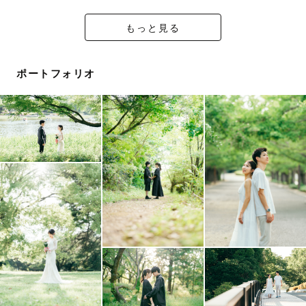
思い出させてくれることが、
写真の持つ素敵な力だと私は思っています。
もっと見る
ポートフォリオ
その日見た景色や笑顔、
心で感じた「あたたかな記憶」や「ぬくもり」を
” 写真 ”というカタチにして、
より多くの方にお届けします。
『　撮影について　』
安心して当日をお迎えできるよう、
LINEやzoomでの丁寧なヒアリングを心がけています。