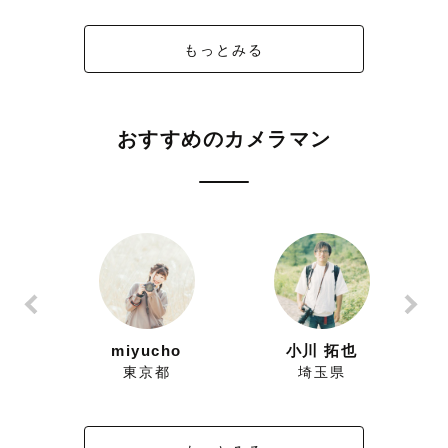
もっとみる
おすすめのカメラマン
ずにこ
miyucho
小川 拓也
県
東京都
埼玉県