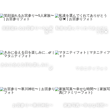
人は、1日の出来事を次の日には半分ほどしか
覚えていないと言われています。
だからこそ、何気ない日常も
少しずつ記憶から薄れていってしまいます。
笑顔溢れるお宮参り〜5人家
私達を選んでくれてありがと
族〜
う😌💓
子どもが見せた笑顔。
おじいちゃんおばあちゃんと交わした
ささやかな会話。
大切な人と手をつないだ時のぬくもり。
一緒に笑い合った瞬間。
きみに会える日を楽しみに...
🌿
マタニティフォト
おいしいご飯を食べたときの幸せ。
そんな日常の
「あたたかさ」や「愛おしさ」
「感動」「懐かしさ」　・・・
あの時の記憶や温度感を
お宮参り〜寒川神社〜
家族写真〜幸せな時間〜