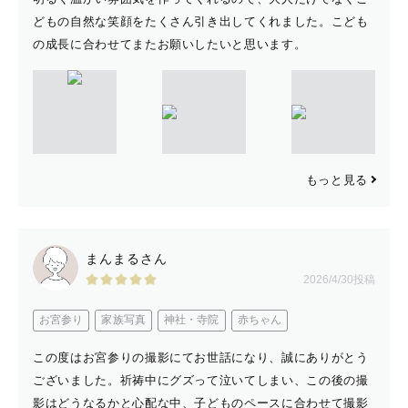
どもの自然な笑顔をたくさん引き出してくれました。こども
東京・神奈川・埼玉を中心に活動しています！
の成長に合わせてまたお願いしたいと思います。
（往復交通費が3000円を超える場合は別途交通費のご負
担をお願いしております。）
ご予約前に必ずご確認ください。
もっと見る
『　”ぴろ”について　』
1999年7月
まんまるさん
2026/4/30投稿
生まれも育ちも東京で、
現在も東京に住んでいます🌱
お宮参り
家族写真
神社・寺院
赤ちゃん
この度はお宮参りの撮影にてお世話になり、誠にありがとう
周りからは
ございました。祈祷中にグズって泣いてしまい、この後の撮
「　朗らかな雰囲気！　」
影はどうなるかと心配な中、子どものペースに合わせて撮影