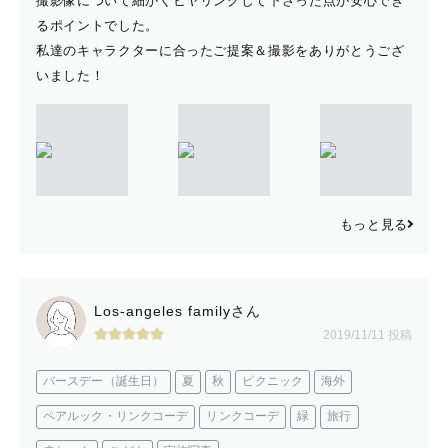
撮影像について細かくヒヤリングして下さった点が安心でき
るポイントでした。
私達のキャラクターに合ったご提案＆撮影をありがとうござ
いました！
もっと見る
Los-angeles familyさん
2019/11/11 投稿
バースデー（誕生日）
夏
秋
ピクニック
海外
ペアルック・リンクコーデ
リンクコーデ
緑
旅行