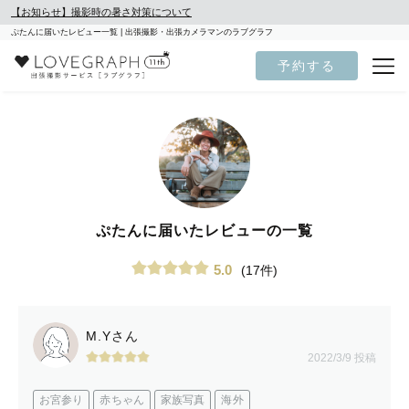
【お知らせ】撮影時の暑さ対策について
ぷたんに届いたレビュー一覧 | 出張撮影・出張カメラマンのラブグラフ
予約する
ぷたんに届いたレビューの一覧
5.0
(17件)
M.Yさん
2022/3/9 投稿
お宮参り
赤ちゃん
家族写真
海外