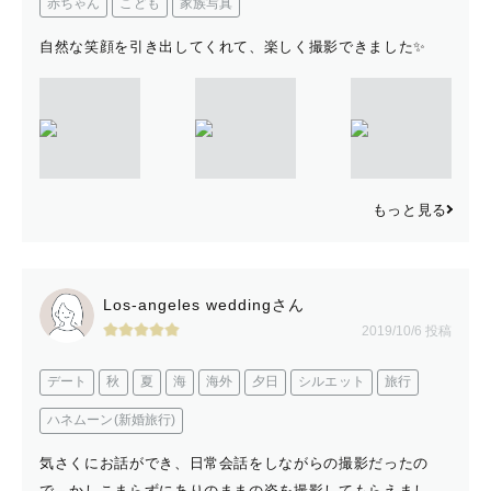
赤ちゃん
こども
家族写真
自然な笑顔を引き出してくれて、楽しく撮影できました✨
もっと見る
Los-angeles weddingさん
2019/10/6 投稿
デート
秋
夏
海
海外
夕日
シルエット
旅行
ハネムーン(新婚旅行)
気さくにお話ができ、日常会話をしながらの撮影だったの
で、かしこまらずにありのままの姿を撮影してもらえまし