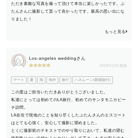
ただき素敵な写真を撮って頂けて本当に楽しかったです。ぷ
たんさんに撮影して貰って良かったです。最高の思い出にな
りました！
もっと見る
Los-angeles weddingさん
2019/11/15 投稿
デート
夏
海
海外
旅行
ハネムーン(新婚旅行)
この度はご担当いただきありがとうございました。
私達にとっては初めてのLA旅行、初めてのサンタモニカビー
チ訪問。
LA在住で現地のことを知り尽くしたぷたんさんのエスコート
はとても心強く、安心して撮影に望めました。
とくに撮影前のテキストでのやり取りにおいて、私達の望む