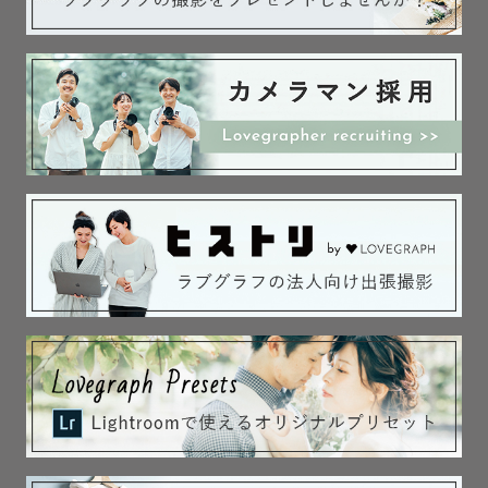
📸撮影可能エリア

東京／千葉／埼玉／茨城／神奈川など

※上記でも、3,000円を超える場合には追加で交通費が発
生いたします。

※上記以外のエリアでも、交通費をいただければ対応可能
な場合がございます。

お気軽にお問い合わせください。

⚠️撮影地の確認と許可申請

公園や公共施設など、撮影地によって申請（無料or有料）
が必要な場合があります。

ラブグラフでは、その事前確認・許可申請をお客さまご自
身でおこなっていただいております。予めご承知くださ
い。

もちろん、ご不明な点があればご質問ください。
