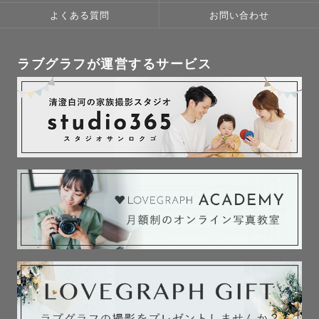
ポージングなども提案させていただきますので撮影に慣れ
よくある質問
お問い合わせ
てない方でも安心してください🌸

ラブグラフが運営するサービス
◯私自身、卒花嫁で前撮りも4回しましたのでカップル、ウ
エディング撮影もお任せください！👰‍♀️

お二人の仲の良い自然で楽しい姿を残します🎞️

📅撮影可能日

先々の日程はシステム上開放しておりませんが、調整がつ
けば対応可能です。ぜひご連絡ください！
