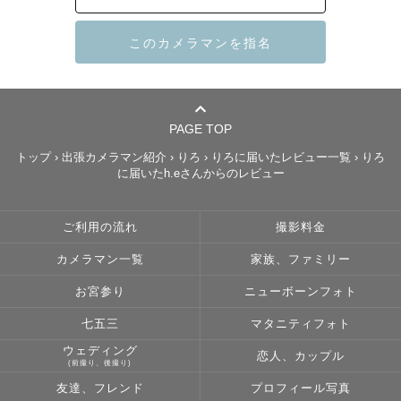
ることがあります。

私は、その"よみがえる幸せ”を未来へつなぎたい。

だからこそ、「その一瞬の幸せを永遠に」をテーマに撮影
しています。

PAGE TOP
何気ない日常のひとかけらも、特別な日の輝きも、

トップ
›
出張カメラマン紹介
›
りろ
›
りろに届いたレビュー一覧
›
りろ
忘れたくない心の温度ごと色鮮やかに、

に届いたh.eさんからのレビュー
あなたや大切な人たちが、

いつでもあの幸せに戻ってこれるようにーー

ご利用の流れ
撮影料金
そんな思いを込めてシャッターを切っています。📸

カメラマン一覧
家族、ファミリー
お宮参り
ニューボーンフォト
｢カメラマンに写真を撮られたことないから緊張する｣

｢上手く笑えるか心配｣

七五三
マタニティフォト
そんな方でもご安心ください！！

ウェディング
恋人、カップル
(前撮り、後撮り)
私がゆっくりお話しして緊張を解しながら沢山笑わせま
友達、フレンド
プロフィール写真
す！😊
