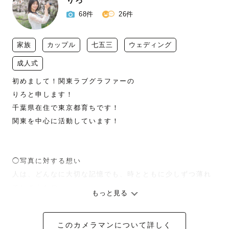
68件
26件
家族
カップル
七五三
ウェディング
成人式
初めまして！関東ラブグラファーの

りろと申します！

千葉県在住で東京都育ちです！

関東を中心に活動しています！

◯写真に対する想い 

人は、どんなに大切な記憶でも、時とともに少しずつ薄れ
てしまうもの。

もっと見る
でも、ふと写真を見返した瞬間に一ー

このカメラマンについて詳しく
あの日の笑顔や空気、胸のあたたかさが鮮やかによみがえ