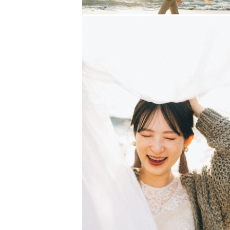
そして後日友達と会った時「あの日
そんなふうに余韻に浸れる撮影にな
定番の撮影よりも型にハマらない撮
やさしくて暖かく笑い声が聞こえて
僕の性格上、無言が苦手なのでたく
【特徴 】
僕の写真は「楽しそうで、温かい」
指示をして笑顔になってもらうので
「今のありのまま」を残すことを大
【ファミリー撮影を希望される方へ
学生時代に4年間、児童館で放課後