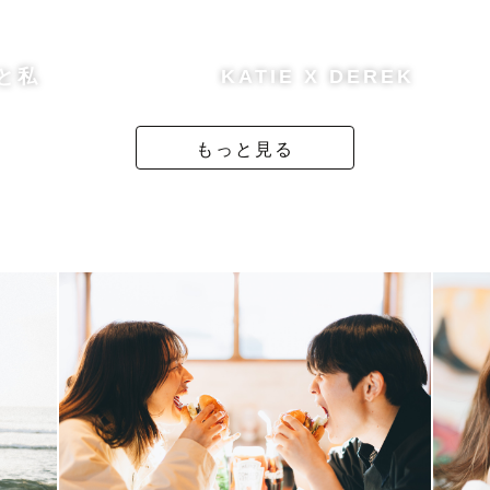
意なので初めての方でもご安心ください！
と私
KATIE X DEREK
日本手話）」ができるので耳の聞こえない方もご安心くだ
もっと見る
とも可能です。
で撮影させていただきます！
相談をさせていただくことがございますが、全国どこ
』です！
ら帰ってる方が多いと思います。