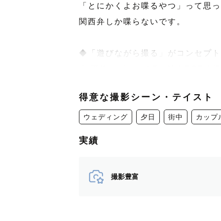
「とにかくよお喋るやつ」って思って
関西弁しか喋らないです。
◆「遊びながら撮る」がコンセプト
◇ 平均レビュー★5 : 社内TOP水
◆ 「ありのまま」や「笑顔」を撮
得意な撮影シーン・テイスト
◇ 何気ない日常が「特別に」なるよ
ウェディング
夕日
街中
カップ
-----------------------------------------
実績
【僕のこと】
兵庫県在住 → 2025年3月から東
撮影豊富
趣味 : バスケ、スノボ、スポーツ
2015年〜2019年　児童館にて