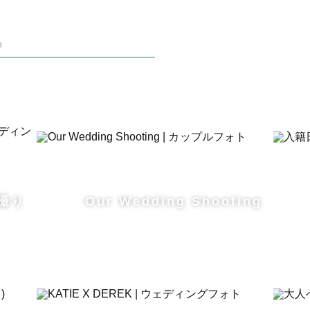
ラマンとして独立
め
 New!!!
ん撮ってほしい！」「出会った場所と同じところで撮
たくさん教えてください！
せを残すお手伝いができるようにしっかりとヒアリン
撮り
Our Wedding Shooting
心配事」も遠慮なくご相談ください！
で顔合わせも承っているのでご希望される方はお申し付け
影した際、いただいた言葉が「初めてやとは思わんか