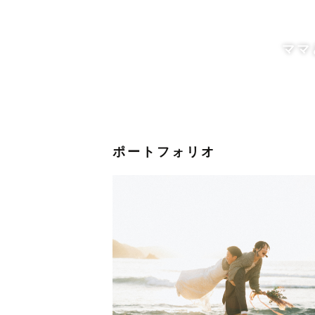
した！
コミュニケーションを取ることが得
ママ
また「手話（日本語対応手話 / 
手話で打ち合わせさせていただくこ
希望されるコミュニケーション方法
ポートフォリオ
【交通費について】
遠方のゲストさんには別途交通費の
まずは１度ご相談ください！
【 撮影コンセプト 】
『⛹️一緒に日常を遊びながら撮る
友達と遊んだ日って余韻に浸りなが