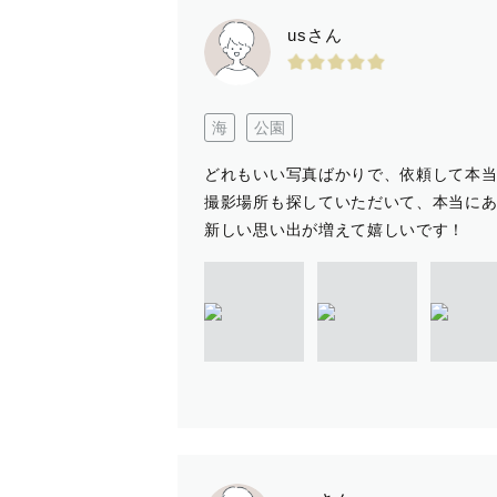
Wedding撮影をご希望の方へ 
usさん
お子さまを連れての撮影も可能とな
==========================
海
公園
どれもいい写真ばかりで、依頼して本
【 撮影の流れ 】
撮影場所も探していただいて、本当に
撮影 → 編集 → 納品 
新しい思い出が増えて嬉しいです！
撮影時間 : 60分〜90分（お宮
納品枚数 : 75枚〜150枚
納品期間 : 1週間〜２週間
※目安としてご参考いただければ幸