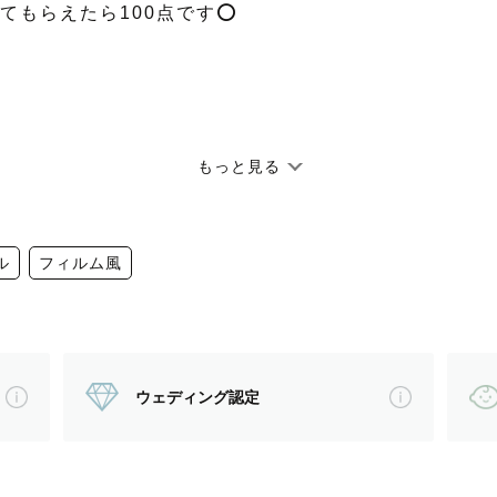
もらえたら100点です⭕️
準
もっと見る
るのが大好き
うに撮ります📸
ル
フィルム風
----------------------------------
京在住
ウェディング認定
観戦、お酒を飲むこと
放課後学童支援員のアルバイト