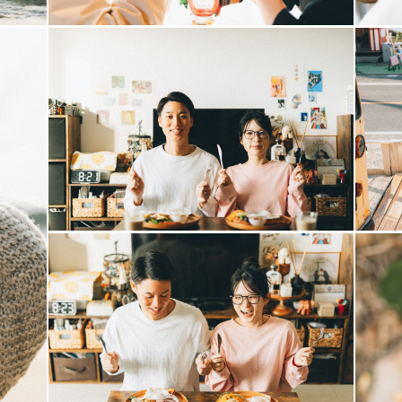
楽しかったな〜」って思い出話をする人もいたり！
って欲しいなと思いながら撮っています📸
影が大の得意です！
くる写真を残せるように！！
さんお話ししながら撮影をさせていただいております
です。
はなく、「自然体の笑顔」を引き出すことが大の得意
事にしております。
】
学童のアルバイトの経験があります。