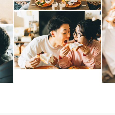
に仲良くなれます！
を引き出すことが得意です。
e
、撮影場所によっては可能な場合もございますので、ま
====
本語対応手話 / 日本手話どちらも可）