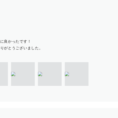
→ ベールの無料貸し出し可です。（長さ３種類ございます
っております。その場合は付き添いの方を１名連れて
====
当に良かったです！
ありがとうございました。
参りのゲスト様へ : 赤ちゃんの体調や当日の気温に合わ
いです