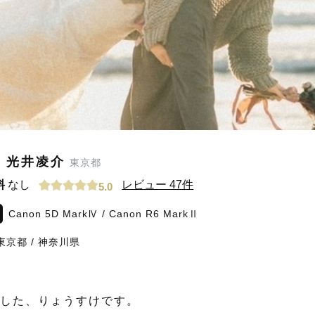
/ 光井凌介
東京都
料
なし
レビュー 47件
5.0
Canon 5D MarkⅣ / Canon R6 MarkⅡ
東京都
/
神奈川県
した、りょうすけです。