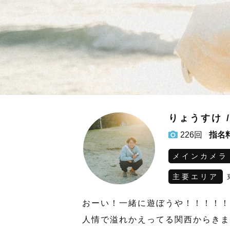
りょうすけ 
226回
指名
メインカメラ
主要エリア
おーい！一緒に遊ぼうや！！！！！
人情で溢れかえってる関西からきま