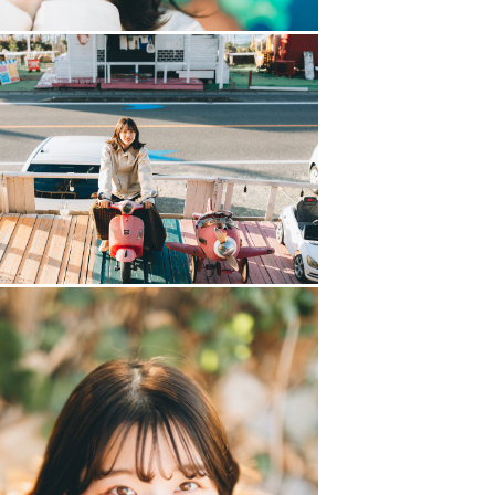
！
です。