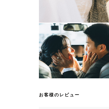
僕自身、子どもが大好きなのですぐ
人見知りする子どもでも満面の笑み
【ご予約前のご相談について】
公式LINE : https://lin.ee/2UFpzg
予定で×になってる日もありますが
==========================
お客様のレビュー
手話でコミュニケーション可能（日