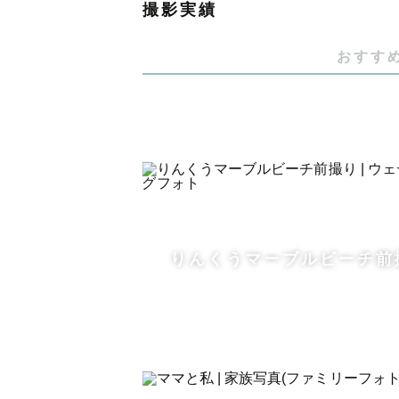
撮影実績
2021年〜 4月 フリーランスカメ
2021年 10月〜 関西Lovegrapher
おすす
2025年 3月〜 関東Lovegrapher ↩︎
【撮影について】
撮影までのやり取りの中で「こんな
け」など撮影に対する "想い" を
お客様の心に寄り添って最大限の幸
りんくうマーブルビーチ前
もちろん撮影に対する「不安」や「
ZoomやLINEによるビデオ通話
過去の撮影でカップルやご夫婦を撮