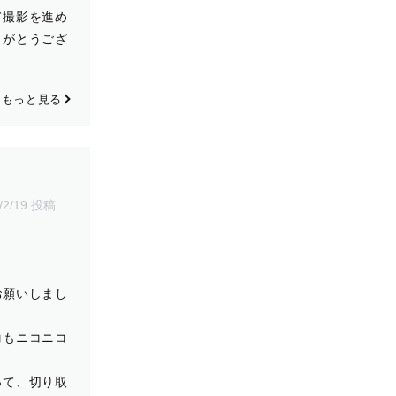
て撮影を進め
りがとうござ
もっと見る
/2/19 投稿
お願いしまし
コもニコニコ
って、切り取