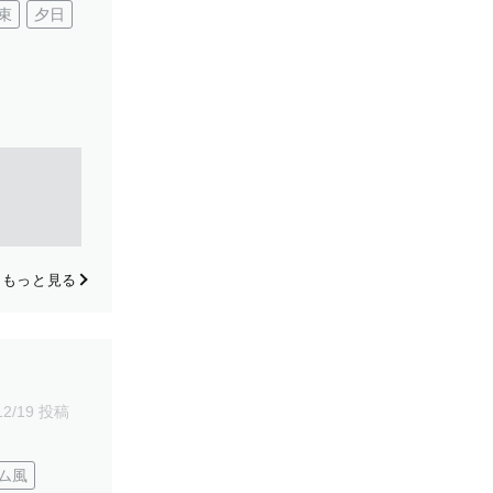
束
夕日
もっと見る
12/19 投稿
ム風