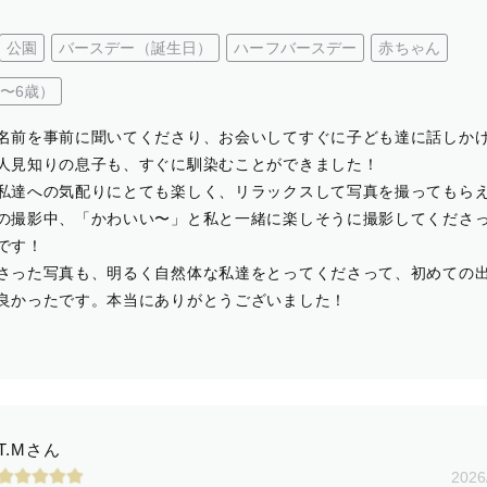
公園
バースデー（誕生日）
ハーフバースデー
赤ちゃん
〜6歳）
名前を事前に聞いてくださり、お会いしてすぐに子ども達に話しか
人見知りの息子も、すぐに馴染むことができました！
私達への気配りにとても楽しく、リラックスして写真を撮ってもら
の撮影中、「かわいい〜」と私と一緒に楽しそうに撮影してくださ
です！
さった写真も、明るく自然体な私達をとってくださって、初めての
良かったです。本当にありがとうございました！
T.Mさん
2026