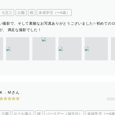
七五三
公園
桜
未就学児（〜6歳）
い撮影で、そして素敵なお写真ありがとうございました✨初めての
が、 満足な撮影でした！
Ｋ．Ｍさん
2026
公園
おうち撮り
桜
バースデー（誕生日）
未就学児（〜6歳