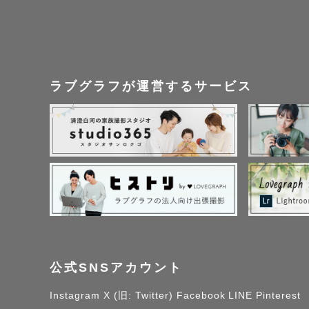
・さいたま市🏠か
は追加請求させていただ
🌱🆓貸し出し可能な
ラブグラフが運営するサービス
・HAPPY BIRTHD
・JUST MARRIED
・木製アルファベット
・シャボン玉機

・造花ミニブーケ

・ミニホワイトボード
🌱使用機材

公式SNSアカウント
選りすぐりの機材で、
本体　：SONY α7Ⅳ

Instagram
X (旧: Twitter)
Facebook
LINE
Pinterest