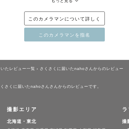
もっと見る
┈┈┈┈┈┈┈┈┈┈┈୨୧

このカメラマンについて詳しく
いて

んあるけれど、家族写真は少ない…😞」

、たくさん写りましょう♫

変化の大きい子供。

そ、写真を見返した時により一層成長を感じることがで
届いたレビュー一覧
›
さくさくに届いたnahoさんからのレビュー
うしよう😞」

、さくさくに届いたnahoさんさんからのレビューです。
す❗️３兄弟ママの私がお助けします❗️

した姿が何より大事です✨

撮影エリア
ラ
子様にとっても楽しい時間にしちゃいましょう☺️

北海道・東北
撮