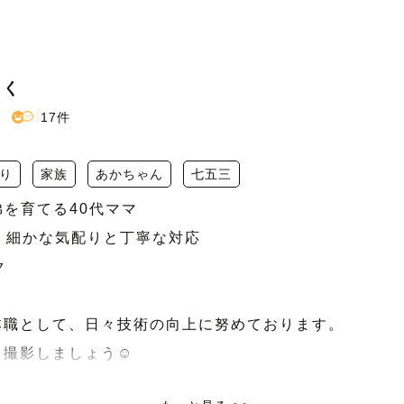
さく
17件
り
家族
あかちゃん
七五三
弟を育てる40代ママ

、細かな気配りと丁寧な対応



職として、日々技術の向上に努めております。

撮影しましょう☺️
