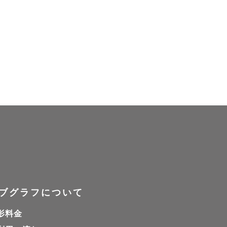
きます✨

ブグラフについて
影料金