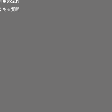
利用の流れ
くある質問
ージのすり合わせをしま
もお伝えします。

す。

ください。

申し付けください。
