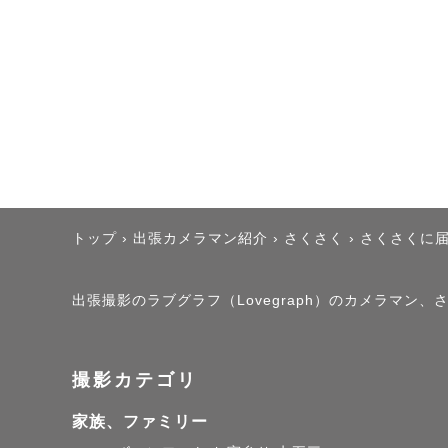
୨୧┈┈┈┈┈┈┈┈┈
🌱ファミリー撮影につ
「子供の写真はたくさ
→家族みんなで一緒に
変化の少ない大人と、
その対比があるからこ
トップ
›
出張カメラマン紹介
›
さくさく
›
さくさくに
「子供がぐずったらど
出張撮影のラブグラフ（Lovegraph）のカメラマン
→ありのままで大丈夫で
パパママのリラックス
撮影カテゴリ
一緒に遊びながら、お
家族、ファミリー