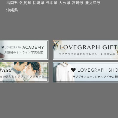
ら撮影地までの交通費は依頼料に含まれていますが、３０
福岡県
佐賀県
長崎県
熊本県
大分県
宮崎県
鹿児島県
沖縄県
きます🙏

撮影用小物(変動あり)

AYガーランド

ガーランド





スマホ撮影とは一味違った写真をお届けします📸
