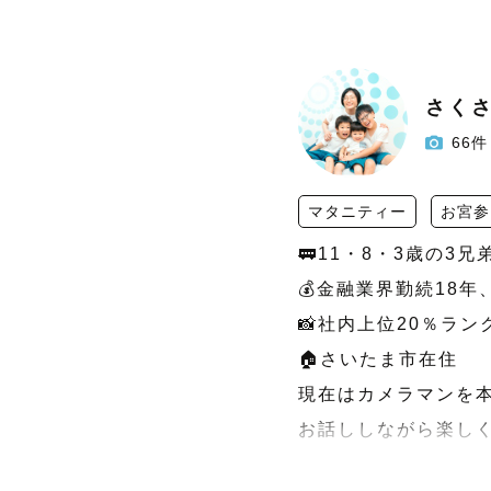
さく
66件
マタニティー
お宮参
🚃11・8・3歳の3兄
💰金融業界勤続18年
📸社内上位20％ランク
🏠さいたま市在住

現在はカメラマンを本
お話ししながら楽しく