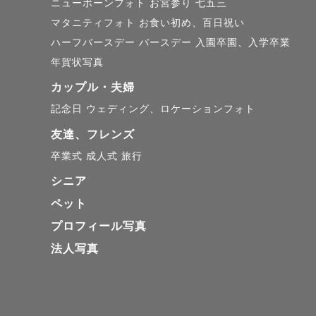
ニューボーンフォト
お宮参り
七五三
「どんな撮影になるのか
マタニティフォト
お食い初め、百日祝い
→大丈夫です❗️そん
ハーフバースデー
バースデー
入園卒園、入学卒業
す。

年賀状写真
ぜひ、ゲストさんご自
カップル・夫婦
記念日
ウェディング、ロケーションフォト
「写真に慣れていない
友達、フレンズ
→ご安心ください❗️
卒業式
成人式
旅行
また撮影時の光に配慮
シニア
ペット
୨୧┈┈┈┈┈┈┈┈┈
プロフィール写真
法人写真
🌱ご確認いただきたい
・スケジュール上✖️で
・夜間、早朝の返信は