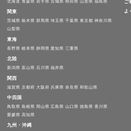
北海道
青森県
岩手県
宮城県
秋田県
山形県
福島県
ご
不安😞」

よ
な気持ちを【楽しみ☺️】に変えられるよう、事前にイメ
関東
茨城県
栃木県
群馬県
埼玉県
千葉県
東京都
神奈川県
山梨県
身のことも聞かせてください✨

東海
長野県
岐阜県
静岡県
愛知県
三重県
から心配😞」

ポージングも提案いたしますし、綺麗に見える角度や姿勢
北陸
し、編集も丁寧に行うことで魅力を最大限に引き出しま
新潟県
富山県
石川県
福井県
関西
┈┈┈┈┈┈┈┈┈┈┈୨୧

滋賀県
京都府
大阪府
兵庫県
奈良県
和歌山県
中四国
こと

鳥取県
島根県
岡山県
広島県
山口県
徳島県
香川県
も調整可能です❗️お気軽に公式LINEアカウントへご相談
愛媛県
高知県
控えております。お急ぎの場合は対応いたしますのでお
九州・沖縄