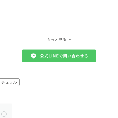
もっと見る
..
います！
得意です！
ナチュラル
好きなので、色んなジャンルの撮影ができます！
のお写真を相談しながら撮っていきます！
う！