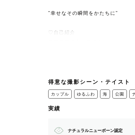
"幸せなその瞬間をかたちに"
♡自己紹介
新潟県新潟市出身です。
趣味は、旅行と寺社仏閣、御朱印etc.
旅先などでポートレートなどもして
♡ジャンル
得意な撮影シーン・テイスト
きらきらふんわりした可愛い写真が
カップル
ゆるふわ
海
公園
ぱきっとしたかっこいいテイストも
実績
撮影の際は、お好みの雰囲気や希望
一緒に最高の撮影体験を作りましょ
ナチュラルニューボーン認定