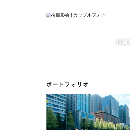
・ウェディングベール（白・黒）
・&オブジェ
====================
最後まで読んで頂きありがとうござ
桜撮
幸せなその瞬間を一緒にかたちにし
.
ポートフォリオ