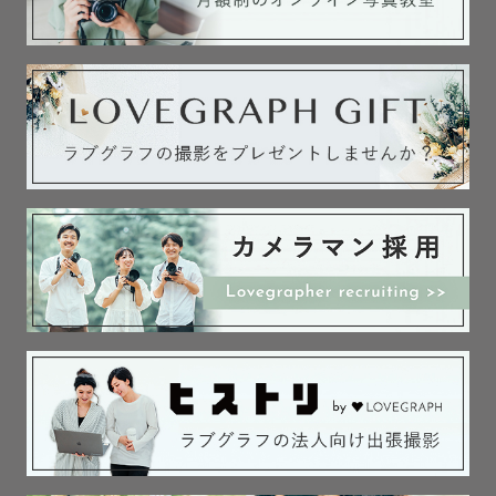
入籍フォトや記念日フォトの依頼をメインに受けていま
す。

普段自分達で撮ることが一番多いかもしれませんが、第三
者にお願いしないと撮れない写真もたくさんあります。

普段のお二人の空気感をぜひ切り取らせてください。

どの撮影でも「撮影体験を大切にする」という思いは変わ
りませんが、

撮影後に「改めてお互いの気持ちを共有できた」と一番言
っていただける撮影になっています！(うれしい)

カップルさんから熟年のご夫婦まで、撮影を通してお互い
を見つめ直してみませんか？

ファミリー👨‍👩‍👧‍👧

マタニティから成人式まで、様々なケースでご依頼をいた
だいております！

新生児〜就学までのお子さんは特に「いうことを聞かない
ので心配…」という声を頂きますが、
