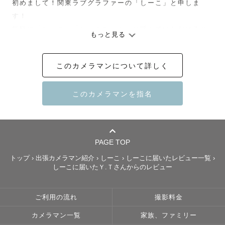
初めまして！関東ラブグラファーの「しーこ」と申しま
す！

気軽に「しーこ」「しーこちゃん」と呼んでいただけると
もっと見る
嬉しいです。

このカメラマンについて詳しく
★写真に対する想い

大学時代からカメラを始め、5年ほど前から友人撮影をメイ
ンに行ってきました。

とにかく写真を撮ることが大好き！景色も食べ物も素敵な
ものは何でも撮ってしまいますが、

何よりも人を撮ることが好きです。

PAGE TOP
なぜなら、人物写真は唯一「相手がいないと成立しないも
トップ
›
出張カメラマン紹介
›
しーこ
›
しーこに届いたレビュー一覧
›
の」だからです。

しーこに届いたＹ.Ｔさんからのレビュー
人と向き合って、会話して、シャッターを切って、喜んで
もらえる…

ご利用の流れ
撮影料金
人物写真は「写真を撮る人」と「撮られる人」の両方の存
在がないと成立しないからこそ、

カメラマン一覧
家族、ファミリー
双方の存在を大切にしながら撮らせていただいています。
