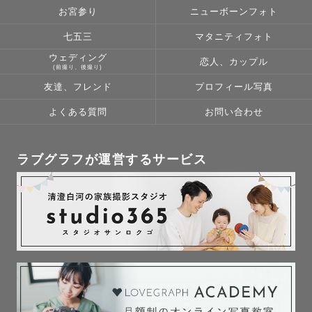
お宮参り
ニューボーンフォト
写真はもちろん、撮影の時間も大切な思い出となるよう、
精一杯お手伝いさせていただきます！

七五三
マタニティフォト
ウェディング
恋人、カップル
(前撮り、後撮り)
★得意な撮影

友達、フレンド
プロフィール写真
フレンド👭

フレンドフォトがわたしの撮影の原点！と言っても過言で
よくある質問
お問い合わせ
はないほど、大好きな撮影です！

カップルとはまた違う、友達ならではの空気感や幸福感を
ラブグラフが運営するサービス
形にするのが得意です。

友達との写真をプロにお願いするというのはあまり馴染み
がないかもしれませんが、恋人や家族と同じように、

大切な存在であることは変わりないと思います。

かけがえのない、その人としか撮れない写真をお渡ししま
す！

カップル👩‍❤️‍👨
