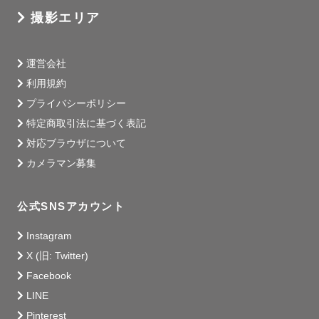
撮影エリア
★撮影について

撮影前のご連絡から綿密にご相談し合っていろいろなこと
運営会社
を決めていきます。

利用規約
ご連絡方法は、LINEやメールなどお好きな形で行いますの
プライバシーポリシー
で、お申し付けください。

特定商取引法に基づく表記
対応ブラウザについて
撮影場所、当日の服装、サプライズ、お写真の撮りたいイ
カメラマン募集
メージなどなどお気軽にご相談ください！

LINE電話・zoomでの打ち合わせも対応可能です。

公式SNSアカウント
人見知りのお子さんや、初対面だと緊張する…という方は
ぜひご活用ください🙇🏻‍♀️

Instagram
X (旧: Twitter)
Facebook
★ご相談ください

LINE
活動範囲は基本的に東京・千葉・埼玉・神奈川ですが、他
Pinterest