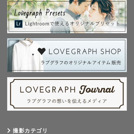
自由奔放さも含めてその子らしさ！と思って撮影させてい
ただいています。

実際、自由に動き回っている時の方がイキイキとしたその
子らしさが出ていて素敵な写真になると思っています。

1分1秒が宝物のお子様との時間、ぜひ形にさせてくださ
い。

★初めての撮影が心配な方へ

このページまで辿り着いてくださってありがとうございま
す！

緊張しますか？しますよね。私も撮られる側にはあまりな
らないので緊張します笑

撮影に向けて、心配なこと、不安なこと、分からないこ
と…なんでも気軽にお聞かせください。

撮影時のポージング等も必要であればこちらからご提案さ
せていただきますので、

撮影カテゴリ