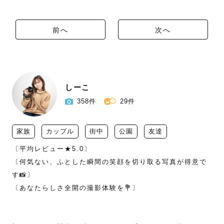
前へ
次へ
しーこ
358件
29件
家族
カップル
街中
公園
友達
〔平均レビュー★5.0〕

〔何気ない、ふとした瞬間の笑顔を切り取る写真が得意で
す📸〕

〔あなたらしさ全開の撮影体験を💐〕
