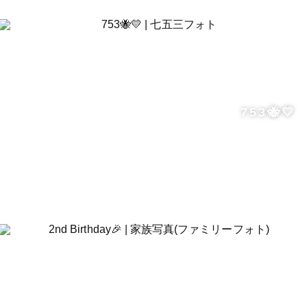
753🐝💛