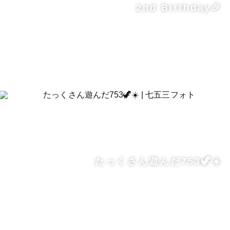
2nd Birthday🎉
たっくさん遊んだ753🦖☀️