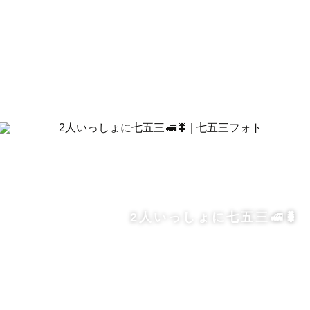
2人いっしょに七五三🚅🐛