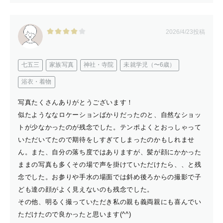
2026/4/23投稿
七五三
家族写真
神社・寺院
未就学児（〜6歳）
浴衣・着物
写真たくさんありがとうございます！
似たようななロケーションばかりだったのと、自然なショッ
トが少なかったのが残念でした。テンポよくとおっしゃって
いただいてたので期待をしすぎてしまったのかもしれませ
ん。また、自分の落ち度ではありますが、髪が顔にかかった
ままの写真も多くその場で声を掛けていただけたら、、と残
念でした。お参りや手水の場面では斜め後ろからの撮影で子
ども達の顔がよく見えないのも残念でした。
その他、明るく撮っていただき私の親も義両親にも喜んでい
ただけたので良かったと思います(^^)