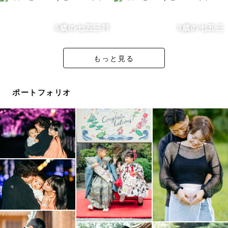
めていきます。
5歳の七五三⛩️
3歳の七五三
たかふみを選ぶ理由
・お子様の目線で撮影するので、その子らしさが表現され
たお写真を残せます。
もっと見る
・「うちの子、ちゃんと撮れるかしら？」
　お任せください。お子様の都合に合わせるからこそ撮れ
ポートフォリオ
る、素敵な表情を撮影します。
ご家族のかけがえのない瞬間をお写真に残しませんか？
まずは、お気軽にLINEでお問い合わせください♪