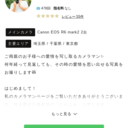
478回
指名料
なし
レビュー 55件
メインカメラ
Canon EOS R6 mark2 2台
主要エリア
埼玉県
/
千葉県
/
東京都
ご両親のお子様への愛情を写し取るカメラマン✨
何年経って見返しても、その時の愛情を思い出せる写真を
お撮りします🧸
はじめまして！
私のカメラマンページをご覧いただきありがとうございま
す。埼玉県川口市在住の「たかふみ」と申します。
専業カメラマンとして活動をしています。
もっと見る