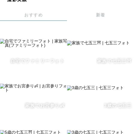
ままの現在の姿を写した「親として今まさに欲しい写真」
と、10年後に見返して「あの頃を振り返れる写真」の両
おすすめ
新着
方の写真があることを体験的に理解しています。
ご両親の「今欲しい写真」と、10年後、20年後に「見返
したくなる写真」をお撮りします！
🌼私とカメラについて
私がカメラを買ったきっかけは、息子が産まれたことでし
自宅でファミリーフォト
家族で七五三⛩️
た。そこから息子の写真を撮り続け、今はカメラマンとし
てご家族の幸せな瞬間を残すお手伝いをさせていただいて
おります。
🎨たかふみのこだわり
家族でお宮参り👶
3歳の七五三
・型にはめた写真ではなく、そのお子様らしさ、ご家族ら
しさを大切に撮影をしています。
・大人の都合ではなく、お子様の都合に合わせて撮影を進