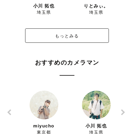
藤 拓也
小川 拓也
りとみぃ。
埼玉県
埼玉県
もっとみる
おすすめのカメラマン
ずにこ
miyucho
小川 拓也
県
東京都
埼玉県