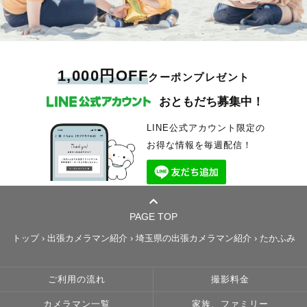
1,000円OFF
クーポンプレゼント
おともだち募集中！
LINE公式アカウント限定の
お得な情報を毎週配信！
PAGE TOP
トップ
›
出張カメラマン紹介
›
埼玉県の出張カメラマン紹介
›
たかふみ
ご利用の流れ
撮影料金
カメラマン一覧
家族、ファミリー