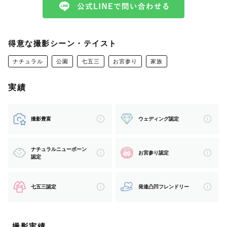
埼玉県内、東京都内を中心に撮影を行なっておりますが、
交通費をいただければ全国にお伺いいたします。
👶お子様への対応について
得意な撮影シーン・テイスト
過去には教師をしていたこともあり、また、現在は高校生
ナチュラル
公園
七五三
お宮参り
家族
となった息子の育児もしてきたのでお子様とのコミュニケ
ーションも得意です。息子が小さい頃は、地元でいわゆる
実績
イクメンサークルを運営しており、高校生の息子とは今で
も仲良しです！
撮影豊富
ウェディング認定
保育園、幼稚園での撮影も行なっていますが、撮影中にい
ナチュラルニューボーン
お宮参り認定
つもお子様に抱きつかれたりするほどお子様には好かれる
認定
タイプです。
七五三認定
発達凸凹フレンドリー
📷撮影について
16年間子育てをして来たからこそ、幼いお子様のありの
撮影実績