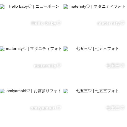
Hello baby♡
maternity♡
maternity♡
七五三♡
omiyamairi♡
七五三♡