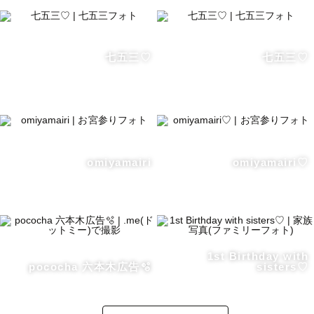
七五三♡
七五三♡
omiyamairi
omiyamairi♡
1st Birthday with
pococha 六本木広告🫧
sisters♡