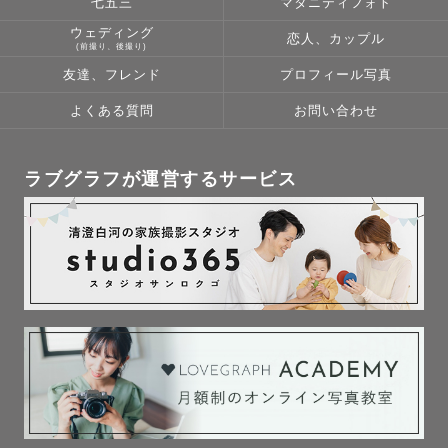
す。もし、ご依頼いただけた際には、あなたらしさを大切
七五三
マタニティフォト
に、全力で素敵なお写真にします。

ウェディング
恋人、カップル
(前撮り、後撮り)
友達、フレンド
プロフィール写真
【対応エリア】

よくある質問
お問い合わせ
石垣島

※沖縄本島、宮古島での撮影は要相談となります。

ラブグラフが運営するサービス
⚠️撮影依頼について

×になっているお日にちに関しても、日程調整をし撮影可能
な場合もあります！お気軽にご連絡ください☺︎

また、撮影機材についてLEICAでの撮影ご希望の方はご予
約時にご連絡いただきますようお願いいたします。

最後までお読みいただきありがとうございます。ご縁があ
り、お会いできる日を楽しみにしています。