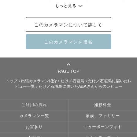
にとっての大切な瞬間を、形に残すお手伝いができると嬉
もっと見る
しく思います。

このカメラマンについて詳しく
○これから石垣島を訪れる方へ

　石垣島での思い出を、自撮りだけでなく私に撮影させて
いただけないでしょうか？任せていただいた際には、石垣
島らしさ、あなたらしさを大切に、全力で撮影させていた
だきます。楽しい、幸せな旅の思い出を形にしてみません
PAGE TOP
か？

トップ
›
出張カメラマン紹介
›
たけ／石垣島
›
たけ／石垣島に届いたレ
ビュー一覧
›
たけ／石垣島に届いたA&Aさんからのレビュー
○石垣島で暮らしている方へ

　改めて、石垣島とっても素敵な場所だと私は思います。
ご利用の流れ
撮影料金
日々過ごしているこの場所で、日常に写真という彩りを加
えてみませんか？記念日に、卒業式に、成人式に、ご結婚
カメラマン一覧
家族、ファミリー
の際に。そのほか特別な日、何気ない日常、どんな瞬間で
お宮参り
ニューボーンフォト
あってもあなたの今を、写真という形にしてお届けしま