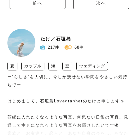
前へ
次へ
たけ／石垣島
217件
68件
夏
カップル
海
空
ウェディング
ー”らしさ”を大切に、今しか残せない瞬間をやさしい気持
ちでー

はじめまして。石垣島Lovegrapherのたけと申します☺️

額縁に入れたくなるような写真、何気ない日常の写真、見
返して幸せになれるような写真をお届けしたいです🕊

家族と、お友達と、恋人と、あなた自身の今を…。あなた