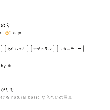
みのり
件
66件
あかちゃん
ナチュラル
マタニティー
┈┈┈

hy ❁

┈┈┈

がりを

natural basic な色合いの写真
