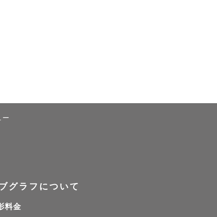


ュー
ブグラフについて
影料金
 認定カメラマン ■
