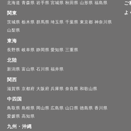
北海道
青森県
岩手県
宮城県
秋田県
山形県
福島県
ご
っと見る」ボタンで kids作例 もたくさんみれます

よ
関東
茨城県
栃木県
群馬県
埼玉県
千葉県
東京都
神奈川県
山梨県
) + 現場での光の使い方と撮影する角度・構図で

東海
提案をしています

長野県
岐阜県
静岡県
愛知県
三重県
┈┈┈

北陸
新潟県
富山県
石川県
福井県
┈┈┈

関西
滋賀県
京都府
大阪府
兵庫県
奈良県
和歌山県
/

中四国
費不要(最下部記載エリア) //

鳥取県
島根県
岡山県
広島県
山口県
徳島県
香川県
愛媛県
高知県
九州・沖縄