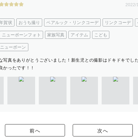
2022/
年賀状
おうち撮り
ペアルック・リンクコーデ
リンクコーデ
ニューボーンフォト
家族写真
アイテム
こども
ニューボーン
な写真をありがとうございました！新生児との撮影はドキドキでし
良かったです！！
前へ
次へ