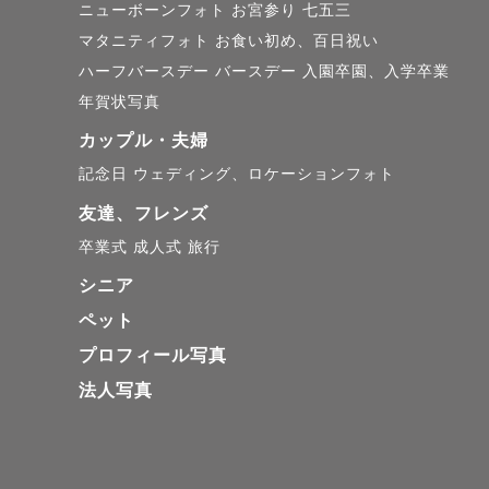
ニューボーンフォト
お宮参り
七五三
❁ 撮影実績  >「も
マタニティフォト
お食い初め、百日祝い
ハーフバースデー
バースデー
入園卒園、入学卒業
年賀状写真
PCでの現像(レタッチ
カップル・夫婦
女性をより美しく撮る
記念日
ウェディング、ロケーションフォト
友達、フレンズ
┈┈┈┈┈┈┈┈┈┈
卒業式
成人式
旅行
   　　交通費のご案内 🚗 

シニア
┈┈┈┈┈┈┈┈┈┈
ペット
プロフィール写真
\\ 広島市内 交通費 ¥0 /
法人写真
\\ 2枠以上で追加交通
【お願い1】
