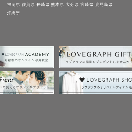
カメラマンの駐車場確保をお願いします(カメラマン分の
福岡県
佐賀県
長崎県
熊本県
大分県
宮崎県
鹿児島県
沖縄県
金にてご負担願います)

ジオレンタル料/撮影場所代など撮影する際にかかる費
撮影ご希望の方は出産前に日程を確保してください(事前
可能な限り対応)

ジュール調整の関係で月4件までのお引き受けとなります
ていてもグッズ洗浄や打ち合わせの関係でお断りする場