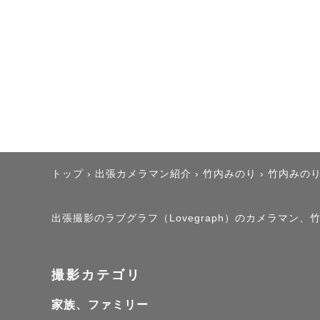
その時の想い出を美し
透明感のあるテイスト
ご希望の方はスタジオ
(ポートレート・プロ
1-2名(カップル/小
その他のスタジオは場
トップ
›
出張カメラマン紹介
›
竹内みのり
›
竹内みの
■ 年間撮影件数 約250
出張撮影のラブグラフ（Lovegraph）のカメラマン
■ 拠点  HIROSHIMA 
撮影カテゴリ
＼ 小さなお子様・赤ち
家族、ファミリー
■  ART newbor