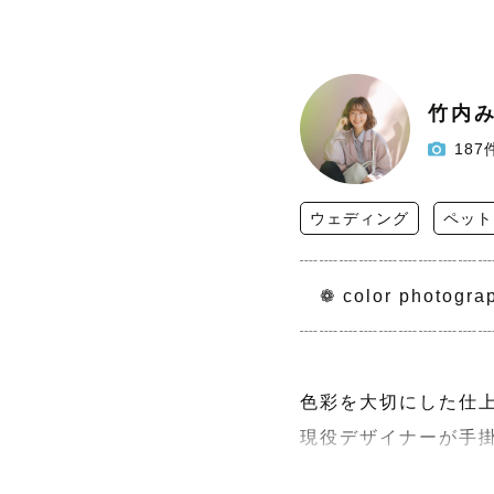
竹内
187
ウェディング
ペット
┈┈┈┈┈┈┈┈┈┈
　❁ color photograp
┈┈┈┈┈┈┈┈┈┈
色彩を大切にした仕上
現役デザイナーが手掛ける 