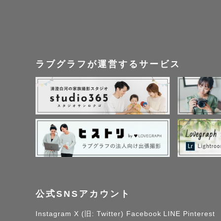
ご自宅撮影の場合は
が必要な場合は現地現
【お願い2】

ラブグラフが運営するサービス
入園料や拝観料/スタ
お願いします

【お願い3】

アートニューボーン
産後のお日にち調整は
クオリティ維持とスケ
スケジュールが空い
公式SNSアカウント
めご了承ください

Instagram
X (旧: Twitter)
Facebook
LINE
Pinterest