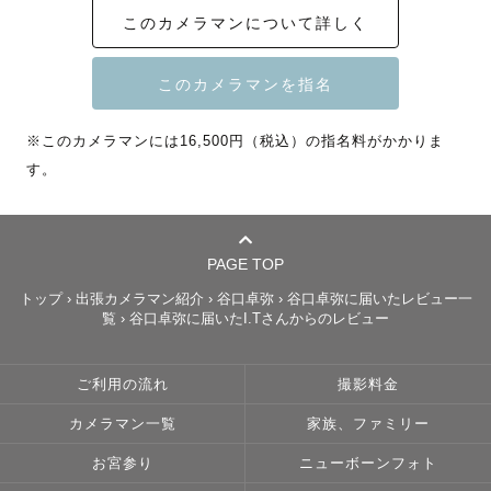
このカメラマンについて詳しく
奈良生まれ奈良在住を活かしたロケーションのご提案や情
報についてもご案内できます！

ゼロベースからのご依頼も大歓迎です👍

※このカメラマンには16,500円（税込）の指名料がかかりま
奈良公園は年間契約カメラマンです！（📜撮影許可手続
す。
き・申請料ナシで撮影を行えます📜）

その他の地域についても撮影経験が豊富にありますので、
ご提案をさせていただきます！

PAGE TOP
公式LINEからのお問い合わせ・ご相談も可能です！

トップ
›
出張カメラマン紹介
›
谷口卓弥
›
谷口卓弥に届いたレビュー一
覧
›
谷口卓弥に届いたI.Tさんからのレビュー
【お得な情報📝】

リピーターの方は指名料を50％OFFにさせていただきま
ご利用の流れ
撮影料金
す！！

カメラマン一覧
家族、ファミリー
※みてねアプリから予約を検討されているリピーターの方
は一度、LINEにてご連絡ください。予約際に指名料を調整
お宮参り
ニューボーンフォト
させていただきます。
