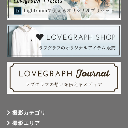
ウェディングやファミリーフォト、

プロフィールなどジャンルは様々ではありますがどれも日
常の延長上にある皆さんの時間です

「過行く日常を残す」

今しかないこの時間を一緒に過ごし残していきたいと思っ
ております

【撮影地毎の交通費】

よくご相談・ご依頼をいただく場所に限り交通費の提示を
させていただいております。

・生石高原（和歌山）　3,000円

・三重県内一部　3,000円

・愛知県内一部　5,000円

撮影カテゴリ
・滋賀県内一部　5,000円

・野間灯台（愛知）　5,000円

撮影エリア