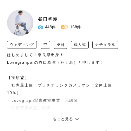
谷口卓弥
448件
168件
ウェディング
空
夕日
成人式
ナチュラル
はじめまして！奈良県出身！

Lovegrahperの谷口卓弥（たくみ）と申します！

【実績🏆】

・社内最上位　プラチナランクカメラマン（全体上位
10％）

・Lovegraph写真教室事業　元講師

・外部写真教室　講師

・ウェディング認定カメラマン

もっと見る
・ウェディング・エンゲージメントetc...撮影実績200件以
上
