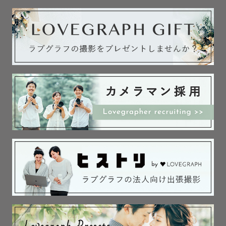
「見せるための自分ではなく、本当の自分が写っている
か」

誰もが暮らす人生という時間の中で写真を残す瞬間は限ら
れています

その中で写真を残すということはとても特別な意味を持っ
ていると感じています

旅先やおでかけ、散歩中などの何気ない瞬間にこそ残す価
値があります

そうした写真は未来への手紙としての役割を果たすと僕は
信じています

だからこそ、私が大事にしたいのは皆さんが過ごす日常を
写真という形で残すということです
