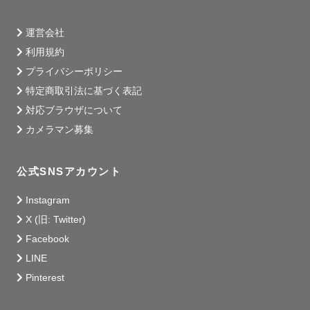
・砥峰高原（兵庫県）　5,000円

・白良浜（和歌山）　4,000円

運営会社
・千畳敷（和歌山）　4,000円

利用規約
・淡路島（兵庫県）　10,000円

プライバシーポリシー
・伊良湖灯台（愛知）　10,000円

特定商取引法に基づく表記
・鳥取砂丘（鳥取）　10,000円

対応ブラウザについて
その他撮影地については一度ご相談ください。

カメラマン募集
※2026年1月現在

公式SNSアカウント
※交通費の計算は私の自宅からとさせていただいておりま
す。

Instagram
※活動範囲内でも一部、交通費の超過をいただく場合がご
X (旧: Twitter)
ざいます。

Facebook
LINE
Pinterest
【撮影相談について】

[×・△]の場合でも撮影を受け付けることが可能な場合がご