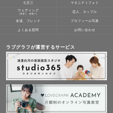
七五三
マタニティフォト
ご依頼前に一度、SNSのDM・LINEにてご連絡ください📩

ウェディング
恋人、カップル
(前撮り、後撮り)
【撮影への想い✉】

友達、フレンド
プロフィール写真
現代ではSNSが身近なものになり

よくある質問
お問い合わせ
誰とでも繋がれる世の中になりました

そこれまで出会うことのなかった人やモノに出会うきっか
けをもたらし

ラブグラフが運営するサービス
今までは遠い存在だったものが身近に感じることができる
ようになりました

その反面、誰かに見せる自分や映え、周りに評価されるも
のが価値基準となってきたのも事実です

ですが、本当に残すべき写真はそういった見せるための写
真なのでしょうか？

これからの時代、本当に大事なのは自分受けや自分たちに
とっての写真だと感じています
