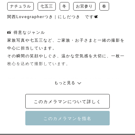
ナチュラル
七五三
冬
お宮参り
春
関西Lovegrapherつき｜にしだつき　です🕊

📸 得意なジャンル

家族写真や七五三など、ご家族・お子さまと一緒の撮影を
中心に担当しています。

その瞬間の笑顔やしぐさ、温かな空気感を大切に、一枚一
枚心を込めて撮影しています。

挙式・披露宴などのブライダル撮影も多く経験しており、

もっと見る
その経験を活かして「自然な表情を引き出す声かけ」や
「光の使い方」を意識した撮影を心がけています。

このカメラマンについて詳しく
人と話すことが大好きで、お子さまや人見知りの方ともす
ぐに打ち解けられます。

撮影を「楽しかったね」と感じてもらえるよう、リラック
スできる雰囲気づくりを大切にしています。
