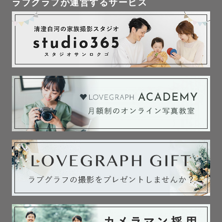
ラブグラフが運営するサービス
いね。

🗾 対応エリア

関西全域（兵庫・大阪・京都）を中心に活動しています。

ロケーション撮影など、ご希望に合わせて柔軟にご提案い
たします。

※ご連絡について

20:00〜8:00の時間帯はメッセージの返信を控えさせてい
ただいております。