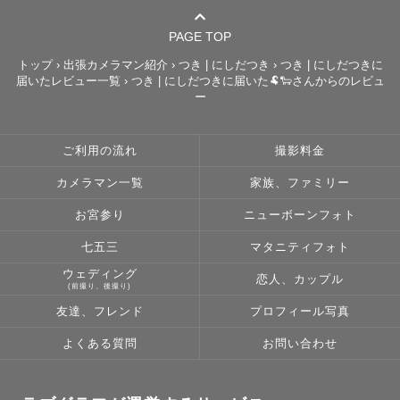
PAGE TOP
⸻

トップ
›
出張カメラマン紹介
›
つき | にしだつき
›
つき | にしだつきに
届いたレビュー一覧
›
つき | にしだつきに届いた🐏🐑さんからのレビュ
💌 写真に込める想い

ー
小さい頃からそばにあったカメラ。

いつしか「笑顔の瞬間を残すこと」が私の原点になりまし
ご利用の流れ
撮影料金
た。

日常の中にある“ささやかな幸せ”を形にして、

カメラマン一覧
家族、ファミリー
見返したときにその日の空気やぬくもりまで思い出せるよ
お宮参り
ニューボーンフォト
うな写真を残したいと思っています。

七五三
マタニティフォト
ウェディング
👨‍👨‍👦 ゲストの皆さまへ

恋人、カップル
(前撮り、後撮り)
ここまで読んでくださりありがとうございます。

友達、フレンド
プロフィール写真
出会いと関係づくりを何よりも大切に、

よくある質問
お問い合わせ
一緒に過ごす時間そのものが楽しい思い出になるよう努め
ます。

ご希望や不安な点は、どんなことでも気軽にご相談くださ