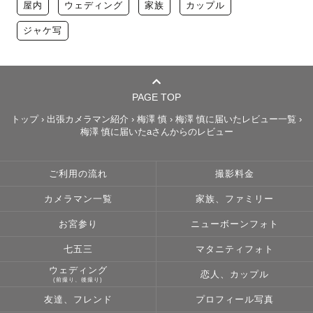
屋内
ウェディング
家族
カップル
ジャケ写
PAGE TOP
トップ
›
出張カメラマン紹介
›
梅澤 慎
›
梅澤 慎に届いたレビュー一覧
›
梅澤 慎に届いたaさんからのレビュー
ご利用の流れ
撮影料金
カメラマン一覧
家族、ファミリー
お宮参り
ニューボーンフォト
七五三
マタニティフォト
ウェディング
恋人、カップル
(前撮り、後撮り)
友達、フレンド
プロフィール写真