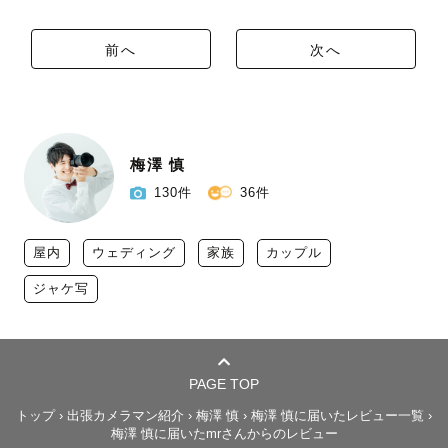
前へ
次へ
梅澤 慎
130件
36件
屋内
ウェディング
家族
カップル
ジャケ写
PAGE TOP
トップ
›
出張カメラマン紹介
›
梅澤 慎
›
梅澤 慎に届いたレビュー一覧
›
梅澤 慎に届いたmrさんからのレビュー