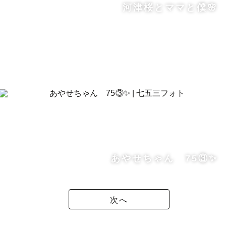
河津桜とママと僕🌸
あやせちゃん 75③✨
次へ