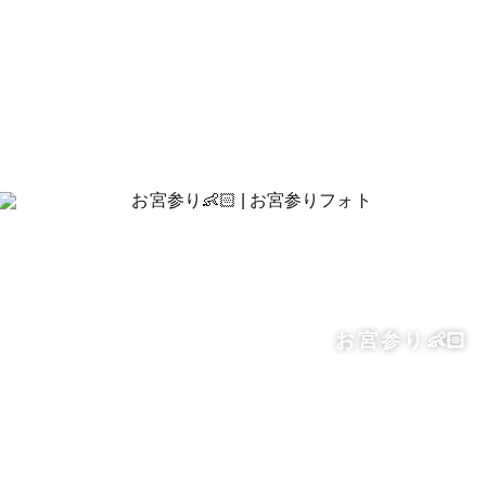
お宮参り👶🏻