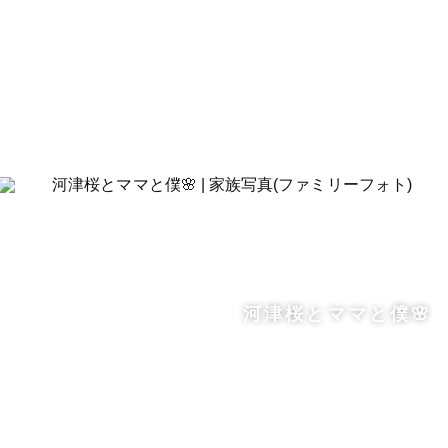
河津桜とママと僕🌸