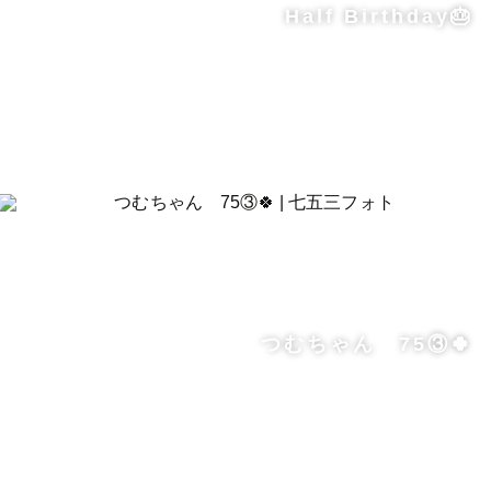
Half Birthday🎂
つむちゃん 75③🍀