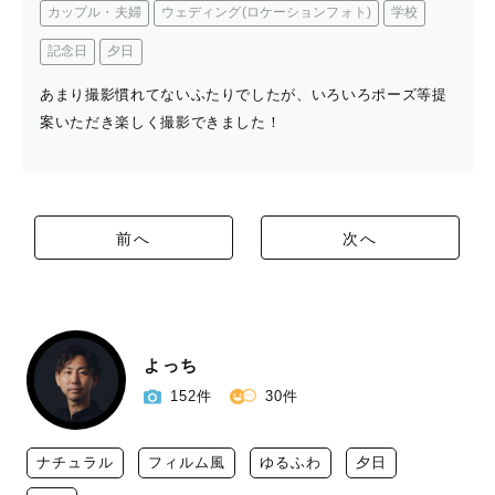
カップル・夫婦
ウェディング(ロケーションフォト)
学校
記念日
夕日
あまり撮影慣れてないふたりでしたが、いろいろポーズ等提
案いただき楽しく撮影できました！
前へ
次へ
よっち
152件
30件
ナチュラル
フィルム風
ゆるふわ
夕日