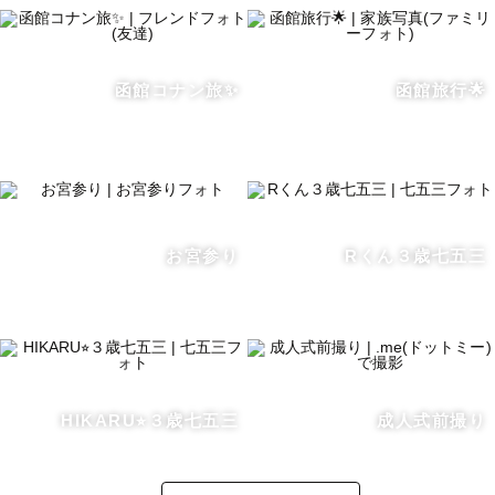
函館コナン旅✨
函館旅行🌟
お宮参り
Rくん３歳七五三
HIKARU⭐︎３歳七五三
成人式前撮り