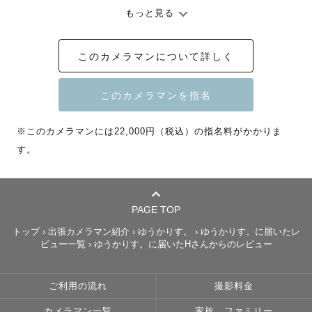
　家族のストーリーに寄り添うカメラマン　

もっと見る
　　　　　　　　　　　　　　　　 ━━━╋

このカメラマンについて詳しく
カメラマンになって7年、ウエディング・マタニティフォト 
から始まり

ニューボーン〜七五三　まで同じご家族様を撮影させてい
ただけることが多いです！

※このカメラマンには22,000円（税込）の指名料がかかりま
数回の撮影を経て一緒に思い出話をしたり、家族の成長を
す。
写真と共に見守らせて頂いております🕊️

.

PAGE TOP
▶︎  ୨୧　私の写真に込める思い  ୨୧

トップ
›
出張カメラマン紹介
›
ゆうかりす。
›
ゆうかりす。に届いたレ
ビュー一覧
›
ゆうかりす。に届いたHさんからのレビュー
私が過去に経験した様々なことから、

˗ˏˋ『当たり前』で普段気づかない『日常の幸せな瞬間』に

ご利用の流れ
撮影料金
　　　　　　　　1人でも多くの人に気づいてほしい ˎˊ˗

カメラマン一覧
家族、ファミリー