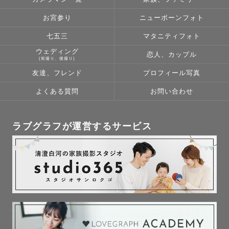
という思いで19歳の時にカメラを始め

お宮参り
ニューボーンフォト
今でも同じ気持ちで撮影しております。

七五三
マタニティフォト
いつかの未来で、「この時を写真に残しててよかった」

ウェディング
と思ってもらえるようなお写真を残していきたいです✽

恋人、カップル
(前撮り、後撮り)
友達、フレンド
プロフィール写真
👘七五三

よくある質問
お問い合わせ
かしこまった写真だけでなく、お子様がその日のいつもと
違う様子に

そわそわして緊張している姿、時には嫌がって泣いてしま
ラブグラフが運営するサービス
う姿、

また、笑顔で駆け回るありのままの今の姿を残しておりま
す。

素敵な日になるように、少しでもお子様と仲良くなるため
に

しっかりとヒアリングを行っておりますので事前のやりと
りが多くなります。

予めご了承ください。
