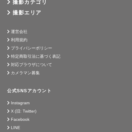
撮影カテゴリ
す。

安心してお任せいただければと思います。

撮影エリア
୨୧テイスト

運営会社
お花とアンティーク小物を使用した撮影が得意です❀

利用規約
アートニューボーンでは、お子様だけでなく

プライバシーポリシー
ペットやご家族の日常写真も一緒に残しています。

特定商取引法に基づく表記
対応ブラウザについて
カメラマン募集
ーーーーーーーーーー

.

公式SNSアカウント
✿ゆうかりす。ってどんな人？✿

Instagram
X (旧: Twitter)
旅行とカメラが大好きな32歳です！

Facebook
出身の兵庫、大学は大分・イギリス、現在は関東に7年住ん
LINE