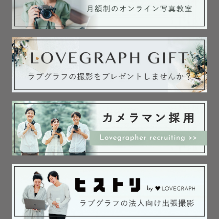
お昼前後の時間帯は神社が混み合いますので、9時スタート
や14時以降がおすすめです✨

【貸出可能小物】

女の子：番傘・手毬

男の子：番傘・剣

.

 👶お宮参り

ニューボーンフォトの経験を活かして主役の赤ちゃんを可
愛く撮影します。

もちろん赤ちゃんだけでなく、お子様を見て幸せに微笑ん
でいるパパママ、

おじいさまおばあさまも素敵に残しますのでお任せくださ
い！

.
