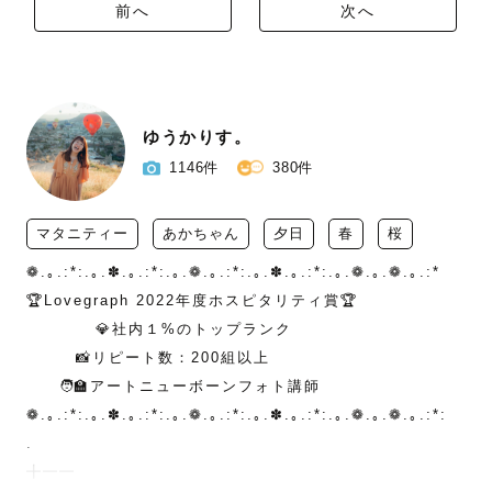
前へ
次へ
ゆうかりす。
1146件
380件
マタニティー
あかちゃん
夕日
春
桜
❁.｡.:*:.｡.✽.｡.:*:.｡.❁.｡.:*:.｡.✽.｡.:*:.｡.❁.｡.❁.｡.:*

🏆Lovegraph 2022年度ホスピタリティ賞🏆

        　💎社内１%のトップランク

　　　📸リピート数：200組以上

　　🧑‍🏫アートニューボーンフォト講師

❁.｡.:*:.｡.✽.｡.:*:.｡.❁.｡.:*:.｡.✽.｡.:*:.｡.❁.｡.❁.｡.:*:

.

╋━━
