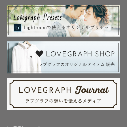
🤰マタニティフォト

一人の女性が母になる大切な時間を思いと共に大切な写真
と思っています。

『マタニティのゆうかりす 。』と周りのカメラマンからも
言われるので、

ポージングや撮影場所、妊婦さんへの気遣いを含め安心し
てお任せください！

🍼アートニューボーンフォト

”生まれてきてくれて、ありがとう”の想いを形に、

あっという間に成長してしまう新生児の姿を写真に残した
いと思っています。

200件以上撮影経験があるニューボーンフォトの講師で