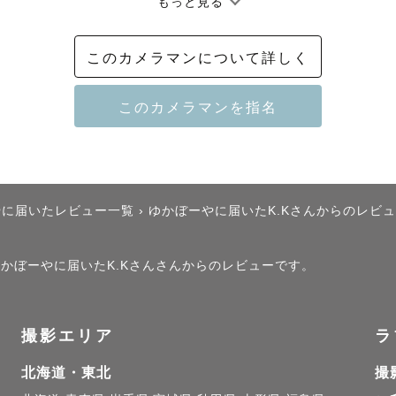
もっと見る
ン認定カメラマン

ボーン認定カメラマン

このカメラマンについて詳しく
---------------🎀

ゼント🫧

やに届いたレビュー一覧
›
ゆかぼーやに届いたK.Kさんからのレビ
時、大切な人との愛や幸せを感じたり、沢山の思い出に
、ゆかぼーやに届いたK.Kさんさんからのレビューです。
愛情をカタチに残すことが出来、未来へ贈るプレゼント
撮影エリア
ラ
北海道・東北
撮
との、何気ない瞬間をカタチに、とっておきのプレゼン