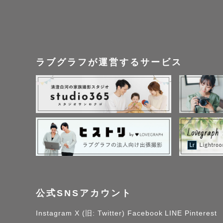
【打ち合わせ】

ゲスト様に寄り添った
こんな撮影がしたい
打ち合わせしていきます
ラブグラフが運営するサービス
ご希望に合わせて事前
素敵な思い出に残る撮
【撮影エリア】

宮城県を中心に撮影し
往復交通費が３０００
公式SNSアカウント
❌の日付でも、対応可
Instagram
X (旧: Twitter)
Facebook
LINE
Pinterest