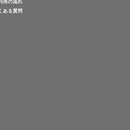
利用の流れ
くある質問
ラマンです📷

せました！

ように心がけています
ます！
