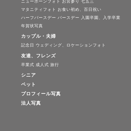
ニューボーンフォト
お宮参り
七五三
す！🎁

マタニティフォト
お食い初め、百日祝い
ハーフバースデー
バースデー
入園卒園、入学卒業
年賀状写真
【私について】

カップル・夫婦
愛知県出身、結婚を機
記念日
ウェディング、ロケーションフォト
海が綺麗な街で優しい
友達、フレンズ
地域の方やお子様、皆
卒業式
成人式
旅行
シニア
【撮影について】

ペット
自然な笑顔で、自然な
プロフィール写真
お喋りしながら、リ
法人写真
🌿

元気いっぱいなお子様