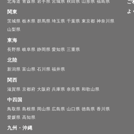
北海道
青森県
岩手県
宮城県
秋田県
山形県
福島県
ご
よ
関東
茨城県
栃木県
群馬県
埼玉県
千葉県
東京都
神奈川県
山梨県
東海
に宮城県へ移住しました🏖

長野県
岐阜県
静岡県
愛知県
三重県
地元の方に囲まれながら、２歳の男の子を育てるママカメ
様から親しんで頂けるよう観光キャラクターに名前を寄
北陸
新潟県
富山県
石川県
福井県
関西
雰囲気の写真を撮ることが得意です☺️

滋賀県
京都府
大阪府
兵庫県
奈良県
和歌山県
ラックスしながら、楽しく和やかな雰囲気で撮影できる
中四国
鳥取県
島根県
岡山県
広島県
山口県
徳島県
香川県
も、一緒に遊びながら自然な笑顔を引き出したいと思い
愛媛県
高知県
九州・沖縄