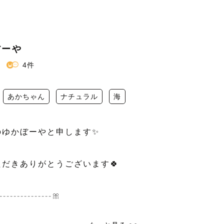
ぼーや
4件
あかちゃん
ナチュラル
海
ゆかぼーやと申します✨

だきありがとうございます🍀

---------------🎀
