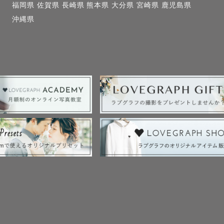
福岡県
佐賀県
長崎県
熊本県
大分県
宮崎県
鹿児島県
沖縄県
打ち合わせを心がけております✨

！こんな写真が撮りたい！などなど皆様の希望が実現で
🙌

にLINEビデオ通話やzoomにて打ち合わせを行うことも
影になるようにと思っています！🎶

ています！岩手県も対応可能ですが、

円を超える場合は、追加で交通費をいただく場合がござ
能な場合がございます！
