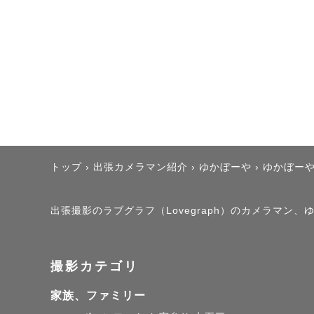
👶アートニューボー
🍼ナチュラルニュー
-------------------------
【撮影のへの想い】

🫧写真は未来へのプレ
トップ
›
出張カメラマン紹介
›
ゆかぼーや
›
ゆかぼー
写真をふと見返した
出張撮影のラブグラフ（Lovegraph）のカメラマン
んか？

写真は日常の幸せと
撮影カテゴリ
💐

家族、ファミリー
大切な人との、家族