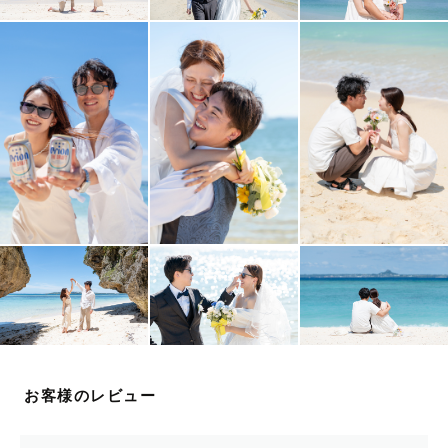
✈️ 東海
（帰省時は追加交通費なしで対応可）
※日程や撮影場所によっては調整可能な場合がございま
す。
まずはお気軽にお問い合わせください♡
【Contact】 
撮影のご相談については
公式LINEより承っております✨
みなさまとお会いできるのが
お客様のレビュー
今から楽しみです♥️