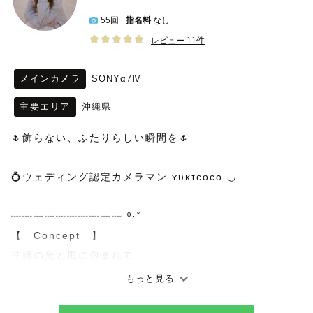
55回
指名料
なし
レビュー 11件
メインカメラ
SONYα7Ⅳ
主要エリア
沖縄県
🌷飾らない、ふたりらしい瞬間を🌷
💍ウェディング認定カメラマン ʏᴜᴋɪᴄᴏᴄᴏ ◡̈
┈┈┈┈┈┈┈┈┈┈ º·˚.
【　Concept　】
沖縄の光と風に包まれて、
おふたりが過ごす何気ない時間や、
もっと見る
ふとした瞬間にこぼれる笑顔を大切に。