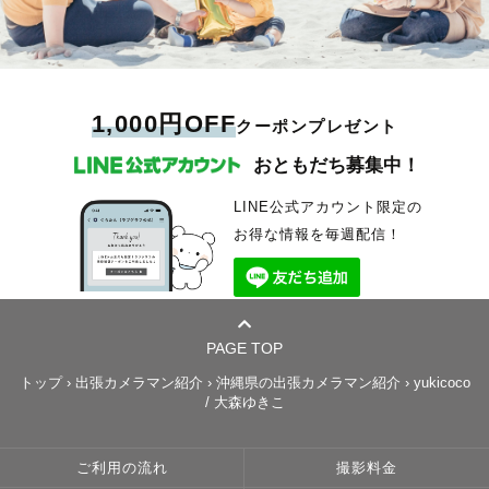
1,000円OFF
クーポンプレゼント
おともだち募集中！
LINE公式アカウント限定の
お得な情報を毎週配信！
PAGE TOP
トップ
›
出張カメラマン紹介
›
沖縄県の出張カメラマン紹介
›
yukicoco
/ 大森ゆきこ
ご利用の流れ
撮影料金