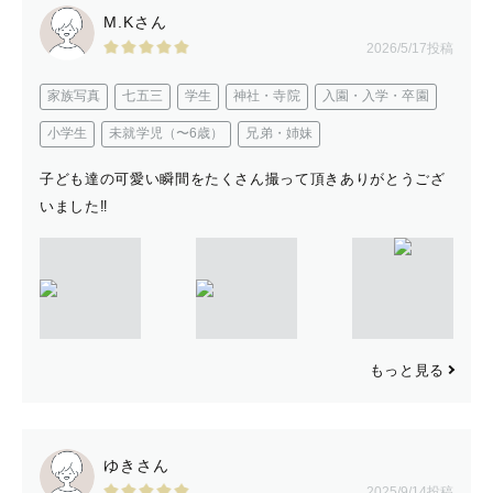
M.Kさん
2026/5/17投稿
ʏᴜᴋɪᴄᴏᴄᴏ （ゆきここ）😉
家族写真
七五三
学生
神社・寺院
入園・入学・卒園
小学生
未就学児（〜6歳）
兄弟・姉妹
子ども達の可愛い瞬間をたくさん撮って頂きありがとうござ
いました‼︎
もっと見る
ゆきさん
2025/9/14投稿