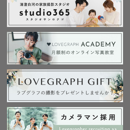
一緒にお話ししながら撮影させていただきます！！

良い写真をお届けすることはもちろん、

とびっきり楽しい1日を私と過ごしてください☺️

* ┈ ┈ ┈ ┈ ┈  得意ジャンル ┈ ┈ ┈ ┈ ┈ *

＼ ファミリー撮影全般得意です✨ ／

私は8歳、6歳、2歳の3兄妹ママです⭐️

元気いっぱい走り回る子や、イヤイヤ期、

人見知りの子の撮影も慣れています🫧✊

決めたカメラ目線の写真だけではなく、

いつもらしい自然体な写真もたくさん
