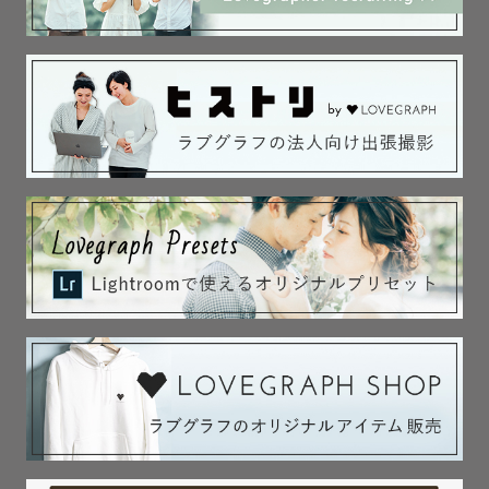
撮らせていただきます📷💞

お子様と一緒に撮影を楽しむことを

大切にしています🫶

❏ お宮参り👘

ありがたいことにお宮参りの撮影のご依頼を

季節問わずたくさんいただいております！

産着の着方がご不安な方は

お手伝いさせていただきますので

どうぞご安心ください☺️

水天宮の撮影経験豊富です✨
