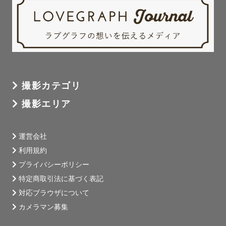
❏ 七五三🍁

我が家の長男が3歳の時、

着物を着れくれずに

大暴れした経験があります😂笑

着物を着てくれた💞

神社に来た！

撮影カテゴリ
撮影エリア
それだけでOKです🙆‍♀️笑

運営会社
お子さまに撮影を楽しんでもらえるように

利用規約
遊びながら、お話しながら、

プライバシーポリシー
お子さまのペースを大切に

特定商取引法に基づく表記
撮影を進めることを心がけています✨

対応ブラウザについて
カメラマン募集