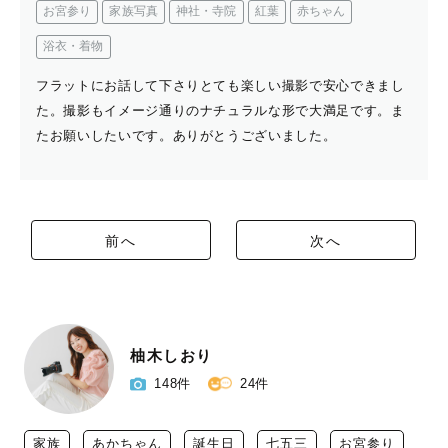
お宮参り
家族写真
神社・寺院
紅葉
赤ちゃん
浴衣・着物
フラットにお話して下さりとても楽しい撮影で安心できまし
た。撮影もイメージ通りのナチュラルな形で大満足です。ま
たお願いしたいです。ありがとうございました。
前へ
次へ
柚木しおり
148件
24件
家族
あかちゃん
誕生日
七五三
お宮参り