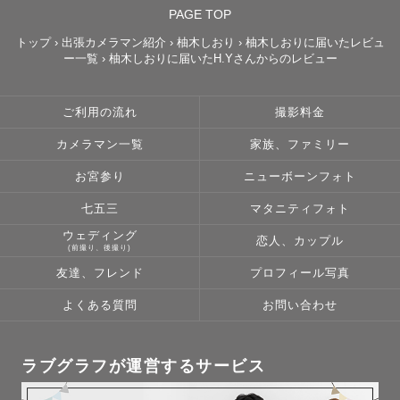
PAGE TOP
トップ
›
出張カメラマン紹介
›
柚木しおり
›
柚木しおりに届いたレビュ
そういう時に我が子の写真を見返して、

ー一覧
›
柚木しおりに届いたH.Yさんからのレビュー
成長に嬉しくなったり、癒されたり元気をもらえました。

ご利用の流れ
撮影料金
ゲストの方にも今ある日常の幸せに気づいていただける、

明日頑張ろうと思える"お守り"になる写真を

カメラマン一覧
家族、ファミリー
お届けしたいと思っています🌿

お宮参り
ニューボーンフォト
七五三
マタニティフォト
ウェディング
恋人、カップル
(前撮り、後撮り)
2.撮影を楽しんでいただきたい🌸

友達、フレンド
プロフィール写真
撮影に慣れていない方がほとんどだと思います✨

よくある質問
お問い合わせ
ポージングや立つ位置まで細かくお伝えします！

ラブグラフが運営するサービス
その中でもリラックスしていただけるよう、
