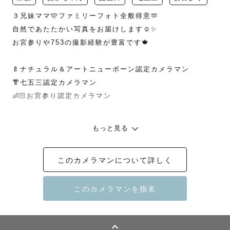
３兄妹ママ🩷ファミリーフォト全般得意🫶

自然であたたかい写真をお届けします☺️✨

お宮参りや753の撮影経験が豊富です🍁

🍼ナチュラル＆アートニューボーン認定カメラマン

👘七五三認定カメラマン

👶🏻お宮参り認定カメラマン

もっと見る
* ┈ ┈ ┈ ┈ ┈  撮影に込める想い ┈ ┈ ┈ ┈ ┈ *

このカメラマンについて詳しく
1.何気ない幸せに気づいてほしい🌸

私自身、育児をしていて辛くなったり

イライラしたり泣きたくなる時もありました。
