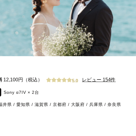
料
12,100円（税込）
レビュー 154件
5.0
Sony α7IV × 2台
福井県
/
愛知県
/
滋賀県
/
京都府
/
大阪府
/
兵庫県
/
奈良県