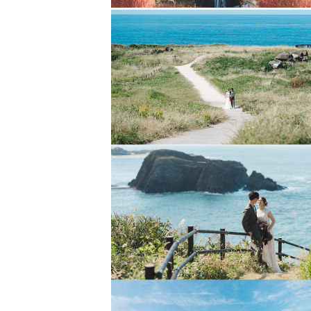
一緒に歩いている様子だったり、
会話をしながら始めていきます。
最初は少し緊張していても、
気づいた頃には自然と笑顔になって
「楽しかったね！」と言っていただ
撮影を楽しんでいただけるように、
事前の丁寧なコミュニケーションを
心がけておりますので安心して撮影
-------【🌿撮影に対する想い🌿】----