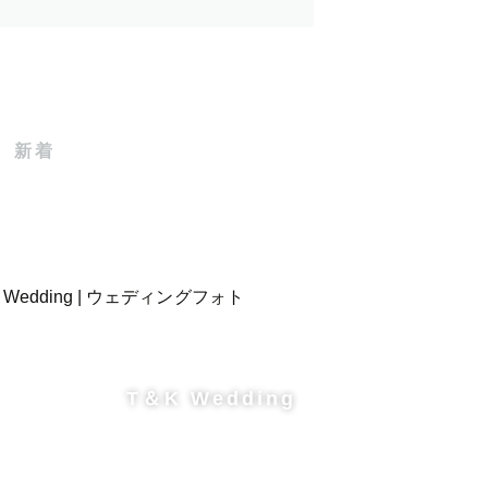
新着
T＆K Wedding