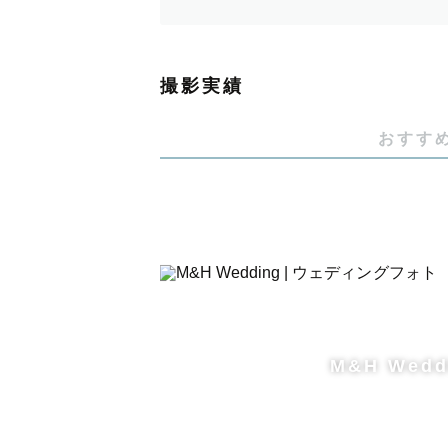
心地よく、安心して過ごせる撮影体
『当たり前じゃない今ある幸せを、
撮影実績
おすす
-------【🌿私について🌿】-------
数多くいるカメラマンさんの中から
見つけていただきありがとうござい
お気軽に「ゆとさん！」と呼んで下
これまでご依頼してくださったゲス
「ゆとさんがフレンドリーで撮影が
M&H Wedd
「自分たちがこんなに素敵に写って
「ずっと笑顔で、優しいほんわかし