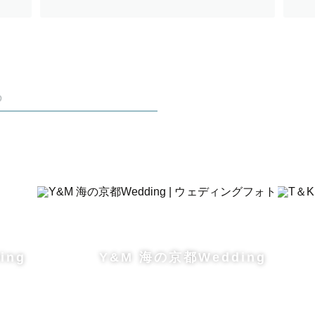
験をお届けします✨
未来に残すお手伝いを。』
め
、
ます！
さい。
ト様からは、
楽しかった！」
ing
Y&M 海の京都Wedding
いるなんて感動です！」
ている雰囲気で安心します！」