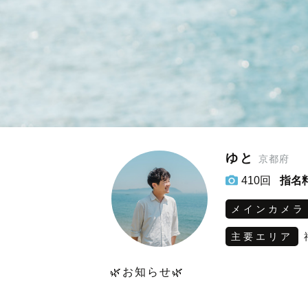
ゆと
京都府
410回
指名
メインカメラ
主要エリア
🌿お知らせ🌿