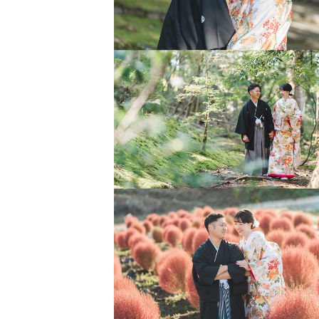
・ポージングはどうしたら良いんだ
・普段写真を撮らなくて上手く笑え
・撮影のイメージができない。
・こういう写真を撮ってほしい。
・子供が不機嫌になったらどうしよ
ご安心ください🌿
撮影に対して不安や悩み、
心配なことはあって当然です😊
実際にご依頼いただく方のほとんど
同じ不安やお悩みを持って来てくだ
撮影は、いきなりカメラ目線から！