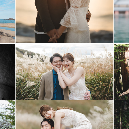
、
り
も出来ず、
ました。
でした。
、
ことなく心に残るように。