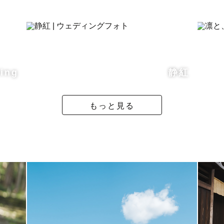
でした！」
自然でいられました！」
ではなく、
ing
静紅
す。
もっと見る
か？？🥹