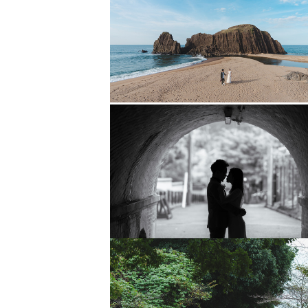
僕が大学生の時に心の不調を経験し
外に出たり、電車に乗るのも怖くな
自分の大切な人たちと出掛けること
1年間ほど何もできない過去があり
そのとき、支えになったのが
大切な人たちと過ごした時間の写真
自分の周りの大切な人たちと時間は
決して当たり前ではなく、
特別な日も、何気ない日々も
幸せなひとときです。
その幸せが、何年経っても色褪せる