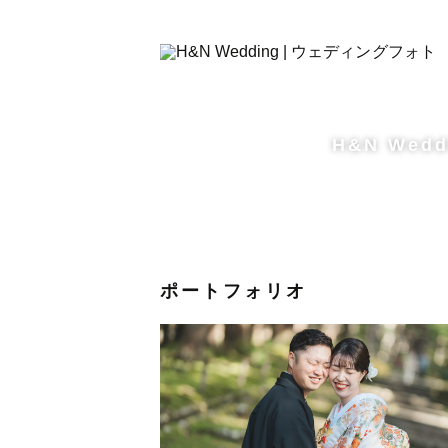
「ゆとさんとなら全然緊張しません
「撮影中リラックスできて、とても
と嬉しいお声を沢山いただきます🌿
無理に笑わせたり、ポーズを作るの
H&N Wedd
その人らしいペースを大切に
一緒に楽しみながら撮影しておりま
ポートフォリオ
-------【🌿撮影について🌿】-------
こんな不安や、お悩みはありません
・撮影場所に悩んでいる。