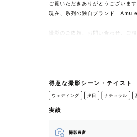
ご覧いただきありがとうございます
現在、系列の独自ブランド「Amu
撮影のご依頼、お問い合わせ、ご相
🌿Amuleホームページ
　Comming Soon・・・
得意な撮影シーン・テイスト
ウェディング
夕日
ナチュラル
実績
🌿写真が苦手でも、大丈夫🌿
緊張しやすい方に寄り添うカメラマ
撮影豊富