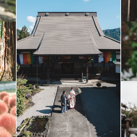
ろう。
るか不安。
う。
が、
さいます。
ではなく、