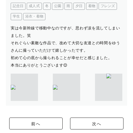
記念日
成人式
冬
公園
雨
夕日
着物
フレンズ
学生
浴衣・着物
実は今新幹線で移動中なのですが、思わず涙を流してしまい
ました。笑
それぐらい素敵な作品で、改めて大切な友達との時間をゆう
さんに撮っていただけて嬉しかったです。
初めて心の底から撮られることが幸せだと感じました。
本当にありがとうございます😌
前へ
次へ