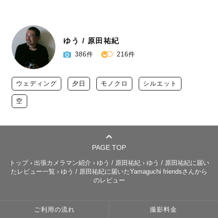
ゆう / 原田祐紀
386件
216件
ウェディング
夕日
モノクロ
シルエット
空
PAGE TOP
トップ
›
出張カメラマン紹介
›
ゆう / 原田祐紀
›
ゆう / 原田祐紀に届い
たレビュー一覧
›
ゆう / 原田祐紀に届いたYamaguchi friendsさんから
のレビュー
ご利用の流れ
撮影料金